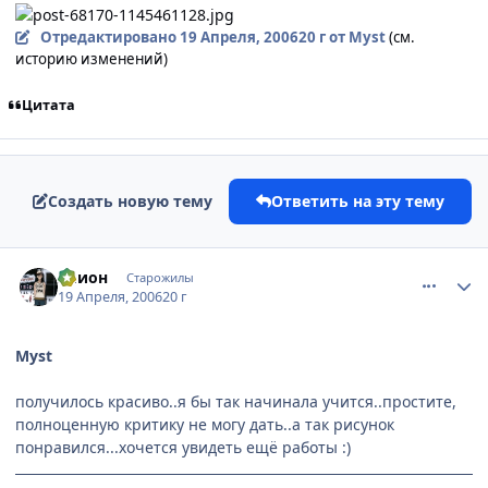
Отредактировано
19 Апреля, 2006
20 г
от Myst
(см.
историю изменений)
Цитата
Создать новую тему
Ответить на эту тему
comment_1016269
Статистика автора
Элион
Старожилы
19 Апреля, 2006
20 г
Myst
получилось красиво..я бы так начинала учится..простите,
полноценную критику не могу дать..а так рисунок
понравился...хочется увидеть ещё работы :)