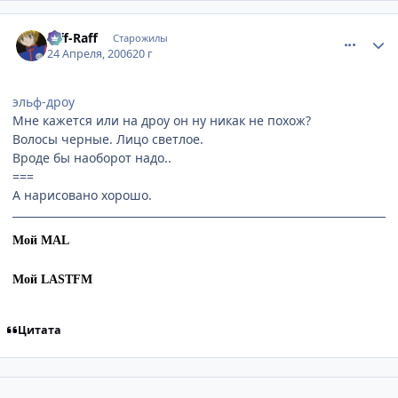
comment_1030835
Статистика автора
Riff-Raff
Старожилы
24 Апреля, 2006
20 г
эльф-дроу
Мне кажется или на дроу он ну никак не похож?
Волосы черные. Лицо светлое.
Вроде бы наоборот надо..
===
А нарисовано хорошо.
Мой MAL
Мой LASTFM
Цитата