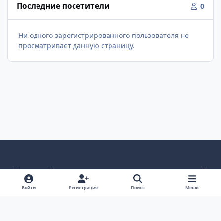
Последние посетители
0
Ни одного зарегистрированного пользователя не
просматривает данную страницу.
Светлый режим
Темный режим
Как в системе
v
k
Язык
Политика конфиденциальности
Войти
Регистрация
Поиск
Меню
Связаться с нами
Cookies
project25
Powered by
Invision Community