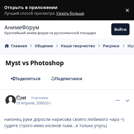
Перейти к содержимому
Открыть в приложении
×
З
Лучший способ просмотра.
Узнать больше
.
АнимеФорум
Войти
Крупнейший аниме-форум на русскоязычной площадке
Главная
Общение
Наше творчество
Рисунки
Mys
Myst vs Photoshop
Поделиться
Подписчики
comment_1016250
Статистика автора
Myst
Участники
19 Апреля, 2006
20 г
наконец руки доросли нарисова своего любимого чара =)
судите строго имхо косяков тьма...я только учусь)