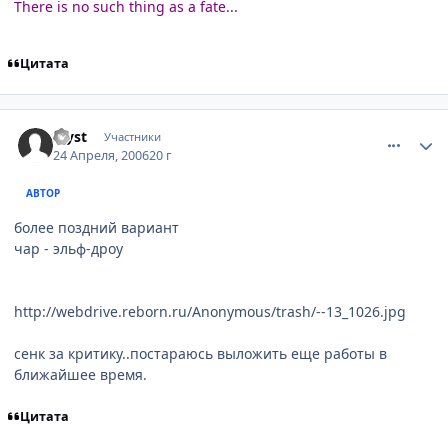
There is no such thing as a fate...
Цитата
comment_1030826
Статистика автора
Myst
Участники
24 Апреля, 2006
20 г
АВТОР
более поздний вариант
чар - эльф-дроу
http://webdrive.reborn.ru/Anonymous/trash/--13_1026.jpg
сенк за критику..постараюсь выложить еще работы в
ближайшее время.
Цитата