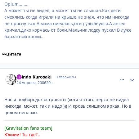
Opium........
А может ты не видел, а может ты не слышал.Как дети
смеялись когда играли на крыше,не зная, что им никогда
не проснуться.А мама смеялась,отец улыбнулся.А ангел
кричал,дико корчась от боли.Мальчик лодку пускал В луже
бархатной крови..
Цитата
comment_1029450
Статистика автора
Shindo Kurosaki
Старожилы
24 Апреля, 2006
20 г
Нос и подбородок островаты (хотя я этого перса не видел
никогда, может, так и надо ))) И кровь слишком яркая. Но в
целом неплохо.
[Gravitation fans team]
Юкиии! Ты где?..