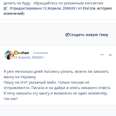
делать не буду - обращайтесь по указанным контактам
Отредактировано
12 Апреля, 2006
20 г
от Etel
(см. историю
изменений)
Создать новую тему
comment_1034031
Статистика автора
Iva-chan
Участники
25 Апреля, 2006
20 г
Я уже несколько дней пытаюсь узнать, можно ли заказать
мангу на Украину.
Пишу на этот указаный мэйл, только письма не
отправляются. Писала и на дайри и опять никакого ответа.
Я хочу заказать эту мангу и возможно не один экземпляр,
так как?