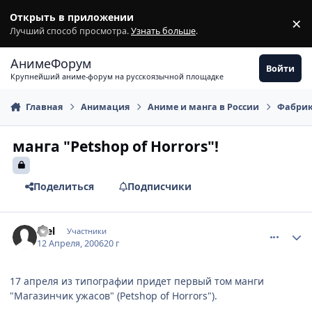
Перейти к содержимому
Открыть в приложении
×
З
Лучший способ просмотра.
Узнать больше
.
АнимеФорум
Войти
Крупнейший аниме-форум на русскоязычной площадке
Главная
Анимация
Аниме и манга в России
Фабрик
манга "Petshop of Horrors"!
Поделиться
Подписчики
comment_995635
Статистика автора
Etel
Участники
12 Апреля, 2006
20 г
17 апреля из типографии придет первый том манги
"Магазинчик ужасов" (Petshop of Horrors").