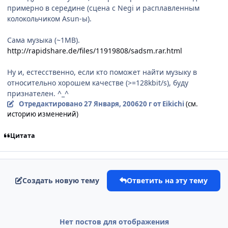
примерно в середине (сцена с Negi и расплавленным
колокольчиком Asun-ы).
Сама музыка (~1MB).
http://rapidshare.de/files/11919808/sadsm.rar.html
Ну и, естесственно, если кто поможет найти музыку в
относительно хорошем качестве (>=128kbit/s), буду
признателен. ^_^
Отредактировано
27 Января, 2006
20 г
от Eikichi
(см.
историю изменений)
Цитата
Создать новую тему
Ответить на эту тему
Нет постов для отображения