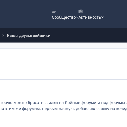
Сообщество
Активность
Нашы друзья яойшики
оторую можно бросать ссилки на Яойные форуми и под форумы з
по этим же форумам, первым наяну я, добавляю ссилку на коле