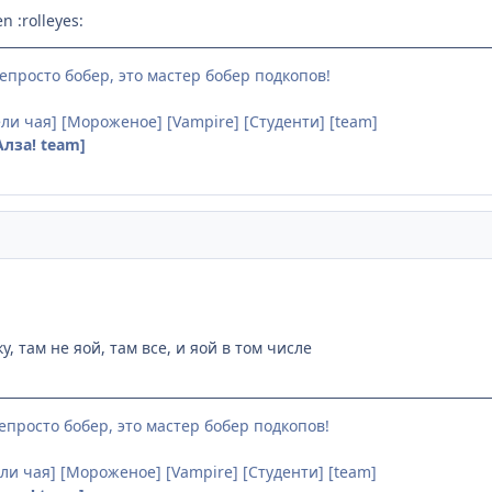
n :rolleyes:
непросто бобер, это мастер бобер подкопов!
]
ли чая] [Мороженое] [Vampire] [Студенти] [team]
Алза! team]
, там не яой, там все, и яой в том числе
непросто бобер, это мастер бобер подкопов!
ли чая] [Мороженое] [Vampire] [Студенти] [team]