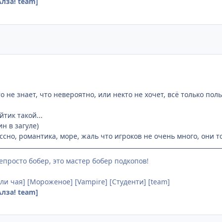
лза! team]
кто не знает, что невероятно, или некто не хочет, всё только по
тик такой...
н в загуле)
ссно, романтика, море, жаль что игроков не очень много, они 
непросто бобер, это мастер бобер подкопов!
ли чая] [Мороженое] [Vampire] [Студенти] [team]
лза! team]