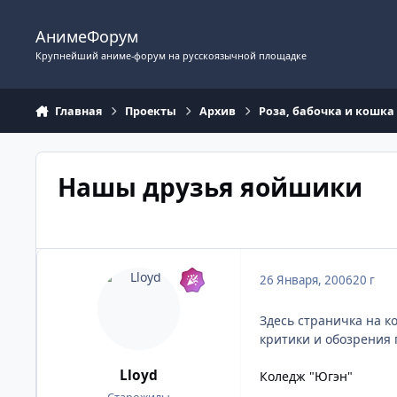
Перейти к содержимому
АнимеФорум
Крупнейший аниме-форум на русскоязычной площадке
Главная
Проекты
Архив
Роза, бабочка и кошка
Нашы друзья яойшики
26 Января, 2006
20 г
Здесь страничка на к
критики и обозрения 
Lloyd
Коледж "Югэн"