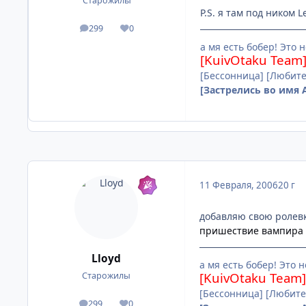
Старожилы
P.S. я там под ником Le
299
0
посты
Репутация
а мя есть бобер! Это 
[KuivOtaku Team
[Бессонница] [Любите
[Застрелись во имя 
11 Февраля, 2006
20 г
добавляю свою ролевку
пришествие вампира
Lloyd
а мя есть бобер! Это 
[KuivOtaku Team]
Старожилы
[Бессонница] [Любите
299
0