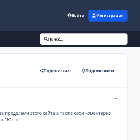
Войти
Регистрация
Поиск...
Поделиться
Подписчики
comment_812
а пределами этого сайта а также свои коментарии,
дж "Югэн"