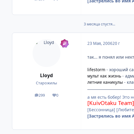
посты
Репутация
[Застрелись во имя А
3 месяца спустя...
23 Мая, 2006
20 г
так... я понял или не
lifestorm
- хороший сай
Lloyd
мульт как жизнь
- адми
летние каникулы
- кла
Старожилы
299
0
посты
Репутация
а мя есть бобер! Это 
[KuivOtaku Team]
[Бессонница] [Любите
[Застрелись во имя А