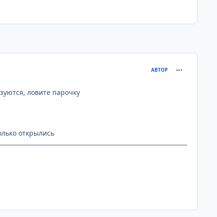
comment_112
АВТОР
льзуются, ловите парочку
только открылись