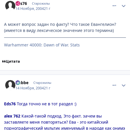
Eds76
Старожилы
14 Ноября, 2004
21 г
А может вопрос задан по факту? Что такое Евангелион?
(имеется в виду лексическое значение этого термина)
Warhammer 40000: Dawn of War. Stats
Цитата
comment_153365
Статистика автора
Nabbe
Старожилы
14 Ноября, 2004
21 г
Eds76
Тогда точно не в тот раздел :)
alex 762
Какой-такой подход. Это факт. зачем вы
заставляете меня повторяться? Ева - это китайский
порнографический мультик именуемый в народе как онимэ