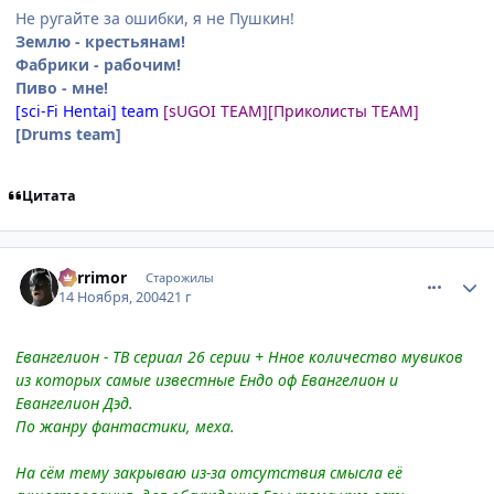
Не ругайте за ошибки, я не Пушкин!
Землю - крестьянам!
Фабрики - рабочим!
Пиво - мне!
[sci-Fi Hentai] team
[sUGOI TEAM]
[Приколисты TEAM]
[Drums team]
Цитата
comment_154199
Статистика автора
Berrimor
Старожилы
14 Ноября, 2004
21 г
Евангелион - ТВ сериал 26 серии + Нное количество мувиков
из которых самые известные Ендо оф Евангелион и
Евангелион Дэд.
По жанру фантастики, меха.
На сём тему закрываю из-за отсутствия смысла её