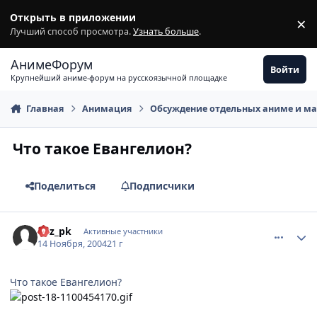
Перейти к содержимому
Открыть в приложении
×
З
Лучший способ просмотра.
Узнать больше
.
АнимеФорум
Войти
Крупнейший аниме-форум на русскоязычной площадке
Главная
Анимация
Обсуждение отдельных аниме и м
Что такое Евангелион?
Поделиться
Подписчики
comment_153260
Статистика автора
Rez_pk
Активные участники
14 Ноября, 2004
21 г
Что такое Евангелион?