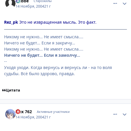
Nabbe
Старожилы
14 Ноября, 2004
21 г
Rez_pk
Это не извращенная мысль. Это факт.
Никому не нужно... Не имеет смысла....
Ничего не будет... Если я закричу...
Никому не нужно... Не имеет смысла....
Ничего не будет... Если я замолчу...
--
Уходя уходи. Когда вернусь и вернусь ли - на то воля
судьбы. Всё было здорово, правда.
Цитата
comment_153317
Статистика автора
alex 762
Активные участники
14 Ноября, 2004
21 г