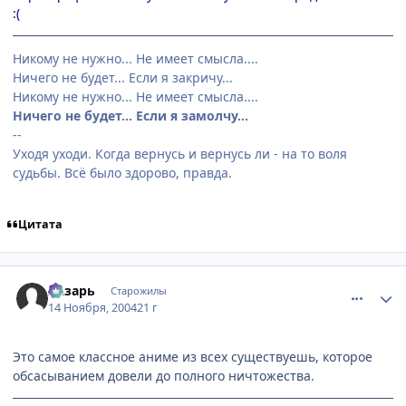
:(
Никому не нужно... Не имеет смысла....
Ничего не будет... Если я закричу...
Никому не нужно... Не имеет смысла....
Ничего не будет... Если я замолчу...
--
Уходя уходи. Когда вернусь и вернусь ли - на то воля
судьбы. Всё было здорово, правда.
Цитата
comment_153478
Статистика автора
Лазарь
Старожилы
14 Ноября, 2004
21 г
Это самое классное аниме из всех существуешь, которое
обсасыванием довели до полного ничтожества.