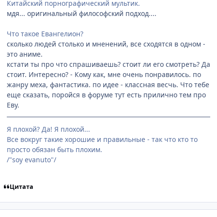
Китайский порнографический мультик.
мдя... оригинальный философский подход....
Что такое Евангелион?
сколько людей столько и мненений, все сходятся в одном -
это аниме.
кстати ты про что спрашиваешь? стоит ли его смотреть? Да
стоит. Интересно? - Кому как, мне очень понравилось. по
жанру меха, фантастика. по идее - классная весчь. Что тебе
еще сказать, поройся в форуме тут есть прилично тем про
Еву.
Я плохой? Да! Я плохой...
Все вокруг такие хорошие и правильные - так что кто то
просто обязан быть плохим.
/"soy evanuto"/
Цитата
comment_153359
Статистика автора