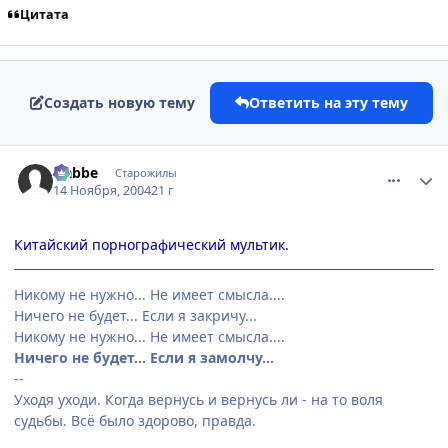
Цитата
Создать новую тему
Ответить на эту тему
comment_153264
Статистика автора
Nabbe
Старожилы
14 Ноября, 2004
21 г
Китайский порнографический мультик.
Никому не нужно... Не имеет смысла....
Ничего не будет... Если я закричу...
Никому не нужно... Не имеет смысла....
Ничего не будет... Если я замолчу...
--
Уходя уходи. Когда вернусь и вернусь ли - на то воля
судьбы. Всё было здорово, правда.