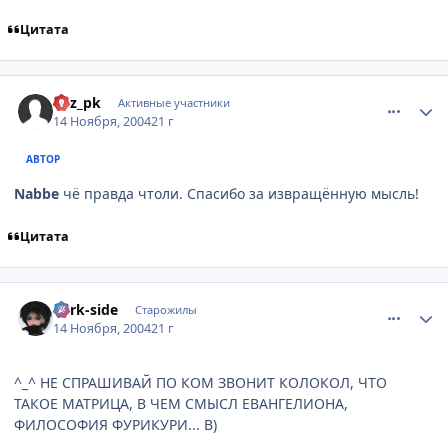
Цитата
comment_153270
Статистика автора
Rez_pk
Активные участники
14 Ноября, 2004
21 г
АВТОР
Nabbe
чё правда чтоли. Спасибо за извращённую мысль!
Цитата
comment_153279
Статистика автора
dark-side
Старожилы
14 Ноября, 2004
21 г
^_^ НЕ СПРАШИВАЙ ПО КОМ ЗВОНИТ КОЛОКОЛ, ЧТО
ТАКОЕ МАТРИЦА, В ЧЕМ СМЫСЛ ЕВАНГЕЛИОНА,
ФИЛОСОФИЯ ФУРИКУРИ... B)