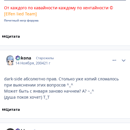
От каждого по кавайности-каждому по хентайности ©
[Elfen lied Team]
Почетный негр форума
Цитата
comment_153282
Статистика автора
Nekona
Старожилы
14 Ноября, 2004
21 г
dark-side абсолютно прав. Столько уже копий сломалось
при выяснении этих вопросов ^_^
Может быть с января заново начнем? А? ~_^
(душа покоя хочет) T_T
Цитата
comment_153311
Статистика автора