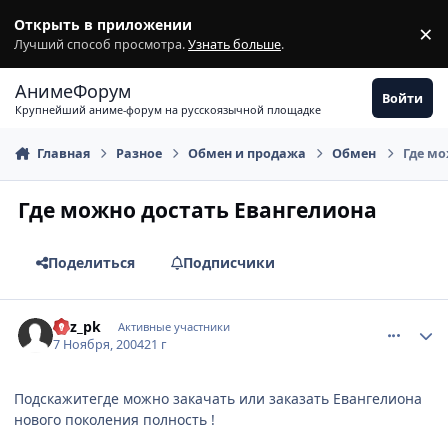
Перейти к содержимому
Открыть в приложении
×
З
Лучший способ просмотра.
Узнать больше
.
АнимеФорум
Войти
Крупнейший аниме-форум на русскоязычной площадке
Главная
Разное
Обмен и продажа
Обмен
Где мо
Где можно достать Евангелиона
Поделиться
Подписчики
comment_144814
Статистика автора
Rez_pk
Активные участники
7 Ноября, 2004
21 г
Подскажитегде можно закачать или заказать Евангелиона
нового поколения полность !