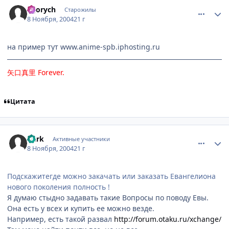
comment_146334
Статистика автора
Egorych
Старожилы
8 Ноября, 2004
21 г
на пример тут www.anime-spb.iphosting.ru
矢口真里
Forever
.
Цитата
comment_146669
Статистика автора
Dark
Активные участники
8 Ноября, 2004
21 г
Подскажитегде можно закачать или заказать Евангелиона
нового поколения полность !
Я думаю стыдно задавать такие Вопросы по поводу Евы.
Она есть у всех и купить ее можно везде.
Например, есть такой развал
http://forum.otaku.ru/xchange/