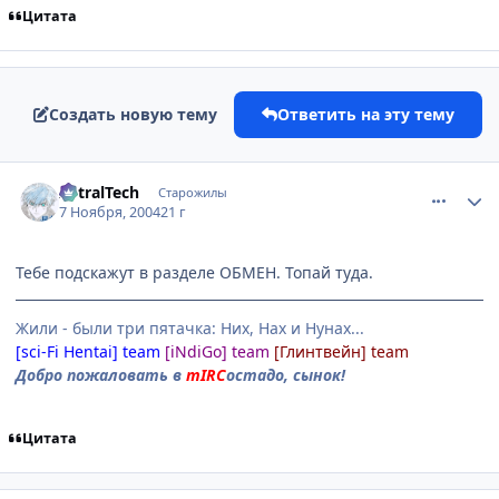
Цитата
Создать новую тему
Ответить на эту тему
comment_144820
Статистика автора
AstralTech
Старожилы
7 Ноября, 2004
21 г
Тебе подскажут в разделе ОБМЕН. Топай туда.
Жили - были три пятачка: Них, Нах и Нунах...
[sci-Fi Hentai] team
[iNdiGo] team
[Глинтвейн] team
Добро пожаловать в
mIRC
остадо, сынок!
Цитата