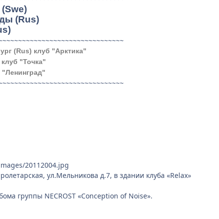
(Swe)
ды (Rus)
us)
~~~~~~~~~~~~~~~~~~~~~~~~~~~~~~~~
ург (Rus) клуб "Арктика"
 клуб "Точка"
-т "Ленинград"
~~~~~~~~~~~~~~~~~~~~~~~~~~~~~~~~
/images/20112004.jpg
ролетарская, ул.Мельникова д.7, в здании клуба «Relax»
ьбома группы NECROST «Conception of Noise».