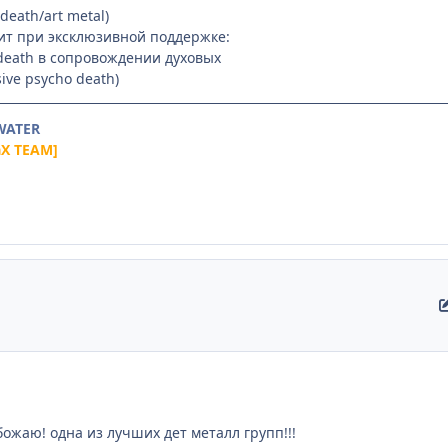
death/art metal)
ит при эксклюзивной поддержке:
eath в сопровождении духовых
ive psycho death)
 WATER
aX TEAM]
божаю! одна из лучших дет металл групп!!!