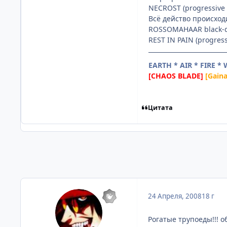
NECROST (progressive 
Всё действо происход
ROSSOMAHAAR black-d
REST IN PAIN (progress
EARTH * AIR * FIRE *
[CHAOS BLADE]
[Gain
Цитата
24 Апреля, 2008
18 г
Рогатые трупоеды!!! о