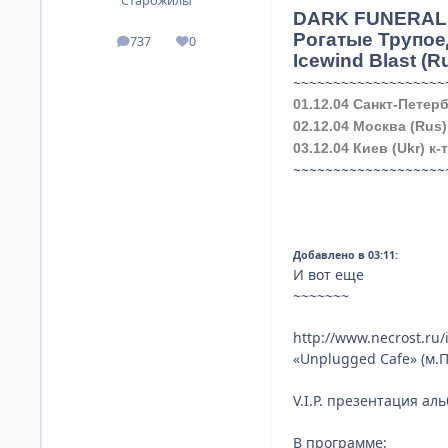
Старожилы
DARK FUNERAL 
Рогатые Трупое
737
0
посты
Репутация
Icewind Blast (R
~~~~~~~~~~~~~~~~~~~
01.12.04 Санкт-Петерб
02.12.04 Москва (Rus)
03.12.04 Киев (Ukr) к
~~~~~~~~~~~~~~~~~~~
Добавлено в 03:11:
И вот еще
~~~~~~~
http://www.necrost.ru
«Unplugged Cafe» (м.П
V.I.P. презентация ал
В программе: