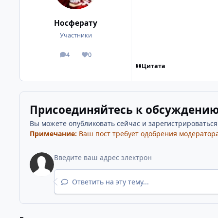
Носферату
Участники
4
0
посты
Репутация
Цитата
Присоединяйтесь к обсуждени
Вы можете опубликовать сейчас и зарегистрироваться п
Примечание:
Ваш пост требует одобрения модератора
Ответить на эту тему...