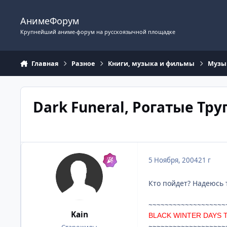
Перейти к содержимому
АнимеФорум
Крупнейший аниме-форум на русскоязычной площадке
Главная
Разное
Книги, музыка и фильмы
Музы
Dark Funeral, Рогатые Труп
5 Ноября, 2004
21 г
Кто пойдет? Надеюсь 
~~~~~~~~~~~~~~~~~~~
Kain
BLACK WINTER DAYS 
~~~~~~~~~~~~~~~~~~~