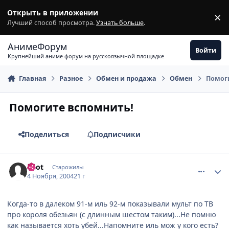
Перейти к содержимому
Открыть в приложении
×
З
Лучший способ просмотра.
Узнать больше
.
АнимеФорум
Войти
Крупнейший аниме-форум на русскоязычной площадке
Главная
Разное
Обмен и продажа
Обмен
Помог
Помогите вспомнить!
Поделиться
Подписчики
comment_141178
Статистика автора
enot
Старожилы
4 Ноября, 2004
21 г
Когда-то в далеком 91-м иль 92-м показывали мульт по ТВ
про короля обезьян (с длинным шестом таким)...Не помню
как называется хоть убей...Напомните иль мож у кого есть?