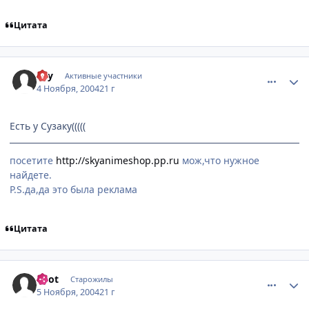
Цитата
comment_141514
Статистика автора
sky
Активные участники
4 Ноября, 2004
21 г
Есть у Сузаку(((((
посетите
http://skyanimeshop.pp.ru
мож,что нужное
найдете.
P.S.да,да это была реклама
Цитата
comment_142252
Статистика автора
enot
Старожилы
5 Ноября, 2004
21 г