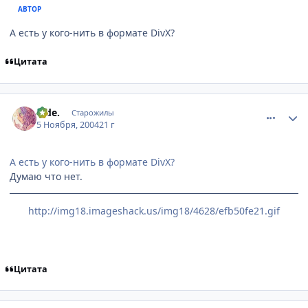
АВТОР
А есть у кого-нить в формате DivX?
Цитата
comment_142503
Статистика автора
hide.
Старожилы
5 Ноября, 2004
21 г
А есть у кого-нить в формате DivX?
Думаю что нет.
http://img18.imageshack.us/img18/4628/efb50fe21.gif
Цитата
comment_142969
Статистика автора