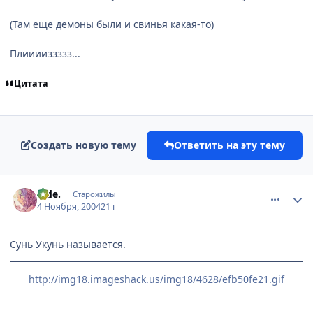
(Там еще демоны были и свинья какая-то)
Плииииззззз...
Цитата
Создать новую тему
Ответить на эту тему
comment_141371
Статистика автора
hide.
Старожилы
4 Ноября, 2004
21 г
Сунь Укунь называется.
http://img18.imageshack.us/img18/4628/efb50fe21.gif