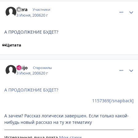
comment_1157369
Статистика автора
Alera
Участники
3 Июня, 2006
20 г
А ПРОДОЛЖЕНИЕ БУДЕТ?
Цитата
comment_1157379
Статистика автора
Kisijo
Старожилы
3 Июня, 2006
20 г
А ПРОДОЛЖЕНИЕ БУДЕТ?
1157369[/snapback]
А зачем? Рассказ логически завершен. Если только какой-
нибудь новый рассказ на ту же тематику
Истерзанная душа поэта.
Мои стихи