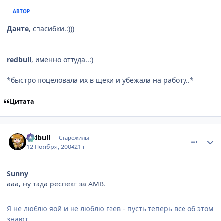
АВТОР
Данте
, спасибки.:)))
redbull
, именно оттуда..:)
*быстро поцеловала их в щеки и убежала на работу..*
Цитата
comment_149799
Статистика автора
redbull
Старожилы
12 Ноября, 2004
21 г
Sunny
ааа, ну тада респект за АМВ.
Я не люблю яой и не люблю геев - пусть теперь все об этом
знают.