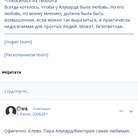
*покосилась на redbull'a
Всегда хотелось, чтобы у Алукарда была любовь. Но его
любовь, по моему мнению, должна была быть
возвышенная, если можно так выразиться, и практически
недосягаемая для простых людей. Может, безответная.
[пофиг team]
[Раскольников team]
Цитата
1 год спустя...
comment_1157217
Статистика автора
Alera
Участники
3 Июня, 2006
20 г
Офигенно. Клево. Пара Алукард/Виктория самая любимая.