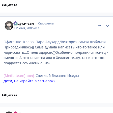
Цитата
comment_1157277
Статистика автора
Тацуки-сан
Старожилы
3 Июня, 2006
20 г
Офигенно. Клево. Пара Алукард/Виктория самая любимая.
Присоединяюсь)) Сама думала написать что-то такое или
нарисовать...Очень здорово))Особенно понравился конец -
смешно. А что касается яоя в Хеллсинге..ну, так и это тож
поддается сочинению, нэ?
[Meifu team]-шеф
Cветлый близнец Исиды
Дети, не играйте в лагнарок)
Цитата
comment_1157321
Статистика автора