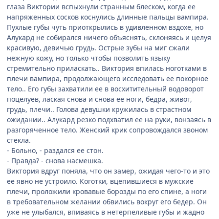
глаза Виктории вспыхнули странным блеском, когда ее
напряженных сосков коснулись длинные пальцы вампира.
Пухлые губы чуть приоткрылись в удивленном вздохе, но
Алукард не собирался ничего объяснять, склоняясь и целуя
красивую, девичью грудь. Острые зубы на миг сжали
нежную кожу, но только чтобы позволить языку
стремительно приласкать.. Виктория впилась ноготками в
плечи вампира, продолжающего исследовать ее покорное
тело.. Его губы захватили ее в восхитительный водоворот
поцелуев, лаская снова и снова ее ноги, бедра, живот,
грудь, плечи.. Голова девушки кружилась в страстном
ожидании.. Алукард резко подхватил ее на руки, вонзаясь в
разгоряченное тело. Женский крик сопровождался звоном
стекла.
- Больно, - раздался ее стон.
- Правда? - снова насмешка.
Виктория вдруг поняла, что он замер, ожидая чего-то и это
ее явно не устроило. Коготки, вцепившиеся в мужские
плечи, проложили кровавые борозды по его спине, а ноги
в требовательном желании обвились вокруг его бедер. Он
уже не улыбался, впиваясь в нетерпеливые губы и жадно