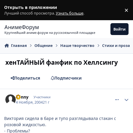
Перейти к содержимому
Открыть в приложении
×
З
Лучший способ просмотра.
Узнать больше
.
АнимеФорум
Войти
Крупнейший аниме-форум на русскоязычной площадке
Главная
Общение
Наше творчество
Стихи и проза
хенТАЙНЫЙ фанфик по Хеллсингу
Поделиться
Подписчики
comment_141107
Статистика автора
Sunny
Участники
4 Ноября, 2004
21 г
Виктория сидела в баре и тупо разглядывала стакан с
розовой жидкостью.
- Проблемы?