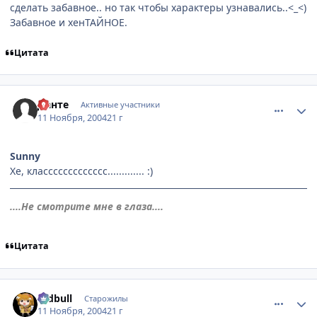
сделать забавное.. но так чтобы характеры узнавались..<_<)
Забавное и хенТАЙНОЕ.
Цитата
comment_148992
Статистика автора
Данте
Активные участники
11 Ноября, 2004
21 г
Sunny
Хе, классссссссссссс............. :)
....Не смотрите мне в глаза....
Цитата
comment_149452
Статистика автора
redbull
Старожилы
11 Ноября, 2004
21 г