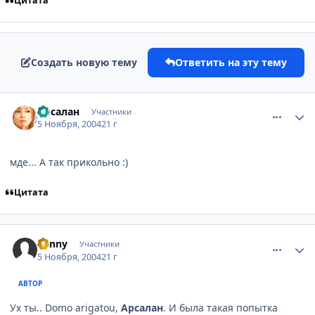
Цитата
Создать новую тему
Ответить на эту тему
comment_142210
Статистика автора
Арсалан
Участники
5 Ноября, 2004
21 г
мде... А так прикольно :)
Цитата
comment_142353
Статистика автора
Sunny
Участники
5 Ноября, 2004
21 г
АВТОР
Ух ты.. Domo arigatou,
Арсалан
. И была такая попытка