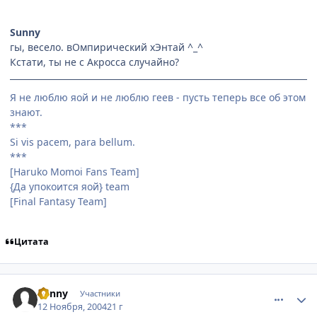
Sunny
гы, весело. вОмпирический хЭнтай ^_^
Кстати, ты не с Акросса случайно?
Я не люблю яой и не люблю геев - пусть теперь все об этом
знают.
***
Si vis pacem, para bellum.
***
[Haruko Momoi Fans Team]
{Да упокоится яой} team
[Final Fantasy Team]
Цитата
comment_149657
Статистика автора
Sunny
Участники
12 Ноября, 2004
21 г