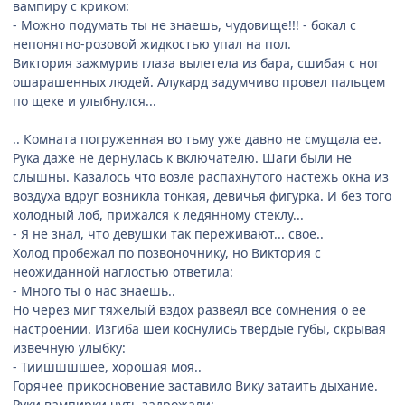
вампиру с криком:
- Можно подумать ты не знаешь, чудовище!!! - бокал с
непонятно-розовой жидкостью упал на пол.
Виктория зажмурив глаза вылетела из бара, сшибая с ног
ошарашенных людей. Алукард задумчиво провел пальцем
по щеке и улыбнулся...
.. Комната погруженная во тьму уже давно не смущала ее.
Рука даже не дернулась к включателю. Шаги были не
слышны. Казалось что возле распахнутого настежь окна из
воздуха вдруг возникла тонкая, девичья фигурка. И без того
холодный лоб, прижался к ледянному стеклу...
- Я не знал, что девушки так переживают... свое..
Холод пробежал по позвоночнику, но Виктория с
неожиданной наглостью ответила:
- Много ты о нас знаешь..
Но через миг тяжелый вздох развеял все сомнения о ее
настроении. Изгиба шеи коснулись твердые губы, скрывая
извечную улыбку:
- Тиишшшшее, хорошая моя..
Горячее прикосновение заставило Вику затаить дыхание.
Руки вампирки чуть задрожали: