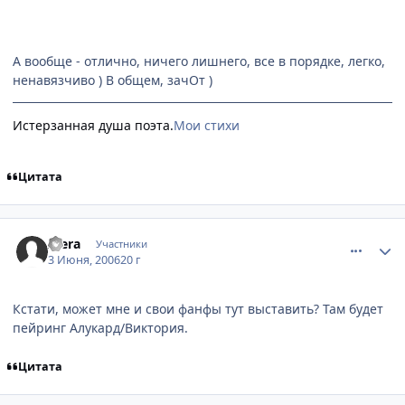
А вообще - отлично, ничего лишнего, все в порядке, легко,
ненавязчиво ) В общем, зачОт )
Истерзанная душа поэта.
Мои стихи
Цитата
comment_1157361
Статистика автора
Alera
Участники
3 Июня, 2006
20 г
Кстати, может мне и свои фанфы тут выставить? Там будет
пейринг Алукард/Виктория.
Цитата