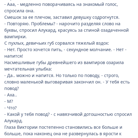
- Ааа, - медленно поворачиваясь на знакомый голос,
спросила она.
Смешок за ее плечом, заставил девушку содрогнутся.
- Повторяю. Проблемы? - нарочито разделяя слово на
буквы, спросил Алукард, красуясь за спиной озадаченной
вампирки.
С пухлых, девичьих губ сорвался тяжелый вздох:
- Нет. Просто хочется пить, - секундное молчание. - Нет -
напится!
Насмешливые губы древнейшего из вампиров озарила
мечтательная улыбка:
- Да.. можно и напится. Но только по поводу, - строго,
словно маленькой выговаривая закончил он. - У тебя есть
повод?
- Аха..
- М?
- Что?
- Какой у тебя повод? - с навязчивой дотошностью спросил
Алукард.
Глаза Виктории постепенно становились все больше и
больше, пока наконец она не развернулась в ярости к