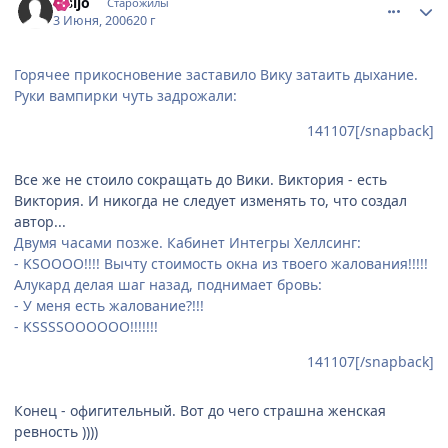
Kisijo
Старожилы
3 Июня, 2006
20 г
Горячее прикосновение заставило Вику затаить дыхание.
Руки вампирки чуть задрожали:
141107[/snapback]
Все же не стоило сокращать до Вики. Виктория - есть
Виктория. И никогда не следует изменять то, что создал
автор...
Двумя часами позже. Кабинет Интегры Хеллсинг:
- KSOOOO!!!! Вычту стоимость окна из твоего жалования!!!!!
Алукард делая шаг назад, поднимает бровь:
- У меня есть жалование?!!!
- KSSSSOOOOOO!!!!!!!
141107[/snapback]
Конец - офигительный. Вот до чего страшна женская
ревность ))))