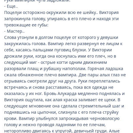
- Еще..
Поцелуи осторожно окружили всю ее шейку.. Виктория
запрокинула голову, упираясь в его плечо и находя эти
тревожащие ее губы:
- Мастер..
Слова утонули в долгом поцелуе от которого у девушки
закружилась голова. Вампир легко развернул ее лицом к
себе, касаясь пальцами пуговиц блузки. У Виктории
дрожали руки, когда она коснулась ими его плеч, но в
следующий миг - острые когти одним движением
разорвали плащ и рубашку напополам. Горячая ладошка
сжала обнаженное плечо вампира. Две пары алых глаз не
отрываясь смотрели друг на друга. Руки переплетались
встречаясь и снова расставаясь, пока вся одежда не
оказалась у их ног. Бровь Алукарда медленно поднялась и
Виктория ощутила, как алая краска заливает ее щеки. В
следующее мгновение она сделала стремительный шаг и
поднявшись на цыпочки, слизнула с его плеча струйку
крови. Вампир улыбнулся запрокидывая черноволосую
голову и нежно проводя ладонями по ее плечам,
неторопливо двигаясь к упругой, девичьей груди. Алые