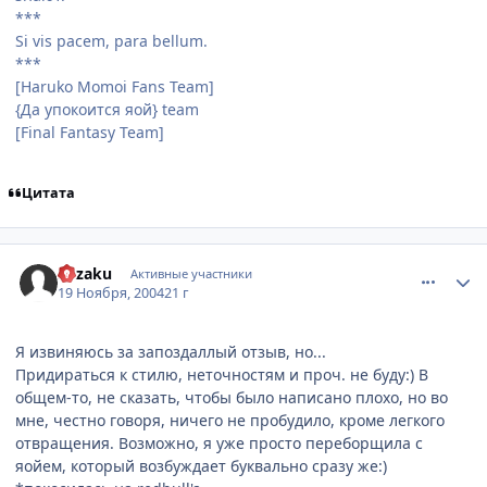
***
Si vis pacem, para bellum.
***
[Haruko Momoi Fans Team]
{Да упокоится яой} team
[Final Fantasy Team]
Цитата
comment_160541
Статистика автора
Suzaku
Активные участники
19 Ноября, 2004
21 г
Я извиняюсь за запоздаллый отзыв, но...
Придираться к стилю, неточностям и проч. не буду:) В
общем-то, не сказать, чтобы было написано плохо, но во
мне, честно говоря, ничего не пробудило, кроме легкого
отвращения. Возможно, я уже просто переборщила с
яойем, который возбуждает буквально сразу же:)