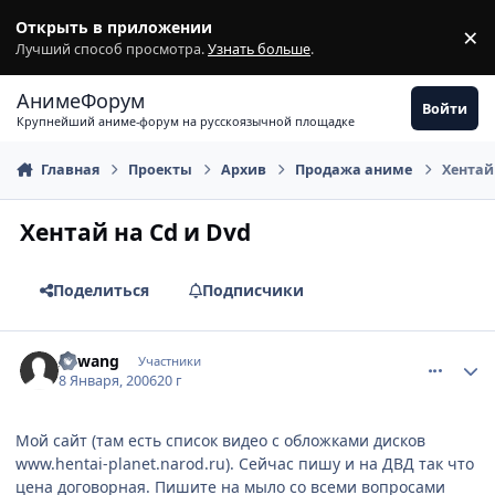
Перейти к содержимому
Открыть в приложении
×
З
Лучший способ просмотра.
Узнать больше
.
АнимеФорум
Войти
Крупнейший аниме-форум на русскоязычной площадке
Главная
Проекты
Архив
Продажа аниме
Хентай 
Хентай на Cd и Dvd
Поделиться
Подписчики
comment_758862
Статистика автора
Aswang
Участники
8 Января, 2006
20 г
Мой сайт (там есть список видео с обложками дисков
www.hentai-planet.narod.ru). Сейчас пишу и на ДВД так что
цена договорная. Пишите на мыло со всеми вопросами