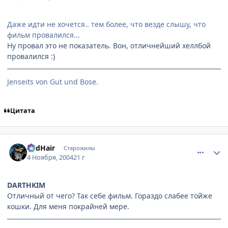
Даже идти не хочется.. тем более, что везде слышу, что
фильм провалился...
Ну провал это не показатель. Вон, отличнейший хеллбой
провалился :)
Jenseits von Gut und Bose.
Цитата
comment_141650
Статистика автора
RedHair
Старожилы
4 Ноября, 2004
21 г
DARTHKIM
Отличный от чего? Так себе фильм. Гораздо слабее тойже
кошки. Для меня покрайней мере.