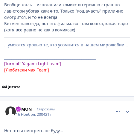
Вообще жаль... испоганили комикс и героиню страшно...
лав-стори убогая какая-то. Только "кошачасть" прилично
смотрится, и то не всегда.
Бетмен навсегда, вот это фильм. вот там кошка, какая надо
(хотя все равно не как в комиксах)
...умоются кровью те, кто усомнится в нашем миролюбии...
___________________________________________________
[turn off Yagami Light team]
[Любители чая Team]
Цитата
comment_155656
Статистика автора
DeMON
Старожилы
16 Ноября, 2004
21 г
Нет это я смотреть не буду...