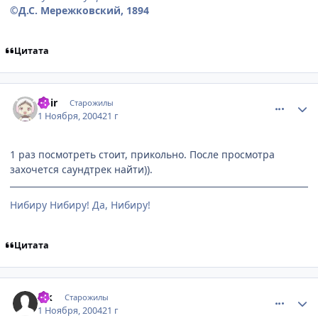
©Д.С. Мережковский, 1894
Цитата
comment_137397
Статистика автора
noir
Старожилы
1 Ноября, 2004
21 г
1 раз посмотреть стоит, прикольно. После просмотра
захочется саундтрек найти)).
Нибиру Нибиру! Да, Нибиру!
Цитата
comment_137598
Статистика автора
Zik
Старожилы
1 Ноября, 2004
21 г