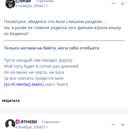
RedHair
Старожилы
4 Ноября, 2004
21 г
Посмотрел, обиделся что Хели слишком раздели...
Хм, а разве не главная редиска сего фильма играла кошку
из Бедмэна?
Только ногами не бейте, ноги себе отобьете
Пусть каждый сам находит дорогу -
Мой путь будет в сотню раз длинней
Но не виню ни черта, ни Бога
За все платить придется мне!
[sci-Fi Hentai] team
[Losers Team]
Цитата
comment_141639
Статистика автора
DARTHKIM
Старожилы
4 Ноября, 2004
21 г