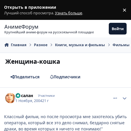
Перейти к содержимому
Открыть в приложении
×
З
Лучший способ просмотра.
Узнать больше
.
АнимеФорум
Войти
Крупнейший аниме-форум на русскоязычной площадке
Главная
Разное
Книги, музыка и фильмы
Фильмы
Женщина-кошка
Поделиться
Подписчики
comment_137185
Статистика автора
Арсалан
Участники
1 Ноября, 2004
21 г
Классный фильм, но после просмотра мне захотелось убить
оператора, который все это дело снимал, бездарно снятые
драки, во время которых я ничего не понимаю!"