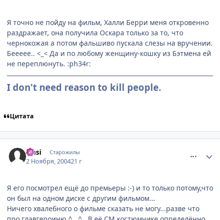
Я точно не пойду на фильм, Халли Берри меня откровенно
раздражает, она получила Оскара только за то, что
чернокожая а потом фальшиво пускала слезы на вручении.
Беееее.. <_< Да и по любому женщину-кошку из Бэтмена ей
не переплюнуть. :ph34r:
I don't need reason to kill people.
Цитата
comment_138133
Статистика автора
Onsi
Старожилы
2 Ноября, 2004
21 г
Я его посмотрел ещё до премьеры :-) и то только потому,что
он был на одном диске с другим фильмом...
Ничего хвалебного о фильме сказать не могу...разве что
про главгероиню ^__^ . В её СМ костюмчике определённо