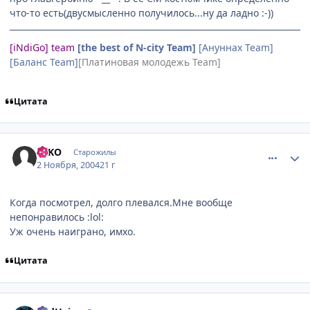
что-то есть(двусмысленно получилось...ну да ладно :-))
[iNdiGo] team
[the best of N-city Team]
[Ануннах Team]
[Баланс Team]
[Платиновая молодежь Team]
Цитата
comment_138204
Статистика автора
BsKO
Старожилы
2 Ноября, 2004
21 г
Когда посмотрел, долго плевался.Мне вообще
непонравилось :lol:
Уж очень наиграно, имхо.
Цитата
comment_141554
Статистика автора