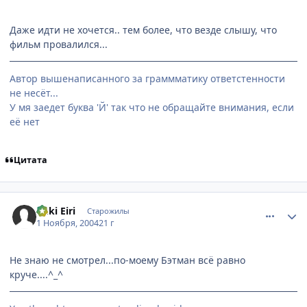
Даже идти не хочется.. тем более, что везде слышу, что
фильм провалился...
Автор вышенаписанного за граммматику ответстенности
не несёт...
У мя заедет буква 'Й' так что не обращайте внимания, если
её нет
Цитата
comment_137707
Статистика автора
Yuki Eiri
Старожилы
1 Ноября, 2004
21 г
Не знаю не смотрел...по-моему Бэтман всё равно
круче....^_^