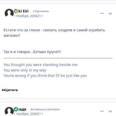
comment_137718
Статистика автора
Yuki Eiri
Старожилы
1 Ноября, 2004
21 г
Кстати что за глюки - связать злодеев и самой ограбить
магазин?
Так я и говорю...Бэтман Круче!!!
You thought you were standing beside me
You were only in my way
You’re wrong if you think that I’ll be just like you
Цитата
comment_138104
Статистика автора
Джедя
Активные участники
1 Ноября, 2004
21 г