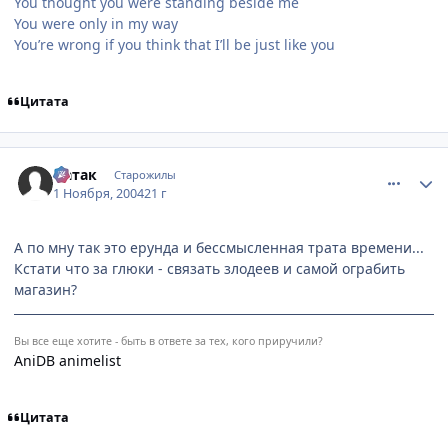
You thought you were standing beside me
You were only in my way
You’re wrong if you think that I’ll be just like you
Цитата
comment_137711
Статистика автора
Натак
Старожилы
1 Ноября, 2004
21 г
А по мну так это ерунда и бессмысленная трата времени...
Кстати что за глюки - связать злодеев и самой ограбить
магазин?
Вы все еще хотите - быть в ответе за тех, кого приручили?
AniDB animelist
Цитата