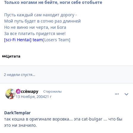
Только ногами не бейте, ноги себе отобьете
Пусть каждый сам находит дорогу -
Мой путь будет в сотню раз длинней
Но не виню ни черта, ни Бога
За все платить придется мне!
[sci-Fi Hentai] team
[Losers Team]
Цитата
2 недели спустя...
comment_152099
Статистика автора
Cессёмару
Старожилы
13 Ноября, 2004
21 г
DarkTemplar
так кошка в оригинале воровка... эта cat-bulgar ... что бы
это ни значило.