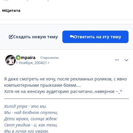
Цитата
Создать новую тему
Ответить на эту тему
comment_137221
Статистика автора
Vampaira
Старожилы
1 Ноября, 2004
21 г
Я даже смотреть не хочу, после рекламных роликов, с явно
компьютерными прыжками-боями....
Хотя не на женскую аудиторию расчитано..наверное ~_^
Холод утра - это мы.
Мы - над бездною ступени,
Дети мрака, солнца ждем:
Свет увидим - и, как тени,
Мы в лучах его умрем.