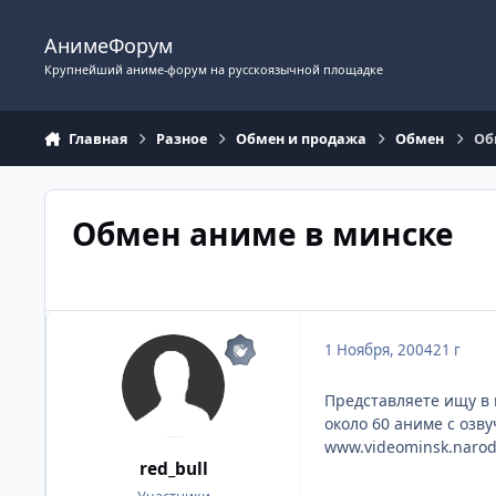
Перейти к содержимому
АнимеФорум
Крупнейший аниме-форум на русскоязычной площадке
Главная
Разное
Обмен и продажа
Обмен
Об
Обмен аниме в минске
1 Ноября, 2004
21 г
Представляете ищу в 
около 60 аниме с озв
www.videominsk.naro
red_bull