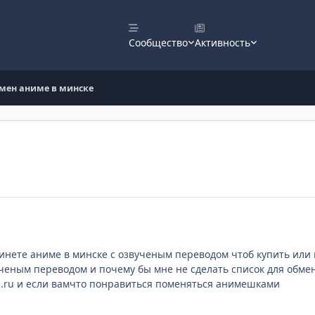
Сообщество
Активность
мен аниме в минске
инете аниме в минске с озвученым переводом чтоб купить или по
ученым переводом и почему бы мне не сделать список для обмен
d.ru и если вамчто понравиться поменяться анимешками