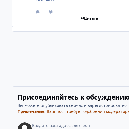
Участники
6
0
посты
Репутация
Цитата
Присоединяйтесь к обсуждени
Вы можете опубликовать сейчас и зарегистрироваться п
Примечание:
Ваш пост требует одобрения модератора