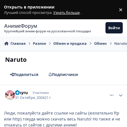
Перейти к содержимому
Открыть в приложении
×
З
Лучший способ просмотра.
Узнать больше
.
АнимеФорум
Войти
Крупнейший аниме-форум на русскоязычной площадке
Главная
Разное
Обмен и продажа
Обмен
Naruto
Naruto
Поделиться
Подписчики
comment_136558
Статистика автора
xmyru
Участники
31 Октября, 2004
21 г
Люди, пожалуйста дайте ссылки на сайты (желательно ftp
или http) токуда можно скачать весь Naruto! Но также и не
откажусь от сайтов с другими аниме!