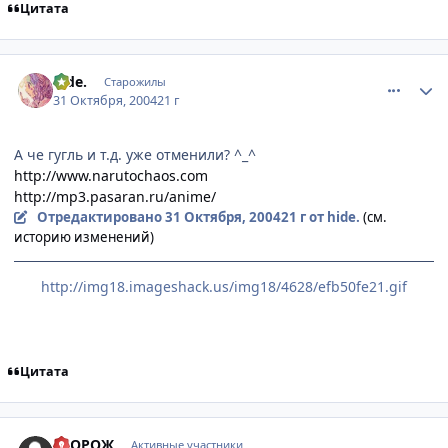
Цитата
comment_136579
Статистика автора
hide.
Старожилы
31 Октября, 2004
21 г
А че гугль и т.д. уже отменили? ^_^
http://www.narutochaos.com
http://mp3.pasaran.ru/anime/
Отредактировано
31 Октября, 2004
21 г
от hide.
(см.
историю изменений)
http://img18.imageshack.us/img18/4628/efb50fe21.gif
Цитата
comment_137453
Статистика автора
СТОРОЖ
Активные участники