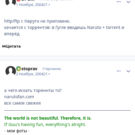
1 Ноября, 2004
21 г
http/ftp с Наруто не припомню.
качается с торрентов: в Гугле вводишь Naruto + torrent и
вперёд.
Цитата
comment_139491
Статистика автора
kostoprav
Старожилы
2 Ноября, 2004
21 г
а чего искать тореннты то?
narutofan.com
все самое свежее
The world is not beautiful. Therefore, it is.
If Guu's having fun, everything's alright.
-
мои фоты
-