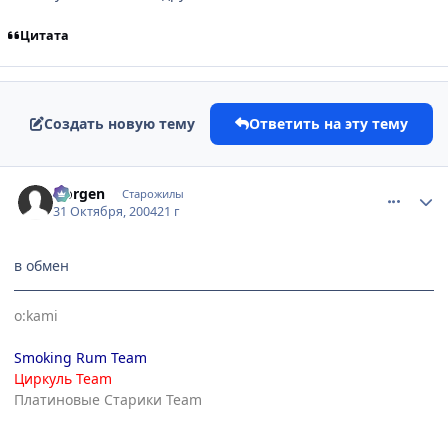
Цитата
Создать новую тему
Ответить на эту тему
comment_136565
Статистика автора
Norgen
Старожилы
31 Октября, 2004
21 г
в обмен
o:kami
Smoking Rum Team
Циркуль Team
Платиновые Старики Team