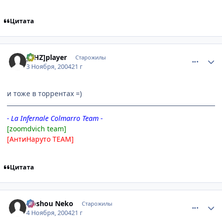
Цитата
comment_140051
Статистика автора
[AHZ]player
Старожилы
3 Ноября, 2004
21 г
и тоже в торрентах =)
- La Infernale Colmarro Team -
[zoomdvich team]
[АнтиНаруто TEAM]
Цитата
comment_141546
Статистика автора
Hoshou Neko
Старожилы
4 Ноября, 2004
21 г