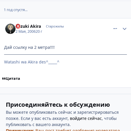
1 год спустя...
comment_1053764
Статистика автора
Mizuki Akira
Старожилы
2 Мая, 2006
20 г
Дай ссылку на 2 метра!!!!
Watashi wa Akira des^_____^
Цитата
Присоединяйтесь к обсуждению
Вы можете опубликовать сейчас и зарегистрироваться
позже. Если у вас есть аккаунт,
войдите сейчас
, чтобы
публиковать с вашего аккаунта.
Примечание:
Ваш пост требует одобрения модератора