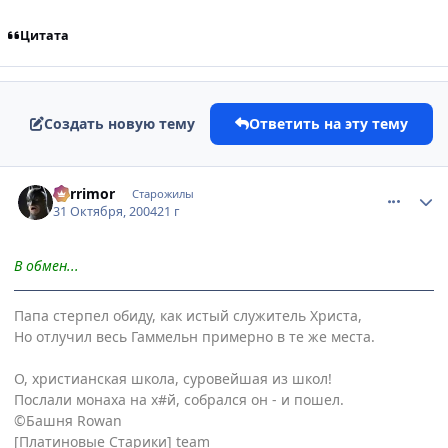
Цитата
Создать новую тему
Ответить на эту тему
comment_136703
Статистика автора
Berrimor
Старожилы
31 Октября, 2004
21 г
В обмен...
Папа стерпел обиду, как истый служитель Христа,
Но отлучил весь Гаммельн примерно в те же места.
О, христианская школа, суровейшая из школ!
Послали монаха на х#й, собрался он - и пошел.
©Башня Rowan
[Платиновые Старики] team