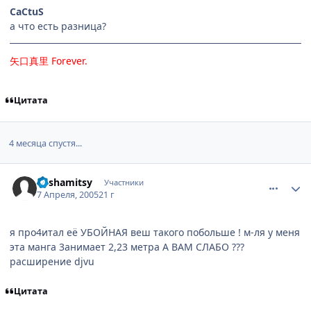
CaCtuS
а что есть разница?
矢口真里
Forever
.
Цитата
4 месяца спустя...
comment_287886
Статистика автора
Yoshamitsy
Участники
7 Апреля, 2005
21 г
я про4итал её УБОЙНАЯ веш такого побольше ! м-ля у меня
эта манга 3анимает 2,23 метра А ВАМ СЛАБО ???
расширение djvu
Цитата