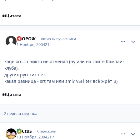
Цитата
comment_137222
Статистика автора
СТОРОЖ
Активные участники
1 Ноября, 2004
21 г
kage.orc.ru никто не отменял (ну или на сайте Кампай-
клуба).
других русских нет.
какая разница - srt там или smi? VSFilter всё жрёт B)
Цитата
2 недели спустя...
comment_151777
Статистика автора
CaCtuS
Старожилы
13 Ноября, 2004
21 г