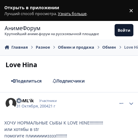
Перейти к содержимому
Открыть в приложении
×
З
Лучший способ просмотра.
Узнать больше
.
АнимеФорум
Войти
Крупнейший аниме-форум на русскоязычной площадке
Главная
Разное
Обмен и продажа
Обмен
Love H
Love Hina
Поделиться
Подписчики
comment_136334
Статистика автора
ZюML'ik
Участники
31 Октября, 2004
21 г
ХОЧУ НОРМАЛЬНЫЕ СЫБЫ К LOVE HINE!!!!!!!!!!!
или хотябы в str
помогите плиииииизззз!!!!!!!!!