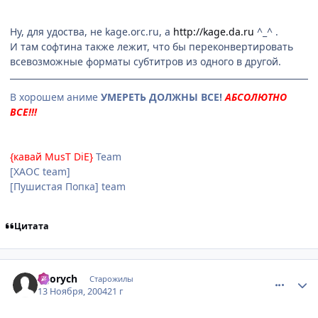
Ну, для удоства, не kage.orc.ru, а
http://kage.da.ru
^_^ .
И там софтина также лежит, что бы переконвертировать
всевозможные форматы субтитров из одного в другой.
В хорошем аниме
УМЕРЕТЬ ДОЛЖНЫ ВСЕ!
АБСОЛЮТНО
ВСЕ!!!
{кавай MusT DiE}
Team
[XAOC team]
[Пушистая Попка] team
Цитата
comment_152085
Статистика автора
Egorych
Старожилы
13 Ноября, 2004
21 г