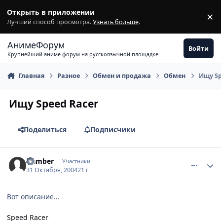
Перейти к содержимому
Открыть в приложении
×
З
Лучший способ просмотра.
Узнать больше
.
АнимеФорум
Войти
Крупнейший аниме-форум на русскоязычной площадке
Главная
Разное
Обмен и продажа
Обмен
Ищу Sp
Ищу Speed Racer
Поделиться
Подписчики
comment_136151
Статистика автора
Hamber
Участники
31 Октября, 2004
21 г
Вот описание...
Speed Racer