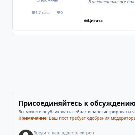
Старожилы
В человечишке всё дол
1,7 тыс.
0
посты
Репутация
Цитата
Присоединяйтесь к обсуждени
Вы можете опубликовать сейчас и зарегистрироваться п
Примечание:
Ваш пост требует одобрения модератора