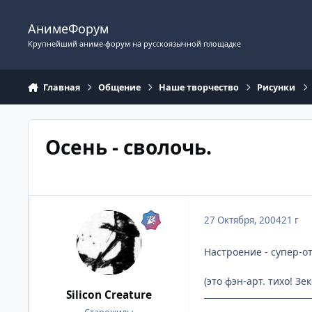
Перейти к содержимому
АнимеФорум
Крупнейший аниме-форум на русскоязычной площадке
Главная
Общение
Наше творчество
Рисунки
Осень - сволочь.
27 Октября, 2004
21 г
Настроение - супер-от
(это фэн-арт. тихо! З
Silicon Creature