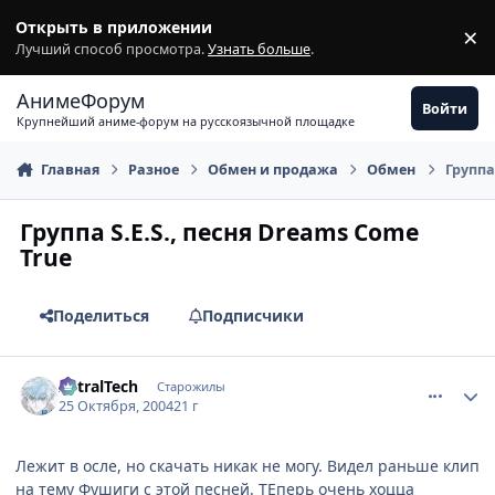
Перейти к содержимому
Открыть в приложении
×
З
Лучший способ просмотра.
Узнать больше
.
АнимеФорум
Войти
Крупнейший аниме-форум на русскоязычной площадке
Главная
Разное
Обмен и продажа
Обмен
Группа
Группа S.E.S., песня Dreams Come
True
Поделиться
Подписчики
comment_130312
Статистика автора
AstralTech
Старожилы
25 Октября, 2004
21 г
Лежит в осле, но скачать никак не могу. Видел раньше клип
на тему Фушиги с этой песней. ТЕперь очень хоцца