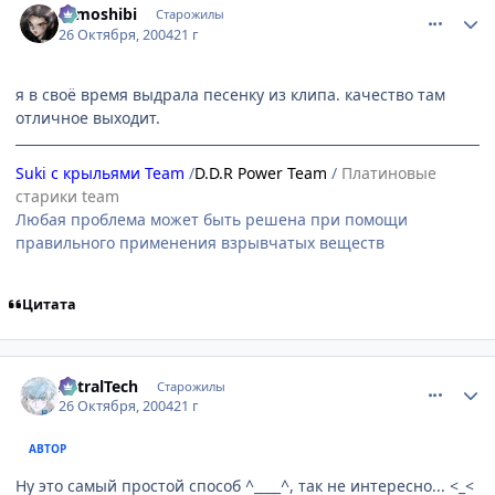
tomoshibi
Старожилы
26 Октября, 2004
21 г
я в своё время выдрала песенку из клипа. качество там
отличное выходит.
Suki с крыльями Team
/
D.D.R Power Team
/
Платиновые
старики team
Любая проблема может быть решена при помощи
правильного применения взрывчатых веществ
Цитата
comment_131594
Статистика автора
AstralTech
Старожилы
26 Октября, 2004
21 г
АВТОР
Ну это самый простой способ ^____^, так не интересно... <_<