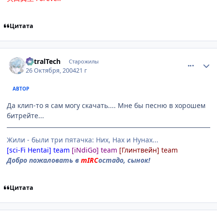
Цитата
comment_131418
Статистика автора
AstralTech
Старожилы
26 Октября, 2004
21 г
АВТОР
Да клип-то я сам могу скачать.... Мне бы песню в хорошем
битрейте...
Жили - были три пятачка: Них, Нах и Нунах...
[sci-Fi Hentai] team
[iNdiGo] team
[Глинтвейн] team
Добро пожаловать в
mIRC
остадо, сынок!
Цитата
comment_131581
Статистика автора