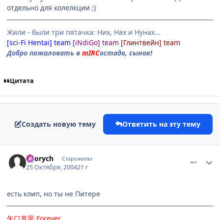
отдельно для колелкции ;)
Жили - были три пятачка: Них, Нах и Нунах...
[sci-Fi Hentai] team
[iNdiGo] team
[Глинтвейн] team
Добро пожаловать в
mIRC
остадо, сынок!
Цитата
Создать новую тему
Ответить на эту тему
comment_131038
Статистика автора
Egorych
Старожилы
25 Октября, 2004
21 г
есть клип, но ты не Питере
矢口真里
Forever
.