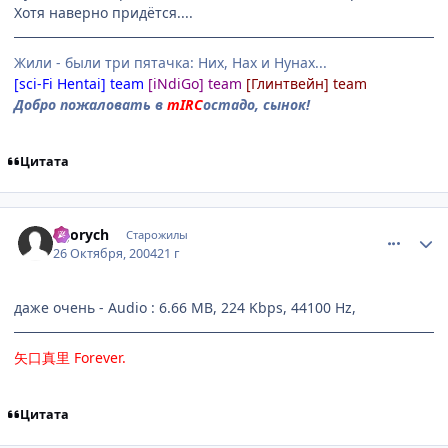
Хотя наверно придётся....
Жили - были три пятачка: Них, Нах и Нунах...
[sci-Fi Hentai] team
[iNdiGo] team
[Глинтвейн] team
Добро пожаловать в
mIRC
остадо, сынок!
Цитата
comment_132354
Статистика автора
Egorych
Старожилы
26 Октября, 2004
21 г
даже очень - Audio : 6.66 MB, 224 Kbps, 44100 Hz,
矢口真里
Forever
.
Цитата