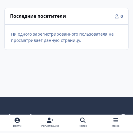
Последние посетители
0
Ни одного зарегистрированного пользователя не
просматривает данную страницу.
Светлый режим
Темный режим
Как в системе
v
k
Язык
Политика конфиденциальности
Войти
Регистрация
Поиск
Меню