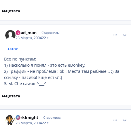
Цитата
comment_11132
Статистика автора
Dead_man
Старожилы
23 Марта, 2004
22 г
АВТОР
Все по пунктам:
1) Насколько я понял - это есть eDonkey.
2) Траффик - не проблема :lol: . Места там рыбные... ;) За
ссылку - пасибо! Еще есть? :)
З. Ы. Сhe cawaii ^___^
Цитата
comment_11172
Статистика автора
darkknight
Старожилы
23 Марта, 2004
22 г