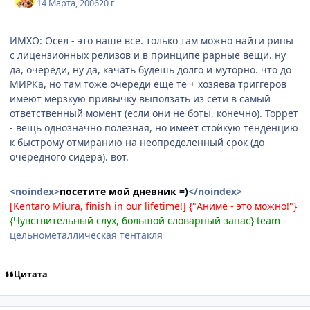
14 Марта, 2006
20 г
ИМХО: Осел - это наше все. только там можно найти рипы
с лицензионных релизов и в принципе рарные вещи. ну
да, очереди, ну да, качать будешь долго и муторно. что до
МИРКа, но там тоже очереди еще те + хозяева триггеров
имеют мерзкую привычку выползать из сети в самый
ответственный момент (если они не боты, конечно). Торрет
- вещь однозначно полезная, но имеет стойкую тенденцию
к быстрому отмиранию на неопределенный срок (до
очередного сидера). вот.
<noindex>
посетите мой дневник =)
</noindex>
[Kentaro Miura, finish in our lifetime!] {"Аниме - это можно!"}
{Чувствительный слух, большой словарный запас} team
-
цельнометаллическая тентакля
Цитата