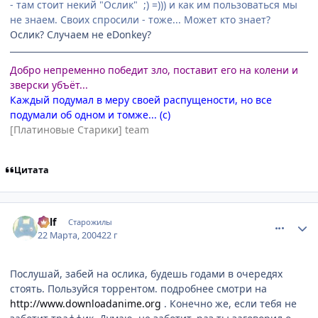
- там стоит некий "Ослик" ;) =))) и как им пользоваться мы
не знаем. Своих спросили - тоже... Может кто знает?
Ослик? Случаем не eDonkey?
Добро непременно победит зло, поставит его на колени и
зверски убъёт...
Каждый подумал в меру своей распущености, но все
подумали об одном и томже... (с)
[Платиновые Старики] team
Цитата
comment_11032
Статистика автора
Ralf
Старожилы
22 Марта, 2004
22 г
Послушай, забей на ослика, будешь годами в очередях
стоять. Пользуйся торрентом. подробнее смотри на
http://www.downloadanime.org
. Конечно же, если тебя не