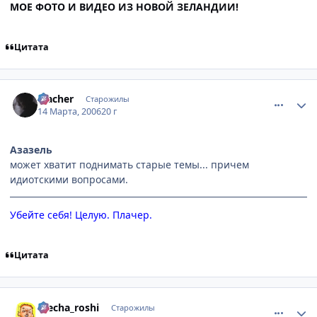
МОЕ ФОТО И ВИДЕО ИЗ НОВОЙ ЗЕЛАНДИИ!
Цитата
comment_925802
Статистика автора
Placher
Старожилы
14 Марта, 2006
20 г
Азазель
может хватит поднимать старые темы... причем
идиотскими вопросами.
Убейте себя! Целую. Плачер.
Цитата
comment_925915
Статистика автора
mecha_roshi
Старожилы