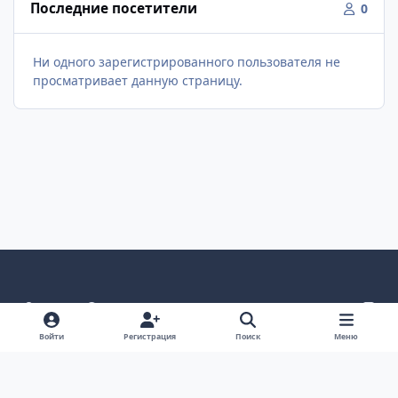
Последние посетители
0
Ни одного зарегистрированного пользователя не
просматривает данную страницу.
Светлый режим
Темный режим
Как в системе
v
k
Язык
Политика конфиденциальности
Войти
Регистрация
Поиск
Меню
Связаться с нами
Cookies
project25
Powered by
Invision Community