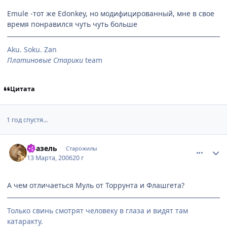
Emule -тот же Edonkey, но модифицированный, мне в свое
время понравился чуть чуть больше
Aku. Soku. Zan
Платиновые Старики
team
Цитата
1 год спустя...
comment_925320
Статистика автора
Азазель
Старожилы
13 Марта, 2006
20 г
А чем отличаеться Муль от Торрунта и Флашгета?
Только свинь смотрят человеку в глаза и видят там
катаракту.