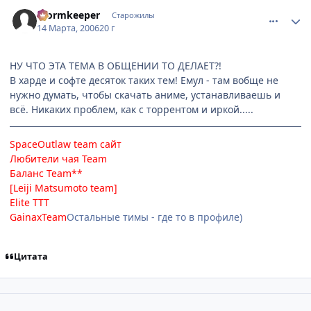
comment_926087
Статистика автора
Wormkeeper
Старожилы
14 Марта, 2006
20 г
НУ ЧТО ЭТА ТЕМА В ОБЩЕНИИ ТО ДЕЛАЕТ?!
В харде и софте десяток таких тем! Емул - там вобще не
нужно думать, чтобы скачать аниме, устанавливаешь и
всё. Никаких проблем, как с торрентом и иркой.....
SpaceOutlaw team
сайт
Любители чая Team
Баланс Team**
[Leiji Matsumoto team]
Elite TTT
GainaxTeam
Остальные тимы - где то в профиле)
Цитата