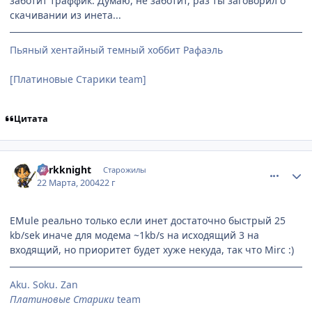
заботит траффик. Думаю, не заботит, раз ты заговорил о
скачивании из инета...
Пьяный хентайный темный хоббит Рафаэль
[Платиновые Старики team]
Цитата
comment_11076
Статистика автора
darkknight
Старожилы
22 Марта, 2004
22 г
EMule реально только если инет достаточно быстрый 25
kb/sek иначе для модема ~1kb/s на исходящий 3 на
входящий, но приоритет будет хуже некуда, так что Mirc :)
Aku. Soku. Zan
Платиновые Старики
team