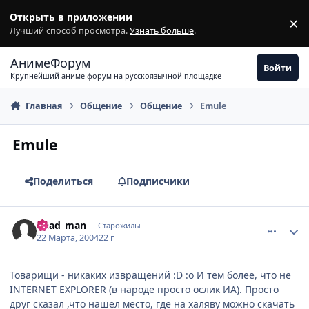
Перейти к содержимому
Открыть в приложении
×
З
Лучший способ просмотра.
Узнать больше
.
АнимеФорум
Войти
Крупнейший аниме-форум на русскоязычной площадке
Главная
Общение
Общение
Emule
Emule
Поделиться
Подписчики
comment_11019
Статистика автора
Dead_man
Старожилы
22 Марта, 2004
22 г
Товарищи - никаких извращений :D :o И тем более, что не
INTERNET EXPLORER (в народе просто ослик ИА). Просто
друг сказал ,что нашел место, где на халяву можно скачать