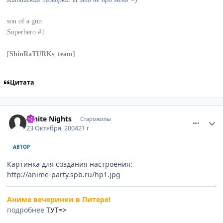
son of a gun
Superhero #1
[
ShinRaTURKs_team
]
Цитата
comment_128374
Статистика автора
White Nights
Старожилы
23 Октября, 2004
21 г
АВТОР
Картинка для создания настроения:
http://anime-party.spb.ru/hp1.jpg
Аниме вечеринки в Питере!
подробнее
ТУТ=>