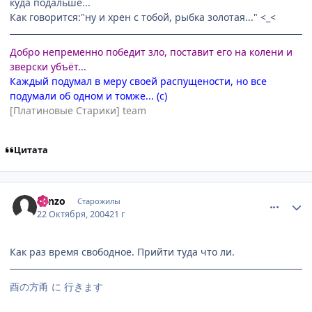
куда подальше...
Как говорится:"ну и хрен с тобой, рыбка золотая..." <_<
Добро непременно победит зло, поставит его на колени и
зверски убъёт...
Каждый подумал в меру своей распущености, но все
подумали об одном и томже... (с)
[Платиновые Старики] team
Цитата
comment_127400
Статистика автора
Sanzo
Старожилы
22 Октября, 2004
21 г
Как раз время свободное. Прийти туда что ли.
酉の方甬 に 行きます