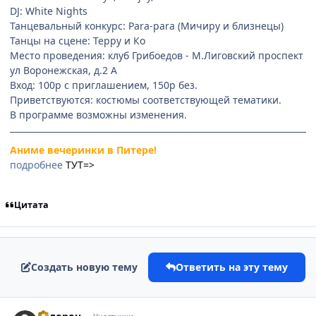
DJ: White Nights
Танцевальный конкурс: Para-para (Мичиру и близнецы)
Танцы на сцене: Терру и Ко
Место проведения: клуб Грибоедов - М.Лиговский проспект
ул Воронежская, д.2 А
Вход: 100р с приглашением, 150р без.
Приветствуются: костюмы соответствующей тематики.
В программе возможны изменения.
Аниме вечеринки в Питере!
подробнее
ТУТ=>
Цитата
Создать новую тему
Ответить на эту тему
comment_123344
Статистика автора