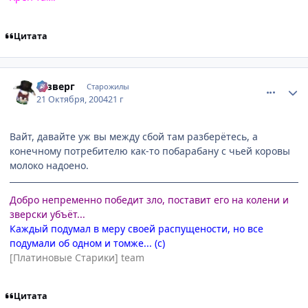
Цитата
comment_125567
Статистика автора
Юзверг
Старожилы
21 Октября, 2004
21 г
Вайт, давайте уж вы между сбой там разберётесь, а
конечному потребителю как-то побарабану с чьей коровы
молоко надоено.
Добро непременно победит зло, поставит его на колени и
зверски убъёт...
Каждый подумал в меру своей распущености, но все
подумали об одном и томже... (с)
[Платиновые Старики] team
Цитата