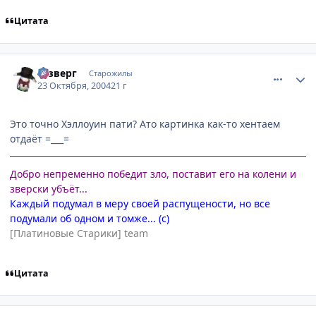
Цитата
comment_128477
Статистика автора
Юзверг
Старожилы
23 Октября, 2004
21 г
Это точно Хэллоуин пати? Ато картинка как-то хентаем
отдаёт =___=
Добро непременно победит зло, поставит его на колени и
зверски убъёт...
Каждый подумал в меру своей распущености, но все
подумали об одном и томже... (с)
[Платиновые Старики] team
Цитата
comment_128508
Статистика автора