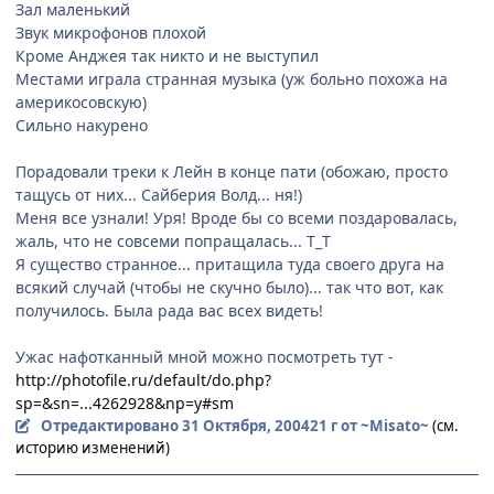
Зал маленький
Звук микрофонов плохой
Кроме Анджея так никто и не выступил
Местами играла странная музыка (уж больно похожа на
америкосовскую)
Сильно накурено
Порадовали треки к Лейн в конце пати (обожаю, просто
тащусь от них... Сайберия Волд... ня!)
Меня все узнали! Уря! Вроде бы со всеми поздаровалась,
жаль, что не совсеми попращалась... Т_Т
Я существо странное... притащила туда своего друга на
всякий случай (чтобы не скучно было)... так что вот, как
получилось. Была рада вас всех видеть!
Ужас нафотканный мной можно посмотреть тут -
http://photofile.ru/default/do.php?
sp=&sn=...4262928&np=y#sm
Отредактировано
31 Октября, 2004
21 г
от ~Misato~
(см.
историю изменений)