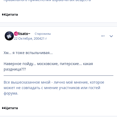
Цитата
comment_127583
Статистика автора
~Misato~
Старожилы
22 Октября, 2004
21 г
Хм... я тоже вспыльчивая...
Наверное пойду... московские, питерские... какая
раздница???
Все вышесказанное мной - лично моё мнение, которое
может не совпадать с мнение участников или гостей
форума.
Цитата