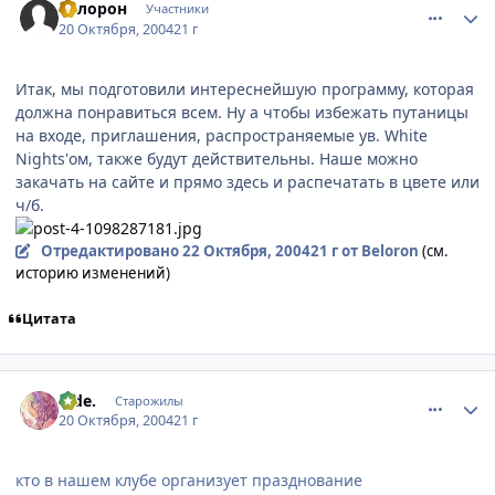
Белорон
Участники
20 Октября, 2004
21 г
Итак, мы подготовили интереснейшую программу, которая
должна понравиться всем. Ну а чтобы избежать путаницы
на входе, приглашения, распространяемые ув. White
Nights'ом, также будут действительны. Наше можно
закачать на сайте и прямо здесь и распечатать в цвете или
ч/б.
Отредактировано
22 Октября, 2004
21 г
от Beloron
(см.
историю изменений)
Цитата
comment_125160
Статистика автора
hide.
Старожилы
20 Октября, 2004
21 г
кто в нашем клубе организует празднование