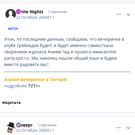
comment_127886
Статистика автора
White Nights
Старожилы
22 Октября, 2004
21 г
АВТОР
Итак, по последним данным, сообщаем, что вечеринка в
клубе Грибоедов будет! и будет именно совместным
творением журнала Аниме Гид и проекта www.anime-
party.spb.ru. Мы наконец нашли общий язык и будем
вместе радовать вас!
Аниме вечеринки в Питере!
подробнее
ТУТ=>
Цитата
comment_127892
Статистика автора
Юзверг
Старожилы
22 Октября, 2004
21 г