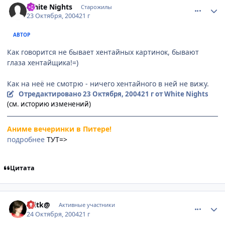
White Nights
Старожилы
23 Октября, 2004
21 г
АВТОР
Как говорится не бывает хентайных картинок, бывают
глаза хентайщика!=)
Как на неё не смотрю - ничего хентайного в ней не вижу.
Отредактировано
23 Октября, 2004
21 г
от White Nights
(см. историю изменений)
Аниме вечеринки в Питере!
подробнее
ТУТ=>
Цитата
comment_129203
Статистика автора
Ulitk@
Активные участники
24 Октября, 2004
21 г