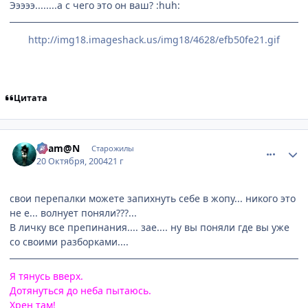
Эээээ........а с чего это он ваш? :huh:
http://img18.imageshack.us/img18/4628/efb50fe21.gif
Цитата
comment_125402
Статистика автора
Sham@N
Старожилы
20 Октября, 2004
21 г
свои перепалки можете запихнуть себе в жопу... никого это
не е... волнует поняли???...
В личку все препинания.... зае.... ну вы поняли где вы уже
со своими разборками....
Я тянусь вверх.
Дотянуться до неба пытаюсь.
Хрен там!