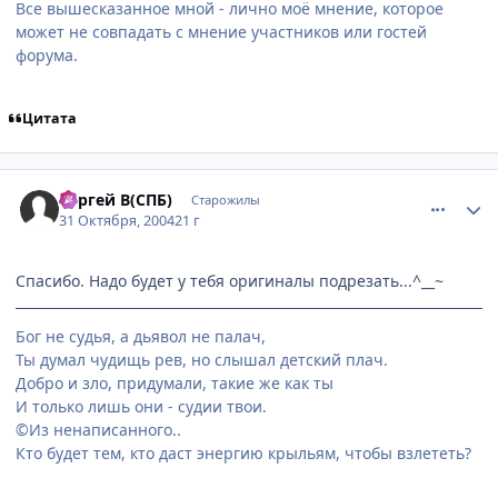
Все вышесказанное мной - лично моё мнение, которое
может не совпадать с мнение участников или гостей
форума.
Цитата
comment_136688
Статистика автора
Сергей В(СПБ)
Старожилы
31 Октября, 2004
21 г
Спасибо. Надо будет у тебя оригиналы подрезать...^__~
Бог не судья, а дьявол не палач,
Ты думал чудищь рев, но слышал детский плач.
Добро и зло, придумали, такие же как ты
И только лишь они - судии твои.
©Из ненаписанного..
Кто будет тем, кто даст энергию крыльям, чтобы взлететь?