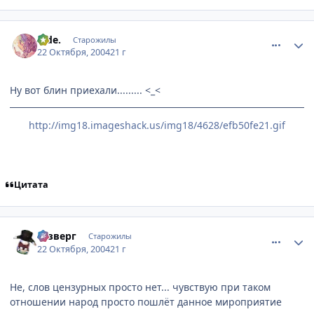
comment_127120
Статистика автора
hide.
Старожилы
22 Октября, 2004
21 г
Ну вот блин приехали......... <_<
http://img18.imageshack.us/img18/4628/efb50fe21.gif
Цитата
comment_127135
Статистика автора
Юзверг
Старожилы
22 Октября, 2004
21 г
Не, слов цензурных просто нет... чувствую при таком
отношении народ просто пошлёт данное мироприятие