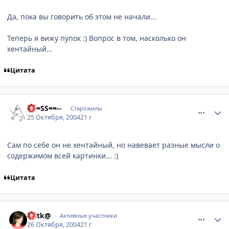
Да, пока вы говорить об этом не начали...
Теперь я вижу пупок :) Вопрос в том, насколько он
хентайный...
Цитата
comment_130864
Статистика автора
--==SS==--
Старожилы
25 Октября, 2004
21 г
Сам по себе он не хентайный, но навевает разные мысли о
содержимом всей картинки... :)
Цитата
comment_131436
Статистика автора
Ulitk@
Активные участники
26 Октября, 2004
21 г