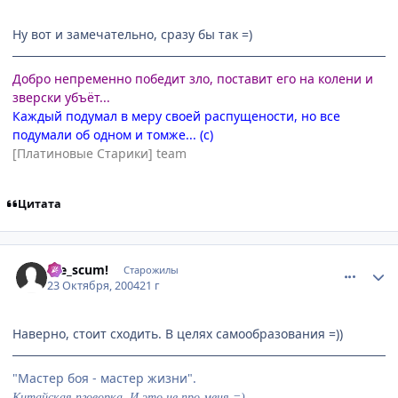
Ну вот и замечательно, сразу бы так =)
Добро непременно победит зло, поставит его на колени и
зверски убъёт...
Каждый подумал в меру своей распущености, но все
подумали об одном и томже... (с)
[Платиновые Старики] team
Цитата
comment_128269
Статистика автора
Die_scum!
Старожилы
23 Октября, 2004
21 г
Наверно, стоит сходить. В целях самообразования =))
"Мастер боя - мастер жизни".
Китайская пговорка. И это не про меня =)