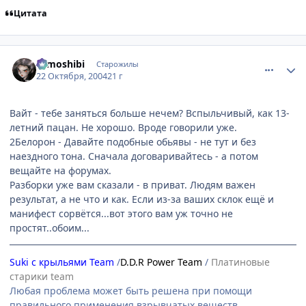
Цитата
comment_127409
Статистика автора
tomoshibi
Старожилы
22 Октября, 2004
21 г
Вайт - тебе заняться больше нечем? Вспыльчивый, как 13-
летний пацан. Не хорошо. Вроде говорили уже.
2Белорон - Давайте подобные обьявы - не тут и без
наездного тона. Сначала договаривайтесь - а потом
вещайте на форумах.
Разборки уже вам сказали - в приват. Людям важен
результат, а не что и как. Если из-за ваших склок ещё и
манифест сорвётся...вот этого вам уж точно не
простят..обоим...
Suki с крыльями Team
/
D.D.R Power Team
/
Платиновые
старики team
Любая проблема может быть решена при помощи
правильного применения взрывчатых веществ