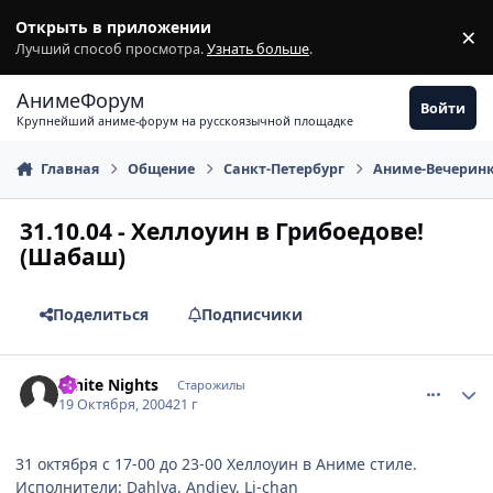
Перейти к содержимому
Открыть в приложении
×
З
Лучший способ просмотра.
Узнать больше
.
АнимеФорум
Войти
Крупнейший аниме-форум на русскоязычной площадке
Главная
Общение
Санкт-Петербург
Аниме-Вечерин
31.10.04 - Хеллоуин в Грибоедове!
(Шабаш)
Поделиться
Подписчики
comment_123149
Статистика автора
White Nights
Старожилы
19 Октября, 2004
21 г
31 октября c 17-00 до 23-00 Хеллоуин в Аниме стиле.
Исполнители: Dahlya, Andjey, Li-chan