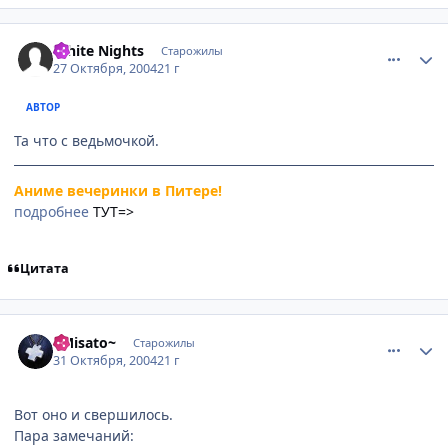
comment_133511
Статистика автора
White Nights
Старожилы
27 Октября, 2004
21 г
АВТОР
Та что с ведьмочкой.
Аниме вечеринки в Питере!
подробнее
ТУТ=>
Цитата
comment_136633
Статистика автора
~Misato~
Старожилы
31 Октября, 2004
21 г
Вот оно и свершилось.
Пара замечаний: