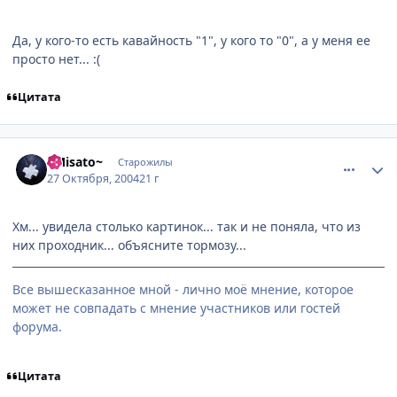
Да, у кого-то есть кавайность "1", у кого то "0", а у меня ее
просто нет... :(
Цитата
comment_133436
Статистика автора
~Misato~
Старожилы
27 Октября, 2004
21 г
Хм... увидела столько картинок... так и не поняла, что из
них проходник... объясните тормозу...
Все вышесказанное мной - лично моё мнение, которое
может не совпадать с мнение участников или гостей
форума.
Цитата