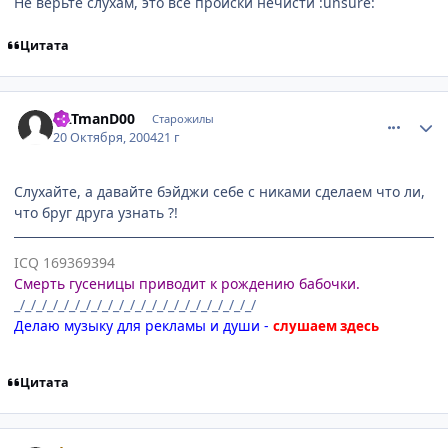
Не верьте слухам, это все происки нечисти :unsure:
Цитата
comment_124716
Статистика автора
CATmanD00
Старожилы
20 Октября, 2004
21 г
Слухайте, а давайте бэйджи себе с никами сделаем что ли,
что бруг друга узнать ?!
ICQ 169369394
Смерть гусеницы приводит к рождению бабочки.
_/_/_/_/_/_/_/_/_/_/_/_/_/_/_/_/_/_/_/_/_/_/
Делаю музыку для рекламы и души -
слушаем здесь
Цитата
comment_124801
Статистика автора