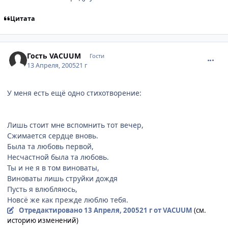
Цитата
comment_293630
Гость VACUUM
Гости
13 Апреля, 2005
21 г
У меня есть ещё одно стихотворение:
Лишь стоит мне вспомнить тот вечер,
Сжимается сердце вновь.
Была та любовь первой,
Несчастной была та любовь.
Ты и не я в том виноваты,
Виноваты лишь струйки дождя
Пусть я влюбляюсь,
Новсё же как прежде люблю тебя.
Отредактировано
13 Апреля, 2005
21 г
от VACUUM
(см.
историю изменений)