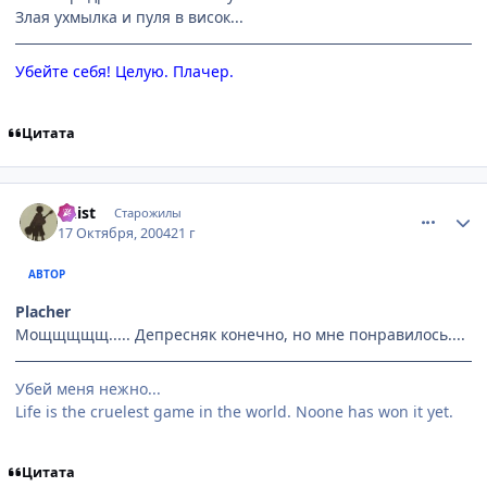
Злая ухмылка и пуля в висок...
Убейте себя! Целую. Плачер.
Цитата
comment_121817
Статистика автора
Chist
Старожилы
17 Октября, 2004
21 г
АВТОР
Placher
Мощщщщщ..... Депресняк конечно, но мне понравилось....
Убей меня нежно...
Life is the cruelest game in the world. Noone has won it yet.
Цитата