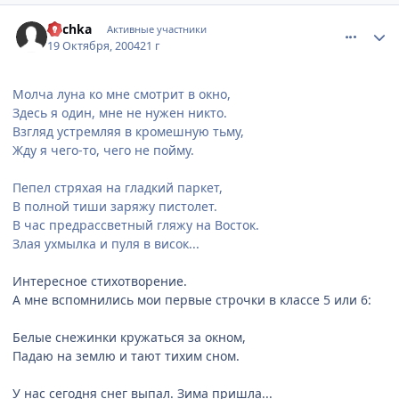
comment_123516
Статистика автора
Luchka
Активные участники
19 Октября, 2004
21 г
Молча луна ко мне смотрит в окно,
Здесь я один, мне не нужен никто.
Взгляд устремляя в кромешную тьму,
Жду я чего-то, чего не пойму.
Пепел стряхая на гладкий паркет,
В полной тиши заряжу пистолет.
В час предрассветный гляжу на Восток.
Злая ухмылка и пуля в висок...
Интересное стихотворение.
А мне вспомнились мои первые строчки в классе 5 или 6:
Белые снежинки кружаться за окном,
Падаю на землю и тают тихим сном.
У нас сегодня снег выпал. Зима пришла...