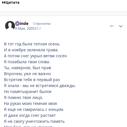
Цитата
comment_321098
Статистика автора
Shinde
Старожилы
9 Мая, 2005
21 г
В тот год была теплая осень
И в ноябре зеленела трава.
А потом снег укрыл ветви сосен
Я позабыла твои слова.
Ты, наверное, был прав
Впрочем, уже не важно
Встретив тебя в первый раз
Я знала - мы не встретимся дважды.
Но памятьхранит былое
Я помню твое лицо.
На руках моих темная хвоя
Я еще не смирилась с концом.
И даже когда снег растает
Я не смогу уничтожить память