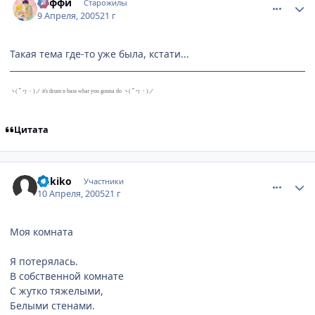
Саффи
Старожилы
9 Апреля, 2005
21 г
Такая тема где-то уже была, кстати...
ヽ( ﾟヮ・)ノ it's drum n bass what you gonna do ヽ( ﾟヮ・)ノ
Цитата
comment_290407
Статистика автора
Yukiko
Участники
10 Апреля, 2005
21 г
Моя комната
Я потерялась.
В собственной комнате
С жутко тяжелыми,
Белыми стенами.