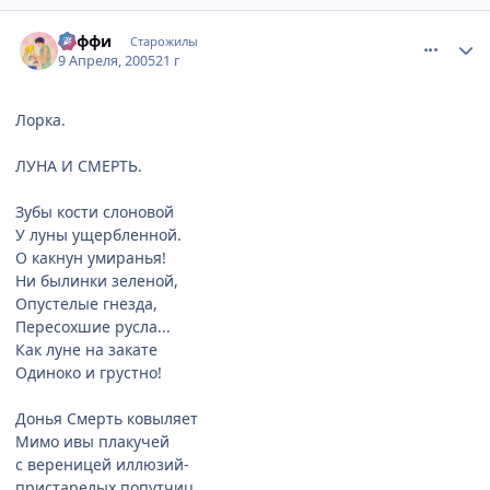
comment_289357
Статистика автора
Саффи
Старожилы
9 Апреля, 2005
21 г
Лорка.
ЛУНА И СМЕРТЬ.
Зубы кости слоновой
У луны ущербленной.
О какнун умиранья!
Ни былинки зеленой,
Опустелые гнезда,
Пересохшие русла...
Как луне на закате
Одиноко и грустно!
Донья Смерть ковыляет
Мимо ивы плакучей
с вереницей иллюзий-
пристарелых попутчиц.