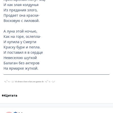
И как злая колдунья
Из предания злого,
Продает она краски-
Восковую с лиловой.
А луна этой ночью,
Как на горе, ослепла-
И купила у Смерти
Краску бури и пепла.
И поставил я в сердце
Невеселою шуткой
Балаган без актеров
На ярмарке жуткой.
ヽ( ﾟヮ・)ノ it's drum n bass what you gonna do ヽ( ﾟヮ・)ノ
Цитата
comment_289387
Статистика автора