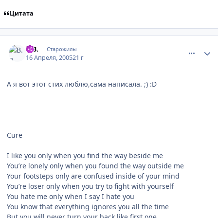
Цитата
comment_296336
Статистика автора
B.B.
Старожилы
16 Апреля, 2005
21 г
А я вот этот стих люблю,сама написала. ;) :D
Cure
I like you only when you find the way beside me
You’re lonely only when you found the way outside me
Your footsteps only are confused inside of your mind
You’re loser only when you try to fight with yourself
You hate me only when I say I hate you
You know that everything ignores you all the time
But you will never turn your back like first one