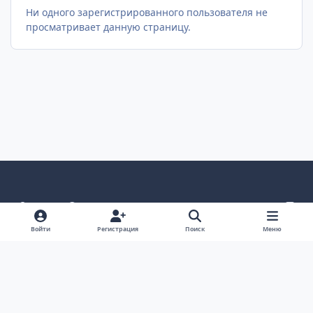
Ни одного зарегистрированного пользователя не
просматривает данную страницу.
Светлый режим
Темный режим
Как в системе
v
k
Язык
Политика конфиденциальности
Войти
Регистрация
Поиск
Меню
Связаться с нами
Cookies
project25
Powered by
Invision Community