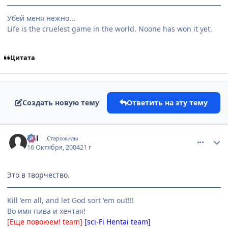
Убей меня нежно...
Life is the cruelest game in the world. Noone has won it yet.
Цитата
Создать новую тему
Ответить на эту тему
comment_121266
Статистика автора
Stil
Старожилы
16 Октября, 2004
21 г
Это в творчество.
Kill 'em all, and let God sort 'em out!!!
Во имя пива и хентая!
[Еще повоюем! team]
[sci-Fi Hentai team]