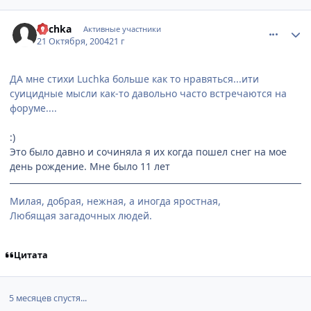
comment_125657
Статистика автора
Luchka
Активные участники
21 Октября, 2004
21 г
ДА мне стихи Luchka больше как то нравяться...ити
суицидные мысли как-то давольно часто встречаются на
форуме....
:)
Это было давно и сочиняла я их когда пошел снег на мое
день рождение. Мне было 11 лет
Милая, добрая, нежная, а иногда яростная,
Любящая загадочных людей.
Цитата
5 месяцев спустя...