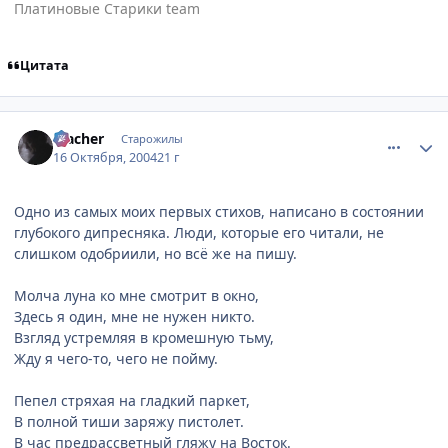
Платиновые Старики team
Цитата
comment_121273
Статистика автора
Placher
Старожилы
16 Октября, 2004
21 г
Одно из самых моих первых стихов, написано в состоянии
глубокого дипресняка. Люди, которые его читали, не
слишком одобриили, но всё же на пишу.
Молча луна ко мне смотрит в окно,
Здесь я один, мне не нужен никто.
Взгляд устремляя в кромешную тьму,
Жду я чего-то, чего не пойму.
Пепел стряхая на гладкий паркет,
В полной тиши заряжу пистолет.
В час предрассветный гляжу на Восток.