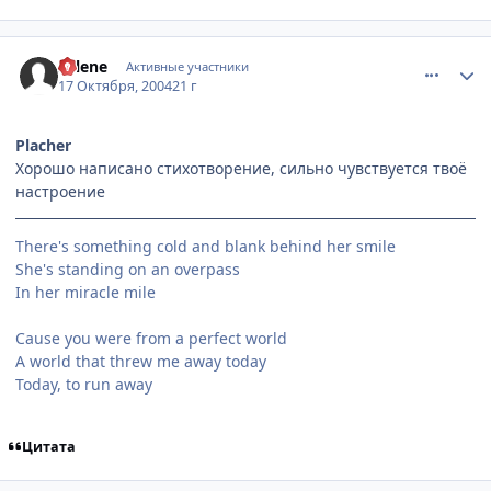
comment_121819
Статистика автора
Selene
Активные участники
17 Октября, 2004
21 г
Placher
Хорошо написано стихотворение, сильно чувствуется твоё
настроение
There's something cold and blank behind her smile
She's standing on an overpass
In her miracle mile
Cause you were from a perfect world
A world that threw me away today
Today, to run away
Цитата