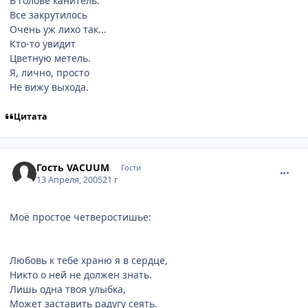
В голове канитель.
Все закрутилось
Очень уж лихо так...
Кто-то увидит
Цветную метель.
Я, лично, просто
Не вижу выхода.
Цитата
comment_293624
Гость VACUUM
Гости
13 Апреля, 2005
21 г
Моё простое четверостишье:
Любовь к тебе храню я в сердце,
Никто о ней не должен знать.
Лишь одна твоя улыбка,
Может заставить радугу сеять.