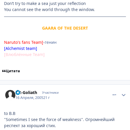
Don’t try to make a sea just your reflection
You cannot see the world through the window.
GAARA OF THE DESERT
Naruto's fans Team]
-генин
[Alchemist team]
[Влюблённые Team]
Цитата
comment_296706
Статистика автора
UR-Goliath
Участники
16 Апреля, 2005
21 г
to B.B
"Sometimes I see the force of weakness". Огромнейший
респект за хороший стих.