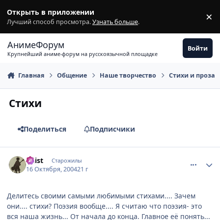
Перейти к содержимому
Открыть в приложении
×
З
Лучший способ просмотра.
Узнать больше
.
АнимеФорум
Войти
Крупнейший аниме-форум на русскоязычной площадке
Главная
Общение
Наше творчество
Стихи и проза
Стихи
Поделиться
Подписчики
comment_121263
Статистика автора
Chist
Старожилы
16 Октября, 2004
21 г
Делитесь своими самыми любимыми стихами.... Зачем
они.... стихи? Поэзия вообще.... Я считаю что поэзия- это
вся наша жизнь... От начала до конца. Главное её понять...