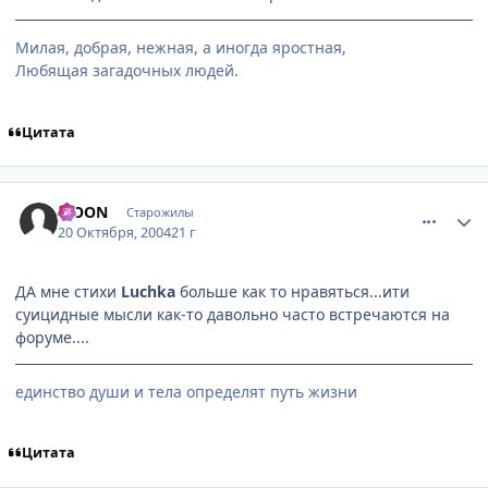
Милая, добрая, нежная, а иногда яростная,
Любящая загадочных людей.
Цитата
comment_124261
Статистика автора
MOON
Старожилы
20 Октября, 2004
21 г
ДА мне стихи
Luchka
больше как то нравяться...ити
суицидные мысли как-то давольно часто встречаются на
форуме....
единство души и тела определят путь жизни
Цитата