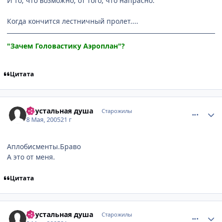
И то, что возможно, от того, что напрасно.
Когда кончится лестничный пролет....
"Зачем Головастику Аэроплан"?
Цитата
comment_320203
Статистика автора
Хрустальная душа
Старожилы
8 Мая, 2005
21 г
Аплобисменты.Браво
А это от меня.
Цитата
comment_321041
Статистика автора
Хрустальная душа
Старожилы