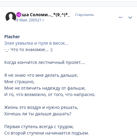
comment_320125
Статистика автора
Эйша Соломи..._*(9_^)*_
Старожилы
8 Мая, 2005
21 г
Placher
Злая ухмылка и пуля в висок...
-_- Что то знакомое... :)
Когда кончится лестничный пролет....
Я не знаю что мне делать дальше,
Мне страшно,
Мне не отличить надежду от фальши,
И то, что возможно, от того, что напрасно.
Жизнь это воздух и нужно решать,
Хочешь ли ты дальше дышать?
Первая ступень всегда с трудом,
Со второй ступени начинается подъем.