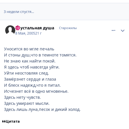
3 недели спустя...
comment_319995
Статистика автора
Хрустальная душа
Старожилы
8 Мая, 2005
21 г
Уносится во мгле печаль
И стоны душ,что в темноте томятся.
Не знаю как найти покой.
Я здесь чтоб навсегда уйти.
Уйти неостовляя след.
Замёрзнет сердце и глаза
И блеск надежд,что я питал.
Исчезнет всё в одно мгновенье.
Здесь нету чувств.
Здесь умирают мысли.
Здесь лишь луна,песок и дикий холод.
Цитата