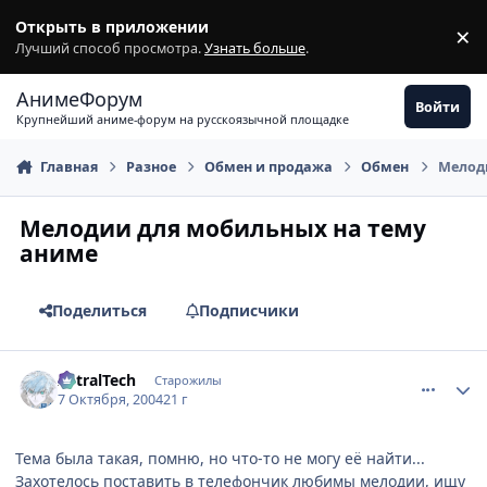
Перейти к содержимому
Открыть в приложении
×
З
Лучший способ просмотра.
Узнать больше
.
АнимеФорум
Войти
Крупнейший аниме-форум на русскоязычной площадке
Главная
Разное
Обмен и продажа
Обмен
Мелод
Мелодии для мобильных на тему
аниме
Поделиться
Подписчики
comment_115199
Статистика автора
AstralTech
Старожилы
7 Октября, 2004
21 г
Тема была такая, помню, но что-то не могу её найти...
Захотелось поставить в телефончик любимы мелодии, ищу