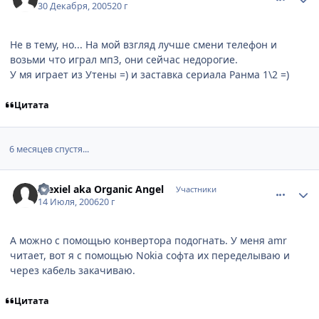
30 Декабря, 2005
20 г
Не в тему, но... На мой взгляд лучше смени телефон и
возьми что играл мп3, они сейчас недорогие.
У мя играет из Утены =) и заставка сериала Ранма 1\2 =)
Цитата
6 месяцев спустя...
comment_1288050
Статистика автора
Alexiel aka Organic Angel
Участники
14 Июля, 2006
20 г
А можно с помощью конвертора подогнать. У меня amr
читает, вот я с помощью Nokia софта их переделываю и
через кабель закачиваю.
Цитата