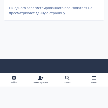
Ни одного зарегистрированного пользователя не
просматривает данную страницу.
Светлый режим
Темный режим
Как в системе
v
k
Язык
Политика конфиденциальности
Войти
Регистрация
Поиск
Меню
Связаться с нами
Cookies
project25
Powered by
Invision Community