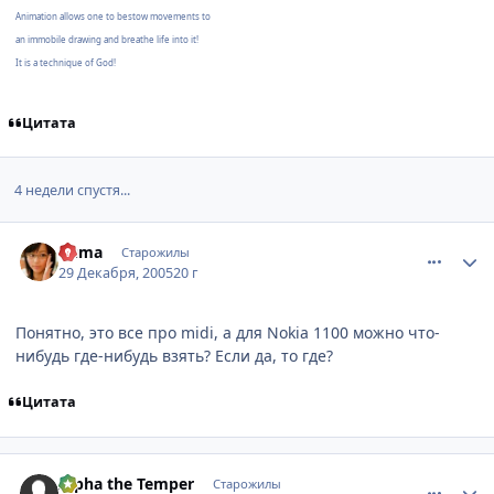
Animation allows one to bestow movements to
an immobile drawing and breathe life into it!
It is a technique of God!
Цитата
4 недели спустя...
comment_736125
Статистика автора
Puma
Старожилы
29 Декабря, 2005
20 г
Понятно, это все про midi, а для Nokia 1100 можно что-
нибудь где-нибудь взять? Если да, то где?
Цитата
comment_737181
Статистика автора
Alpha the Temper
Старожилы