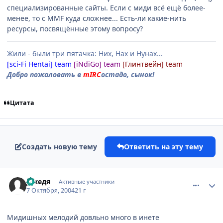
специализированные сайты. Если с миди всё ещё более-
менее, то с MMF куда сложнее... Есть-ли какие-нить
ресурсы, посвящённые этому вопросу?
Жили - были три пятачка: Них, Нах и Нунах...
[sci-Fi Hentai] team
[iNdiGo] team
[Глинтвейн] team
Добро пожаловать в
mIRC
остадо, сынок!
Цитата
Создать новую тему
Ответить на эту тему
comment_115222
Статистика автора
Джедя
Активные участники
7 Октября, 2004
21 г
Мидишных мелодий довльно много в инете