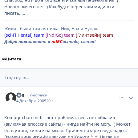
Спасибо, но я до этого все эти ссылки перелопатил :)
Нового ничего нет :) Как будто перестали мидишки
писать.....
Жили - были три пятачка: Них, Нах и Нунах...
[sci-Fi Hentai] team
[iNdiGo] team
[Глинтвейн] team
Добро пожаловать в
mIRC
остадо, сынок!
Цитата
1 год спустя...
comment_672465
Статистика автора
Ken
Участники
4 Декабря, 2005
20 г
Komugi-chan midi - вот проблема, весь нет облазил
(вклюячая епосские сайты) - нигде найти не могу. :( Может
есть у кого, киньте на мыло. Причем позарез ведь надо...
Взамен кину игру фановскую по Комуги ^_^. Нигде не