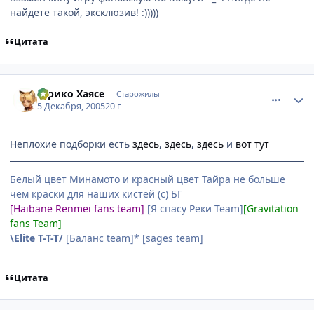
найдете такой, эксклюзив! :)))))
Цитата
comment_673315
Статистика автора
Юрико Хаясе
Старожилы
5 Декабря, 2005
20 г
Неплохие подборки есть
здесь
,
здесь
,
здесь
и
вот тут
Белый цвет Минамото и красный цвет Тайра не больше
чем краски для наших кистей (с) БГ
[Haibane Renmei fans team]
[Я спасу Реки Team]
[Gravitation
fans Team]
\Elite T-T-T/
[Баланс team]* [sages team]
Цитата