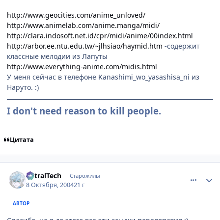
http://www.geocities.com/anime_unloved/
http://www.animelab.com/anime.manga/midi/
http://clara.indosoft.net.id/cpr/midi/anime/00index.html
http://arbor.ee.ntu.edu.tw/~jlhsiao/haymid.htm
-содержит
классные мелодии из Лапуты
http://www.everything-anime.com/midis.html
У меня сейчас в телефоне Kanashimi_wo_yasashisa_ni из
Наруто. :)
I don't need reason to kill people.
Цитата
comment_116267
Статистика автора
AstralTech
Старожилы
8 Октября, 2004
21 г
АВТОР