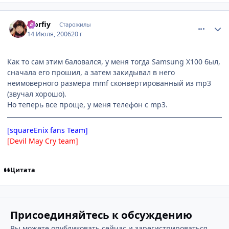
comment_1288394
Статистика автора
Morfiy
Старожилы
14 Июля, 2006
20 г
Как то сам этим баловался, у меня тогда Samsung X100 был,
сначала его прошил, а затем закидывал в него
неимоверного размера mmf сконвертированный из mp3
(звучал хорошо).
Но теперь все проще, у меня телефон с mp3.
[squareEnix fans Team]
[Devil May Cry team]
Цитата
Присоединяйтесь к обсуждению
Вы можете опубликовать сейчас и зарегистрироваться