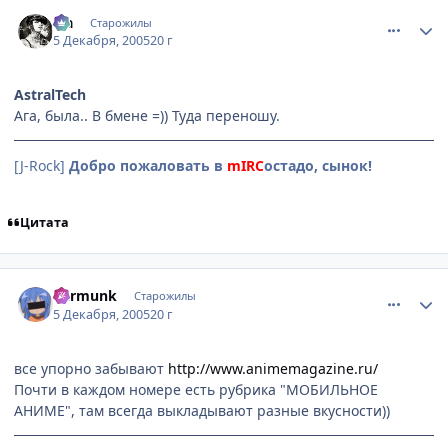
comment_675199
Статистика автора
Lia
Старожилы
5 Декабря, 2005
20 г
AstralTech
Ага, была.. В бмене =)) Туда переношу.
[J-Rock]
Добро пожаловать в
mIRC
остадо, сынок!
Цитата
comment_675362
Статистика автора
Barmunk
Старожилы
5 Декабря, 2005
20 г
все упорно забывают
http://www.animemagazine.ru/
Почти в каждом номере есть рубрика "МОБИЛЬНОЕ
АНИМЕ", там всегда выкладывают разные вкусности))