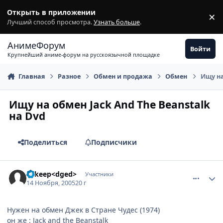
Перейти к содержимому
Открыть в приложении
×
З
Лучший способ просмотра.
Узнать больше
.
АнимеФорум
Войти
Крупнейший аниме-форум на русскоязычной площадке
Главная
Разное
Обмен и продажа
Обмен
Ищу на
Ищу на обмен Jack And The Beanstalk
на Dvd
Поделиться
Подписчики
comment_615580
Статистика автора
ai keep<dged>
Участники
14 Ноября, 2005
20 г
Нужен на обмен Джек в Стране Чудес (1974)
он же : Jack and the Beanstalk