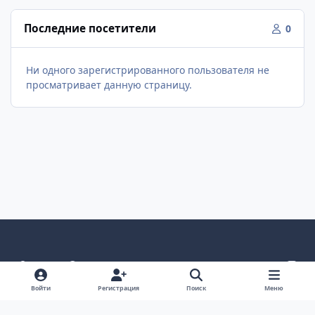
Последние посетители
0
Ни одного зарегистрированного пользователя не
просматривает данную страницу.
Светлый режим
Темный режим
Как в системе
v
k
Язык
Политика конфиденциальности
Войти
Регистрация
Поиск
Меню
Связаться с нами
Cookies