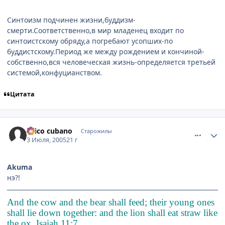
Синтоизм подчинен жизни,буддизм-
смерти.Соответственно,в мир младенец входит по
синтоистскому обряду,а погребают усопших-по
буддистскому.Период же между рождением и кончиной-
собственно,вся человеческая жизнь-определяется третьей
системой,конфуцианством.
Цитата
comment_381829
Статистика автора
chico cubano
Старожилы
3 Июля, 2005
21 г
Akuma
нэ?!
And the cow and the bear shall feed; their young ones
shall lie down together: and the lion shall eat straw like
the ox. Isaiah 11:7