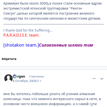
Армии(их было около 3000),а позже стали основным ядром
экстремистской японской группировки "Рингэн
Сиагун",целью которой является построение великого
государства по сингонским канонам и маоистским догмам.
I thank God for the Suffering...
P.A.R.A.D.I.S.E. team.
[shotakon team.]
Силиконовые шлюхи тим
Цитата
comment_115902
Статистика автора
Norgen
Старожилы
8 Октября, 2004
21 г
мне бы хотелось побольше узнать об учении алмазная
колесница. пока что немного интересного нарыл в нете, в
основном чисто внешнюю информацию. а о самой сути