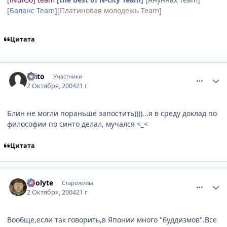
[Баланс Team]
[Платиновая молодежь Team]
Цитата
comment_112213
Статистика автора
Saito
Участники
2 Октября, 2004
21 г
Блин не могли пораньше запостить))))...я в среду доклад по
философии по синто делал, мучался <_<
Цитата
comment_112251
Статистика автора
Acolyte
Старожилы
2 Октября, 2004
21 г
Вообще,если так говорить,в Японии много "буддизмов".Все