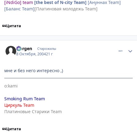
[iNdiGo] team
[the best of N-city Team]
[Ануннах Team]
[Баланс Team]
[Платиновая молодежь Team]
Цитата
comment_115997
Статистика автора
Norgen
Старожилы
8 Октября, 2004
21 г
мне и без него интересно ,)
o:kami
Smoking Rum Team
Циркуль Team
Платиновые Старики Team
Цитата