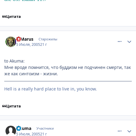
Цитата
comment_383417
Статистика автора
DjMarus
Старожилы
5 Июля, 2005
21 г
to Akuma:
Мне вроде помнится, что буддизм не подчинен смерти, так
же как синтоизм - жизни.
Hell is a really hard place to live in, you know.
Цитата
comment_383837
Статистика автора
Akuma
Участники
5 Июля, 2005
21 г