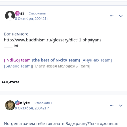
comment_116065
Статистика автора
Onsi
Старожилы
8 Октября, 2004
21 г
Вот немного.
http://www.buddhism.ru/glossary/dict12.php#yanz
_____.txt
[iNdiGo] team
[the best of N-city Team]
[Ануннах Team]
[Баланс Team]
[Платиновая молодежь Team]
Цитата
comment_116586
Статистика автора
Acolyte
Старожилы
9 Октября, 2004
21 г
Norgen а зачем тебе так знать Ваджраяну?Ты что,хочешь