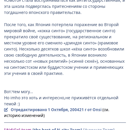
«Омото» стала восприниматься как антигосударственная, и
эта школа подверглась притеснениям со стороны
тогдашнего японского правительства.
После того, как Япония потерпела поражение во Второй
мировой войне, «кокка синто» (государственное синто)
прекратило своё существование, на региональном и
местном уровне его сменило «дзиндзя синто» (храмовое
синто). Несколько десятков школ «кёха синто» возобновили
свою свободную деятельность, в Японии возникло
несколько сот «новых религий» («синкё сюкё»), основанных
на синтоистском или буддистском учении и применяющих
эти учения в своей практике.
Вот.Чем могу...
Но imho это хоть и интересно,не приживётся отдельной
темой :)
Отредактировано
1 Октября, 2004
21 г
от Onsi
(см.
историю изменений)
[iNdiGo] team
[the best of N-city Team]
[Ануннах Team]