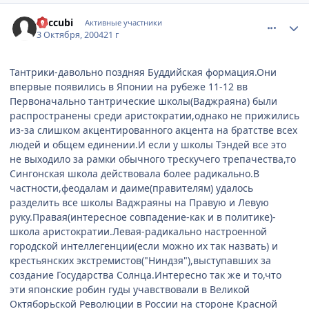
comment_112997
Статистика автора
Succubi
Активные участники
3 Октября, 2004
21 г
Тантрики-давольно поздняя Буддийская формация.Они
впервые появились в Японии на рубеже 11-12 вв
Первоначально тантрические школы(Ваджраяна) были
распространены среди аристократии,однако не прижились
из-за слишком акцентированного акцента на братстве всех
людей и общем единении.И если у школы Тэндей все это
не выходило за рамки обычного трескучего трепачества,то
Сингонская школа действовала более радикально.В
частности,феодалам и даиме(правителям) удалось
разделить все школы Ваджраяны на Правую и Левую
руку.Правая(интересное совпадение-как и в политике)-
школа аристократии.Левая-радикально настроенной
городской интеллегенции(если можно их так назвать) и
крестьянских экстремистов("Ниндзя"),выступавших за
создание Государства Солнца.Интересно так же и то,что
эти японские робин гуды учавствовали в Великой
Октяборьской Революции в России на стороне Красной