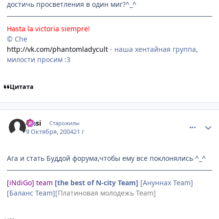
достичь просветления в один миг?^_^
Hasta la victoria siempre!
© Che
http://vk.com/phantomladycult
- наша хентайная группа,
милости просим :3
Цитата
comment_116604
Статистика автора
Onsi
Старожилы
9 Октября, 2004
21 г
Ага и стать Буддой форума,чтобы ему все поклонялись ^_^
[iNdiGo] team
[the best of N-city Team]
[Ануннах Team]
[Баланс Team]
[Платиновая молодежь Team]