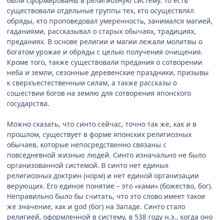
были сформированы в религиозную систему. То есть
существовали отдельные группы тех, кто осуществлял
обряды, кто проповедовал умеренность, занимался магией,
гаданиями, рассказывал о старых обычаях, традициях,
преданиях. В основе религии и магии лежали молитвы о
богатом урожае и обряды с целью получения очищения.
Кроме того, также существовали предания о сотворении
неба и земли, сезонные деревенские праздники, призывы
к сверхъестественным силам, а также рассказы о
сошествии богов на землю для сотворения японского
государства.
Можно сказать, что синто сейчас, точно так же, как и в
прошлом, существует в форме японских религиозных
обычаев, которые непосредственно связаны с
повседневной жизнью людей. Синто изначально не было
организованной системой. В синто нет единых
религиозных доктрин (норм) и нет единой организации
верующих. Его единое понятие – это «ками» (божество, бог).
Неправильно было бы считать, что это слово имеет такое
же значение, как и god (бог) на Западе. Синто стало
религией, оформленной в систему, в 538 году н.э., когда оно