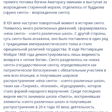
прямого потомка богини Аматэрасу омиками и выступая за
возрождение старинной морали, отделилось от буддизма
(«фукко синто» - возрожденное синто).
В XIX веке наступил поворотный момент в истории синто.
Появилось много религиозных движений, сформировалось
«кёха синто» - «синто различных школ». С другой стороны,
суть синто была искажена, оно было поставлено в один ряд
с традициями империалистического толка и стало
официальной религией государства. В ходе Реставрации
Мэйдзи 1868 года демонстрировалась лишь видимость
возврата к «эпохе богов». Синто разделилось на «кокка
синто» (государственное синто), определявшееся как
патриотическое богослужение с обязательным участием в
нем всех японцев, и получившее широкое
распространение «кёха синто» - «синто различных школ»,
таких как «Тэнрикё», «Конкокё», «Куродзумикё», которое
стало формой народного вероучения. Среди последних
видное место занимала школа «Омото», воспринявшая
элементы «синто различных школ» и получившая
распространение в 20-е годы XX века; деятельность