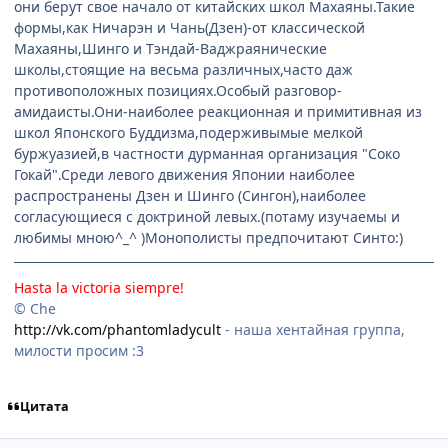
они берут свое начало от китайских школ Махаяны.Такие
формы,как Ничарэн и Чань(Дзен)-от классической
Махаяны,Шинго и Тэндай-Ваджраянические
школы,стоящие на весьма различных,часто даж
противоположных позициях.Особый разговор-
амидаисты.Они-наиболее реакционная и примитивная из
школ Японского Буддизма,подерживымые мелкой
буржуазией,в частности дурманная организация "Соко
Гокай".Среди левого движения Японии наиболее
распространены Дзен и Шинго (Сингон),наиболее
согласующиеся с доктриной левых.(потаму изучаемы и
любимы мною^_^ )Монополисты предпочитают Синто:)
Hasta la victoria siempre!
© Che
http://vk.com/phantomladycult
- наша хентайная группа,
милости просим :3
Цитата