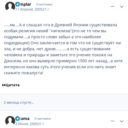
Templar
Участники
11 Апреля, 2005
21 г
.....хм....А я слышал что в Древней Японии существовала
особая религия-некий "нигилизм"(это не то чем вы
подумали....а просто слово забыл а это наиболее
подходящее) Оно заключается в том что не существует ни
зла, и не добра, нет духов..........а есть существование
человека и природы и заметьте это учение похоже на
Даосизм..но оно вымерло примерно 1500 лет назад...а хотя
интересно какова суть этого учения если кто нить знает
скажите пожалуста!
Цитата
2 месяца спустя...
comment_381772
Статистика автора
Akuma
Участники
3 Июля, 2005
21 г