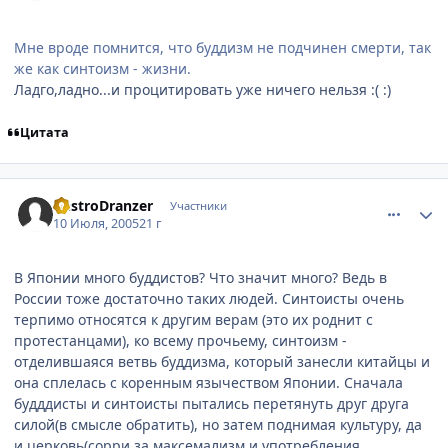
Мне вроде помнится, что буддизм не подчинен смерти, так
же как синтоизм - жизни.
Ладго,ладно...и процитировать уже ничего нельзя :( :)
Цитата
comment_388303
Статистика автора
DestroDranzer
Участники
10 Июля, 2005
21 г
В Японии много буддистов? Что значит много? Ведь в
России тоже достаточно таких людей. Синтоисты очень
терпимо относятся к другим верам (это их роднит с
протестанцами), ко всему прочьему, синтоизм -
отделившаяся ветвь буддизма, который занесли китайцы и
она сплелась с коренным язычеством Японии. Сначала
будддисты и синтоисты пытались перетянуть друг друга
силой(в смысле обратить), но затем поднимая культуру, да
и церковь(сорри за максемализм и употребления