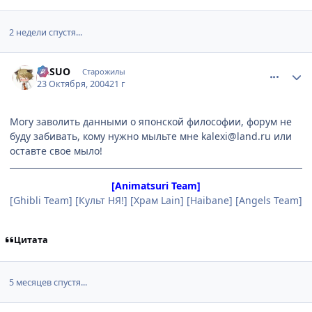
2 недели спустя...
comment_128559
Статистика автора
YASUO
Старожилы
23 Октября, 2004
21 г
Могу заволить данными о японской философии, форум не
буду забивать, кому нужно мыльте мне kalexi@land.ru или
оставте свое мыло!
[Animatsuri Team]
[Ghibli Team] [Культ НЯ!] [Храм Lain] [Haibane] [Angels Team]
Цитата
5 месяцев спустя...
comment_291854
Статистика автора