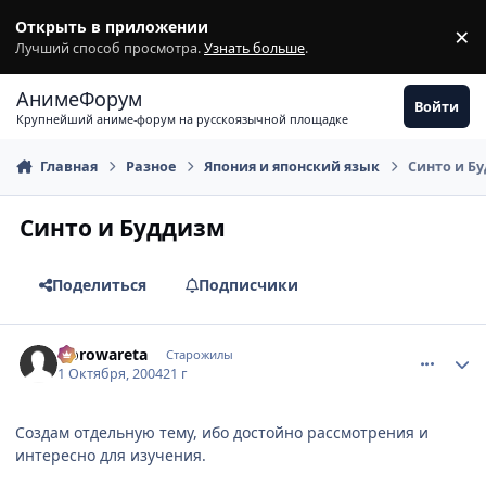
Перейти к содержимому
Открыть в приложении
×
З
Лучший способ просмотра.
Узнать больше
.
АнимеФорум
Войти
Крупнейший аниме-форум на русскоязычной площадке
Главная
Разное
Япония и японский язык
Синто и Б
Синто и Буддизм
Поделиться
Подписчики
comment_111552
Статистика автора
Norowareta
Старожилы
1 Октября, 2004
21 г
Создам отдельную тему, ибо достойно рассмотрения и
интересно для изучения.