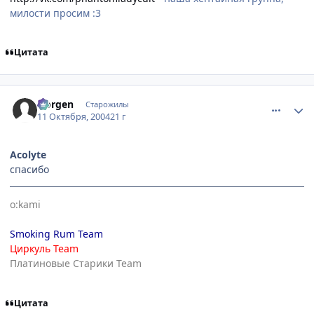
милости просим :3
Цитата
comment_117933
Статистика автора
Norgen
Старожилы
11 Октября, 2004
21 г
Acolyte
спасибо
o:kami
Smoking Rum Team
Циркуль Team
Платиновые Старики Team
Цитата