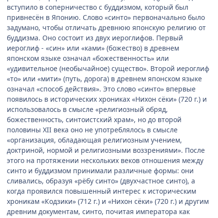
вступило в соперничество с буддизмом, который был
привнесён в Японию. Слово «синто» первоначально было
задумано, чтобы отличать древнюю японскую религию от
буддизма. Оно состоит из двух иероглифов. Первый
иероглиф - «син» или «ками» (божество) в древнем
японском языке означал «божественность» или
«удивительное (необычайное) существо». Второй иероглиф
«то» или «мити» (путь, дорога) в древнем японском языке
означал «способ действия». Это слово «синто» впервые
появилось в исторических хрониках «Нихон сёки» (720 г.) и
использовалось в смысле «религиозный обряд,
божественность, синтоистский храм», но до второй
половины XII века оно не употреблялось в смысле
«организация, обладающая религиозным учением,
доктриной, нормой и религиозными воззрениями». После
этого на протяжении нескольких веков отношения между
синто и буддизмом принимали различные формы: они
сливались, образуя «рёбу синто» (двухчастное синто), а
когда проявился повышенный интерес к историческим
хроникам «Кодзики» (712 г.) и «Нихон сёки» (720 г.) и другим
древним документам, синто, почитая императора как