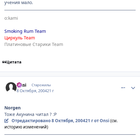
учения мало.
o:kami
Smoking Rum Team
Циркуль Team
Платиновые Старики Team
Цитата
comment_115992
Статистика автора
Onsi
Старожилы
8 Октября, 2004
21 г
Norgen
Тоже Акунина читал ? :P
Отредактировано
8 Октября, 2004
21 г
от Onsi
(см.
историю изменений)