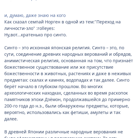
и, думаю, даже знаю на кого
Как сказал семпай Норген в одной из тем:"Переход на
личности-зло" :rolleyes:
Ну,вот...кратенько про синто.
Синто – это исконная японская религия. Синто – это, по
сути, соединение древних народных верований и обрядов,
анимистическая религия, основанная на том, что признаёт
божественное существование или же присутствие
божественности в животных, растениях и даже в неживых
предметах: скалах и камнях, водопадах и так далее. Синто
берёт начало в глубоком прошлом. Во многих
археологических находках, сделанных во время раскопок
памятников эпохи Дзёмон, продолжавшейся до примерно
200-го года до н.э., были обнаружены предметы, которые,
вероятно, использовались как фетиши, амулеты и так
далее.
В древней Японии различные народные верования не