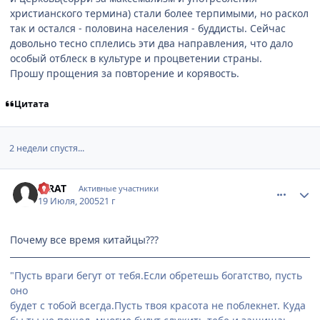
христианского термина) стали более терпимыми, но раскол
так и остался - половина населения - буддисты. Сейчас
довольно тесно сплелись эти два направления, что дало
особый отблеск в культуре и процветении страны.
Прошу прощения за повторение и корявость.
Цитата
2 недели спустя...
comment_396417
Статистика автора
PIRAT
Активные участники
19 Июля, 2005
21 г
Почему все время китайцы???
"Пусть враги бегут от тебя.Если обретешь богатство, пусть
оно
будет с тобой всегда.Пусть твоя красота не поблекнет. Куда