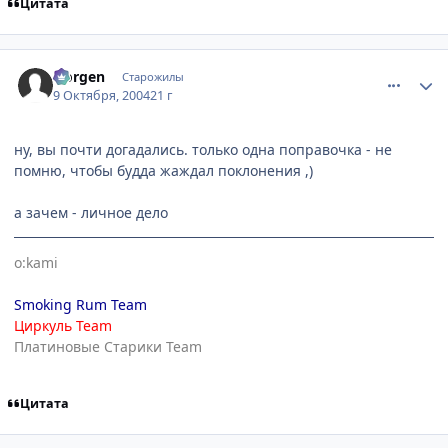
Цитата
comment_116637
Статистика автора
Norgen
Старожилы
9 Октября, 2004
21 г
ну, вы почти догадались. только одна поправочка - не
помню, чтобы будда жаждал поклонения ,)
а зачем - личное дело
o:kami
Smoking Rum Team
Циркуль Team
Платиновые Старики Team
Цитата