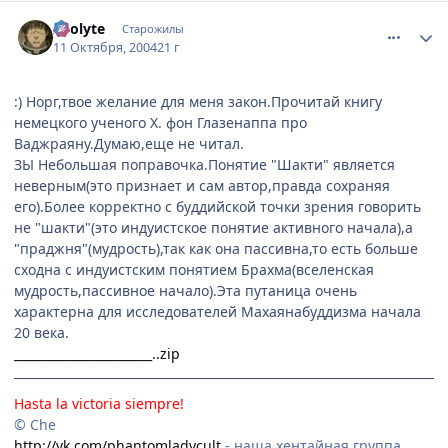
comment_117931
Статистика автора
Acolyte
Старожилы
11 Октября, 2004
21 г
:) Норг,твое желание для меня закон.Прочитай книгу
немецкого ученого X. фон Глазенаппа про
Ваджраяну.Думаю,еще не читал.
ЗЫ Небольшая поправочка.Понятие "Шакти" является
неверным(это признает и сам автор,правда сохраняя
его).Более корректно с буддийской точки зрения говорить
не "шакти"(это индуистское понятие активного начала),а
"праджня"(мудрость),так как она пассивна,то есть больше
сходна с индуистским понятием Брахма(вселенская
мудрость,пассивное начало).Эта путаница очень
характерна для исследователей Махаянабуддизма начала
20 века.
_______________________..zip
Hasta la victoria siempre!
© Che
http://vk.com/phantomladycult
- наша хентайная группа,