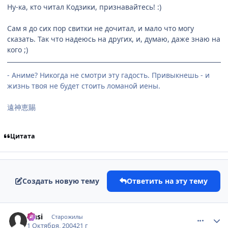
Ну-ка, кто читал Кодзики, признавайтесь! :)
Сам я до сих пор свитки не дочитал, и мало что могу
сказать. Так что надеюсь на других, и, думаю, даже знаю на
кого ;)
- Аниме? Никогда не смотри эту гадость. Привыкнешь - и
жизнь твоя не будет стоить ломаной иены.
遠神恵賜
Цитата
Создать новую тему
Ответить на эту тему
comment_111615
Статистика автора
Onsi
Старожилы
1 Октября, 2004
21 г