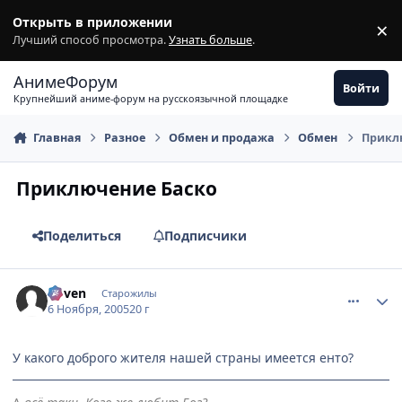
Перейти к содержимому
Открыть в приложении
×
З
Лучший способ просмотра.
Узнать больше
.
АнимеФорум
Войти
Крупнейший аниме-форум на русскоязычной площадке
Главная
Разное
Обмен и продажа
Обмен
Прикл
Приключение Баско
Поделиться
Подписчики
comment_593802
Статистика автора
Coven
Старожилы
6 Ноября, 2005
20 г
У какого доброго жителя нашей страны имеется енто?