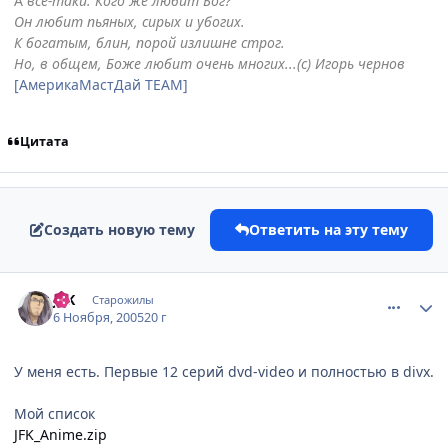
А
всё-таки. Кого же любит Бог?
Он любит пьяных, сирых и убогих.
К богатым, блин, порой излишне строг.
Но, в общем, Боже любит очень многих...(с) Игорь чернов
[АмерикаМастДай TEAM]
Цитата
Создать новую тему
Ответить на эту тему
comment_594152
Статистика автора
JFK
Старожилы
6 Ноября, 2005
20 г
У меня есть. Первые 12 серий dvd-video и полностью в divx.
Мой список
JFK_Anime.zip