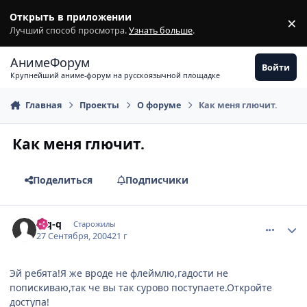
Перейти к содержимому
Открыть в приложении
×
З
Лучший способ просмотра.
Узнать больше
.
АнимеФорум
Войти
Крупнейший аниме-форум на русскоязычной площадке
Главная
Проекты
О форуме
Как меня глючит.
Как меня глючит.
Поделиться
Подписчики
comment_108905
Статистика автора
q-q-q
Старожилы
27 Сентября, 2004
21 г
Эй ребята!Я же вроде не флеймлю,гадости не
попискиваю,так че вы так сурово поступаете.Откройте
доступа!