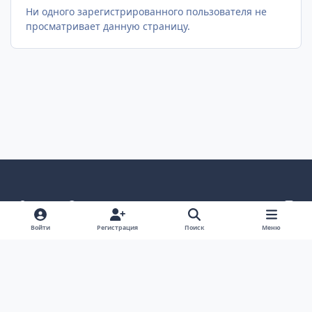
Ни одного зарегистрированного пользователя не
просматривает данную страницу.
Светлый режим
Темный режим
Как в системе
v
k
Язык
Политика конфиденциальности
Войти
Регистрация
Поиск
Меню
Связаться с нами
Cookies
project25
Powered by
Invision Community