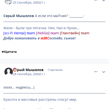
25 Сентября, 2004
21 г
Серый Мышелов
А если это маЛчик? -_________-
Жили - были три пятачка: Них, Нах и Нунах...
[sci-Fi Hentai] team
[iNdiGo] team
[Глинтвейн] team
Добро пожаловать в
mIRC
остадо, сынок!
Цитата
comment_108015
Статистика автора
Серый Мышелов
Старожилы
26 Сентября, 2004
21 г
эээээ... надеюсь...)
Красота и массовые расстрелы спасут мир.