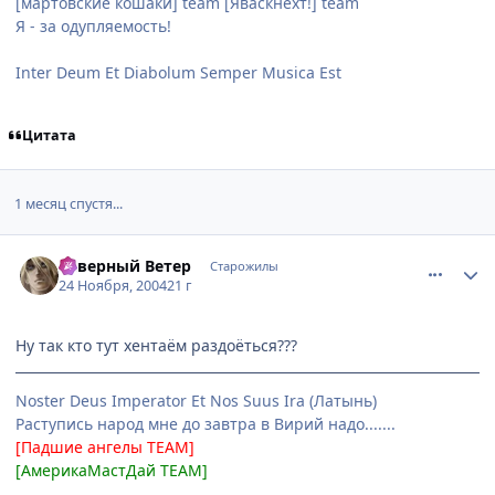
[мартовские кошаки] team [Яваскнехт!] team
Я - за одупляемость!
Inter Deum Et Diabolum Semper Musica Est
Цитата
1 месяц спустя...
comment_166408
Статистика автора
Северный Ветер
Старожилы
24 Ноября, 2004
21 г
Ну так кто тут хентаём раздоёться???
Noster Deus Imperator Et Nos Suus Ira (Латынь)
Раступись народ мне до завтра в Вирий надо.......
[Падшие ангелы ТЕАМ]
[АмерикаМастДай TEAM]