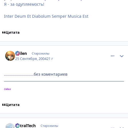
Я - за одупляемость!
Inter Deum Et Diabolum Semper Musica Est
Цитата
comment_107424
Статистика автора
Sailen
Старожилы
25 Сентября, 2004
21 г
..........................без коментариев
Сейка
Цитата
comment_107435
Статистика автора
AstralTech
Старожилы