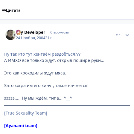
Цитата
comment_166411
Статистика автора
Psy Developer
Старожилы
24 Ноября, 2004
21 г
Ну так кто тут хентаём раздоёться???
А ИМХО все только ждут, открыв пошире руки...
Это как крокодилы ждут мяса.
Зато когда им его кинут, такое начнется!
эээээ..... Ну мы ждём, типа... ^__^
[True Sexuality Team]
[Ayanami team]