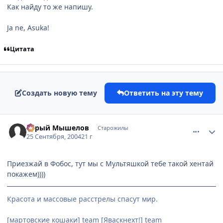
Как найду то же напишу.
Ja ne, Asuka!
Цитата
Создать новую тему
Ответить на эту тему
comment_107414
Статистика автора
Серый Мышелов
Старожилы
25 Сентября, 2004
21 г
Приезжай в Фобос, тут мы с Мультяшкой тебе такой хентай
покажем))))
Красота и массовые расстрелы спасут мир.
[мартовские кошаки] team [Яваскнехт!] team