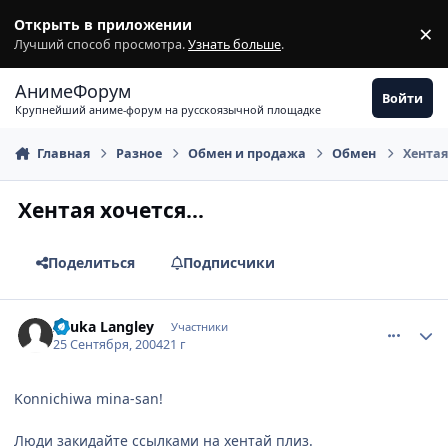
Перейти к содержимому
Открыть в приложении
×
З
Лучший способ просмотра.
Узнать больше
.
АнимеФорум
Войти
Крупнейший аниме-форум на русскоязычной площадке
Главная
Разное
Обмен и продажа
Обмен
Хентая 
Хентая хочется...
Поделиться
Подписчики
comment_107394
Статистика автора
Asuka Langley
Участники
25 Сентября, 2004
21 г
Konnichiwa mina-san!
Люди закидайте ссылками на хентай плиз.