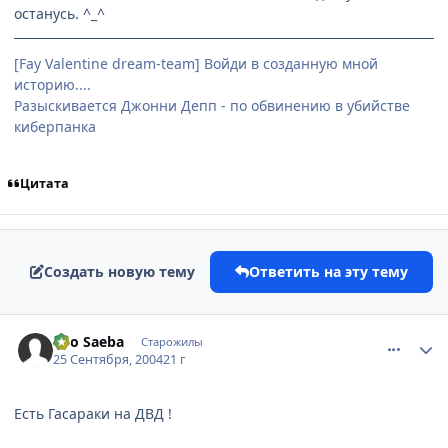
останусь. ^_^
[Fay Valentine dream-team] Войди в созданную мной
историю....
Разыскивается Джонни Депп - по обвинению в убийстве
киберпанка
Цитата
Создать новую тему
Ответить на эту тему
comment_107312
Статистика автора
Ryo Saeba
Старожилы
25 Сентября, 2004
21 г
Есть Гасараки на ДВД !