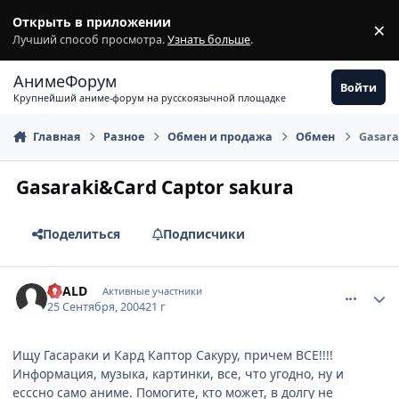
Перейти к содержимому
Открыть в приложении
×
З
Лучший способ просмотра.
Узнать больше
.
АнимеФорум
Войти
Крупнейший аниме-форум на русскоязычной площадке
Главная
Разное
Обмен и продажа
Обмен
Gasara
Gasaraki&Card Captor sakura
Поделиться
Подписчики
comment_107228
Статистика автора
SCALD
Активные участники
25 Сентября, 2004
21 г
Ищу Гасараки и Кард Каптор Сакуру, причем ВСЕ!!!!
Информация, музыка, картинки, все, что угодно, ну и
есссно само аниме. Помогите, кто может, в долгу не