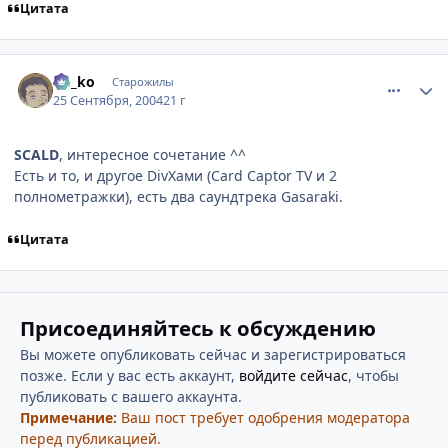
Цитата
comment_107321
Статистика автора
Ge_ko
Старожилы
25 Сентября, 2004
21 г
SCALD
, интересное сочетание ^^
Есть и то, и другое DivXами (Card Captor TV и 2
полнометражки), есть два саундтрека Gasaraki.
Цитата
Присоединяйтесь к обсуждению
Вы можете опубликовать сейчас и зарегистрироваться
позже. Если у вас есть аккаунт,
войдите сейчас
, чтобы
публиковать с вашего аккаунта.
Примечание:
Ваш пост требует одобрения модератора
перед публикацией.