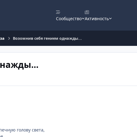
Сообщество
Активность
оза
Возомнив себя гением однажды...
нажды...
ечную голову света,
ее