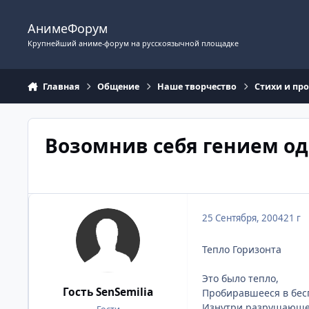
Перейти к содержимому
АнимеФорум
Крупнейший аниме-форум на русскоязычной площадке
Главная
Общение
Наше творчество
Стихи и пр
Возомнив себя гением од
25 Сентября, 2004
21 г
Тепло Горизонта
Это было тепло,
Гость SenSemilia
Пробиравшееся в бесп
Изнутри разрушающ