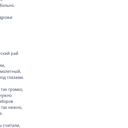
больно.
 дрожи
еский рай
ии,
имолетный,
под глазами.
так громко,
енужно
заборов
 так нежно,
е.
ы считали,