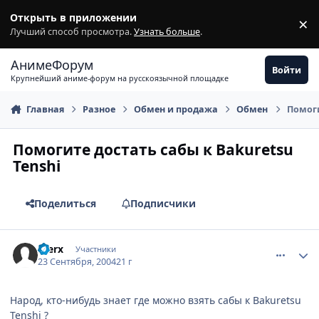
Перейти к содержимому
Открыть в приложении
×
З
Лучший способ просмотра.
Узнать больше
.
АнимеФорум
Войти
Крупнейший аниме-форум на русскоязычной площадке
Главная
Разное
Обмен и продажа
Обмен
Помоги
Помогите достать сабы к Bakuretsu
Tenshi
Поделиться
Подписчики
comment_106113
Статистика автора
Sterx
Участники
23 Сентября, 2004
21 г
Народ, кто-нибудь знает где можно взять сабы к Bakuretsu
Tenshi ?