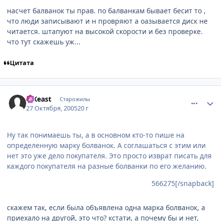
насчет балванок ты прав. по балванкам бывает бесит то ,
что люди записывают и н провряют а оазывается диск не
читается. штапуют на высокой скорости и без проверке.
что тут скажешь уж...
Цитата
comment_566543
Статистика автора
TrKeast
Старожилы
27 Октября, 2005
20 г
Ну так понимаешь ты, а в основном кто-то пише на
определенную марку болванок. А соглашаться с этим или
нет это уже дело покупателя. Это просто изврат писать для
каждого покупателя на разные болванки по его желанию.
566275[/snapback]
скажем так, если была объявлена одна марка болванок, а
приехало на другой, это что? кстати, а почему бы и нет,