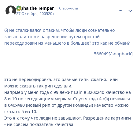
comment_566507
Статистика автора
Alpha the Temper
Старожилы
27 Октября, 2005
20 г
б) не сталкивался с таким, чтобы люди сознательно
завышали то же разрешение путем простой
перекодировки из меньшего в большее? это как не обман?
566049[/snapback]
это не перекодировка. это разные типы сжатия.. или
можно сказать так рип сделали.
напрмер у меня года с 99 лежит Lain в 320х240 качество на
8 и 10 по сегоднящним меркам. Спустя года 4 =))) появился
в 640х480 (новый рип от другой команды) качество можно
сказать 5 из 10.
Это я к тому что люди не завышают. Разрешение картинки
- не совсем показатель качества.