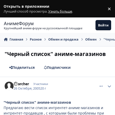
Перейти к содержимому
Открыть в приложении
×
З
Лучший способ просмотра.
Узнать больше
.
АнимеФорум
Войти
Крупнейший аниме-форум на русскоязычной площадке
Главная
Разное
Обмен и продажа
Обмен
"Черн
"Черный список" аниме-магазинов
Поделиться
Подписчики
comment_565016
Статистика автора
Searcher
Участники
26 Октября, 2005
20 г
"Черный список" аниме-магазинов
Предлагаю вести список интрентет-аниме-магазинов и
интрентет-продавцов , с которыми были проблемы при