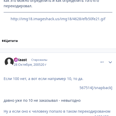
как это можно определить и как определить того кто
перекодировал.
http://img18.imageshack.us/img18/4628/efb50fe21.gif
Цитата
comment_568560
Статистика автора
TrKeast
Старожилы
28 Октября, 2005
20 г
Если 100 нет, а вот если например 10, то да.
567514[/snapback]
давно уже по 10 не заказывал - невыгодно
Ну а если оно к человеку попало в таком перекодированом