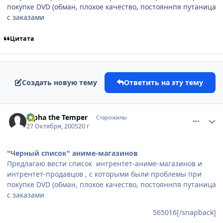
покупке DVD (обман, плохое качество, постояннпя путаница
с заказами
Цитата
Создать новую тему
Ответить на эту тему
comment_565708
Статистика автора
Alpha the Temper
Старожилы
27 Октября, 2005
20 г
"Черный список" аниме-магазинов
Предлагаю вести список интрентет-аниме-магазинов и
интрентет-продавцов , с которыми были проблемы при
покупке DVD (обман, плохое качество, постояннпя путаница
с заказами
565016[/snapback]