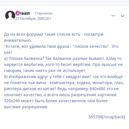
comment_566049
Статистика автора
TrKeast
Старожилы
27 Октября, 2005
20 г
Да на всех форумах такие списки есть - посмотри
внимательно.
"Кстати, вот удивила твоя фраза - "плохое качество". Это
как?
а) Плохая балванка? Так балванки разные бывают. Кому то
нарвится вербатим, кого-то бесит вербтим. Про лылсые не
говорим, такие никто уже не использует.
б) Изображение вдруг у тебя с квадратами? так это вообще
не понятна чья вина - компьютера, кодека, монитора, глаз,
риппера дисков из китая? Ведь например 640х480 это не
означает качество, а всего лишь разрешение картинки.
320х240 может быть более качественное чем более
высокие разрешения.
565708[/snapback]