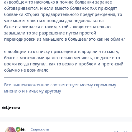
а) вообщем то насколько я помню болванки заранее
обговариваются, и если вместо болванок XXX приходят
болванки XXY,без предварительного предупреждения, то
уже может являться поводом для недовлольства
б) не сталкивался с таким, чтобы люди сознательно
завышали то же разрешение путем простой
перекодировки из меньшего в большее? это как не обман?
я вообщем то к списку присоединить вряд ли что смогу,
благо с магазинами давно только меняюсь, но даже в то
время когда покупал, как то везло и проблем и претензий
обычно не возникало
Все вышеизложенное соответствует моему скромному
мнению и ничьему другому
Цитата
comment_566275
Статистика автора
hide.
Старожилы