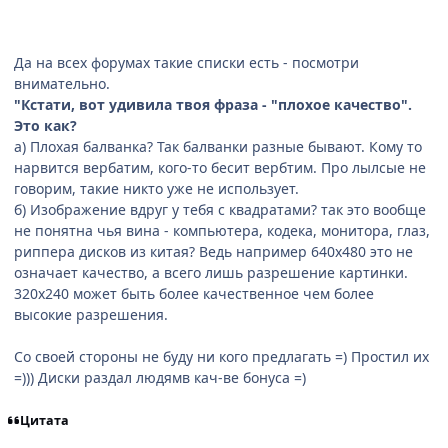
Да на всех форумах такие списки есть - посмотри
внимательно.
"Кстати, вот удивила твоя фраза - "плохое качество".
Это как?
а) Плохая балванка? Так балванки разные бывают. Кому то
нарвится вербатим, кого-то бесит вербтим. Про лылсые не
говорим, такие никто уже не использует.
б) Изображение вдруг у тебя с квадратами? так это вообще
не понятна чья вина - компьютера, кодека, монитора, глаз,
риппера дисков из китая? Ведь например 640х480 это не
означает качество, а всего лишь разрешение картинки.
320х240 может быть более качественное чем более
высокие разрешения.
Со своей стороны не буду ни кого предлагать =) Простил их
=))) Диски раздал людямв кач-ве бонуса =)
Цитата