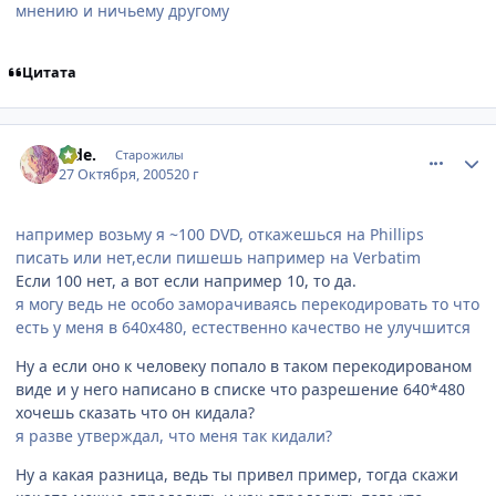
мнению и ничьему другому
Цитата
comment_567514
Статистика автора
hide.
Старожилы
27 Октября, 2005
20 г
например возьму я ~100 DVD, откажешься на Phillips
писать или нет,если пишешь например на Verbatim
Если 100 нет, а вот если например 10, то да.
я могу ведь не особо заморачиваясь перекодировать то что
есть у меня в 640x480, естественно качество не улучшится
Ну а если оно к человеку попало в таком перекодированом
виде и у него написано в списке что разрешение 640*480
хочешь сказать что он кидала?
я разве утверждал, что меня так кидали?
Ну а какая разница, ведь ты привел пример, тогда скажи