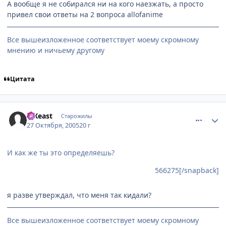
А вообще я не собирался ни на кого наезжать, а просто
привел свои ответы на 2 вопроса allofanime
Все вышеизложенное соответствует моему скромному
мнению и ничьему другому
Цитата
comment_566546
Статистика автора
TrKeast
Старожилы
27 Октября, 2005
20 г
И как же ты это определяешь?
566275[/snapback]
я разве утверждал, что меня так кидали?
Все вышеизложенное соответствует моему скромному