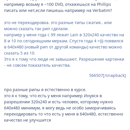
например возьму я ~100 DVD, откажешься на Phillips
писать или нет,если пишешь например на Verbatim?
это не перекодировка. это разные типы сжатия.. или
можно сказать так рип сделали.
напрмер у меня года с 99 лежит Lain в 320х240 качество на
8 и 10 по сегоднящним меркам. Спустя года 4 =))) появился
в 640х480 (новый рип от другой команды) качество можно
сказать 5 из 10.
Это я к тому что люди не завышают. Разрешение картинки
- не совсем показатель качества.
566507[/snapback]
про разные рипы я естественно в курсе.
это я к тому, что есть у меня например Инуяся в
разрешении 320x240 и есть человек, которому нужно
640x480 минимум, я могу ведь не особо заморачиваясь
перекодировать то что есть у меня в 640x480, естественно
качество не улучшится