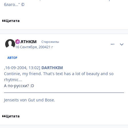
благо..." ©
Цитата
comment_102193
Статистика автора
DARTHKIM
Старожилы
16 Сентября, 2004
21 г
АВТОР
,16-09-2004, 13:02]
DARTHKIM
Continie, my friend. That's text has a lot of beauty and so
rhytmic...
А по-русски? :D
Jenseits von Gut und Bose.
Цитата