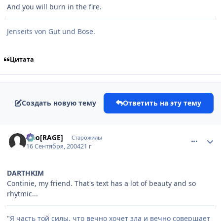
And you will burn in the fire.
Jenseits von Gut und Bose.
Цитата
Создать новую тему
Ответить на эту тему
comment_102190
Статистика автора
Neo[RAGE]
Старожилы
16 Сентября, 2004
21 г
DARTHKIM
Continie, my friend. That's text has a lot of beauty and so
rhytmic...
"Я часть той силы, что вечно хочет зла и вечно совершает