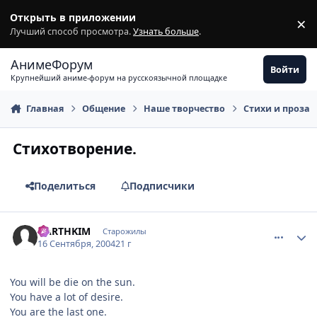
Перейти к содержимому
Открыть в приложении
×
З
Лучший способ просмотра.
Узнать больше
.
АнимеФорум
Войти
Крупнейший аниме-форум на русскоязычной площадке
Главная
Общение
Наше творчество
Стихи и проза
Стихотворение.
Поделиться
Подписчики
comment_102184
Статистика автора
DARTHKIM
Старожилы
16 Сентября, 2004
21 г
You will be die on the sun.
You have a lot of desire.
You are the last one.