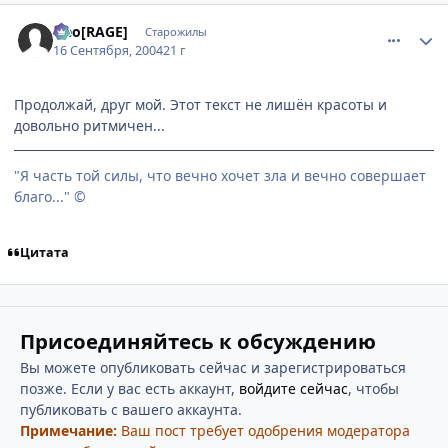
comment_102201
Статистика автора
Neo[RAGE]
Старожилы
16 Сентября, 2004
21 г
Продолжай, друг мой. Этот текст не лишён красоты и
довольно ритмичен...
"Я часть той силы, что вечно хочет зла и вечно совершает
благо..." ©
Цитата
Присоединяйтесь к обсуждению
Вы можете опубликовать сейчас и зарегистрироваться
позже. Если у вас есть аккаунт,
войдите сейчас
, чтобы
публиковать с вашего аккаунта.
Примечание:
Ваш пост требует одобрения модератора