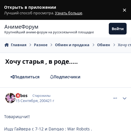
Перейти к содержимому
Открыть в приложении
×
З
Лучший способ просмотра.
Узнать больше
.
АнимеФорум
Войти
Крупнейший аниме-форум на русскоязычной площадке
Главная
Разное
Обмен и продажа
Обмен
Хочу ст
Хочу старья , в роде.....
Поделиться
Подписчики
comment_101965
Статистика автора
Tobos
Старожилы
15 Сентября, 2004
21 г
Товаришчи!!
Ищу Гайвера с 7-12 и Dangao : War Robots .