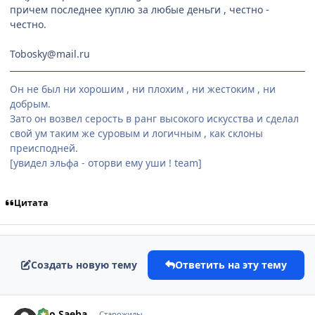
причем последнее куплю за любые деньги , честно -
честно.
Tobosky@mail.ru
Он не был ни хорошим , ни плохим , ни жестоким , ни
добрым.
Зато он возвел серость в ранг высокого искусства и сделал
свой ум таким же суровым и логичным , как склоны
преисподней.
[увидел эльфа - оторви ему уши ! team]
Цитата
Создать новую тему
Ответить на эту тему
comment_102324
Статистика автора
Ryo Saeba
Старожилы