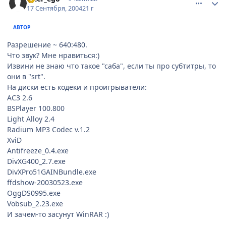
17 Сентября, 2004
21 г
АВТОР
Разрешение ~ 640:480.
Что звук? Мне нравиться:)
Извини не знаю что такое "саба", если ты про субтитры, то
они в "srt".
На диски есть кодеки и проигрыватели:
AC3 2.6
BSPlayer 100.800
Light Alloy 2.4
Radium MP3 Codec v.1.2
XviD
Antifreeze_0.4.exe
DivXG400_2.7.exe
DivXPro51GAINBundle.exe
ffdshow-20030523.exe
OggDS0995.exe
Vobsub_2.23.exe
И зачем-то засунут WinRAR :)