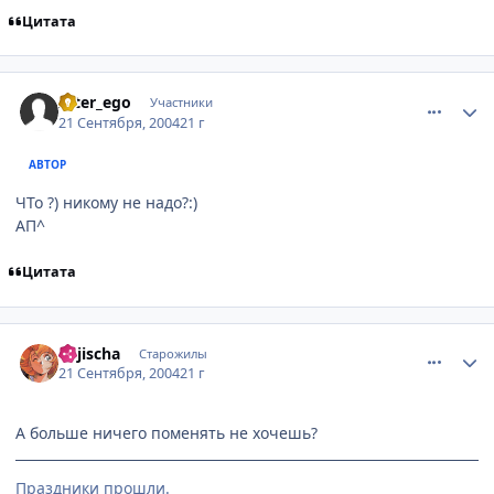
Цитата
comment_104824
Статистика автора
Alter_ego
Участники
21 Сентября, 2004
21 г
АВТОР
ЧТо ?) никому не надо?:)
АП^
Цитата
comment_104870
Статистика автора
Kejischa
Старожилы
21 Сентября, 2004
21 г
А больше ничего поменять не хочешь?
Праздники прошли.