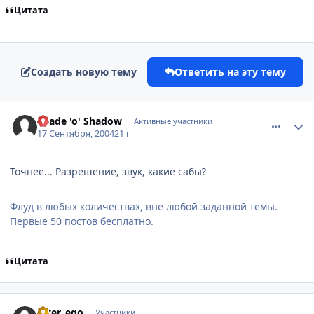
Цитата
Создать новую тему
Ответить на эту тему
comment_102838
Статистика автора
Shade 'o' Shadow
Активные участники
17 Сентября, 2004
21 г
Точнее... Разрешение, звук, какие сабы?
Флуд в любых количествах, вне любой заданной темы.
Первые 50 постов бесплатно.
Цитата
comment_103023
Статистика автора
Alter_ego
Участники