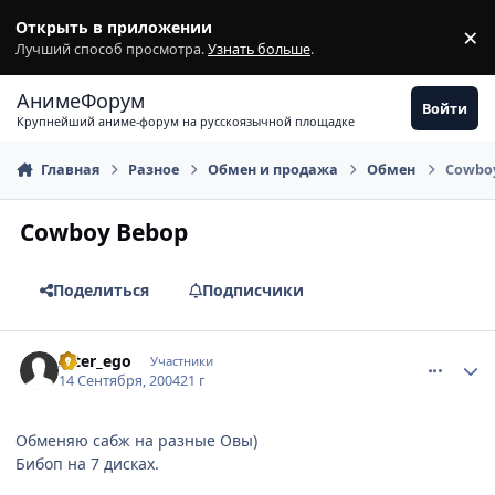
Перейти к содержимому
Открыть в приложении
×
З
Лучший способ просмотра.
Узнать больше
.
АнимеФорум
Войти
Крупнейший аниме-форум на русскоязычной площадке
Главная
Разное
Обмен и продажа
Обмен
Cowbo
Cowboy Bebop
Поделиться
Подписчики
comment_101189
Статистика автора
Alter_ego
Участники
14 Сентября, 2004
21 г
Обменяю сабж на разные Овы)
Бибоп на 7 дисках.