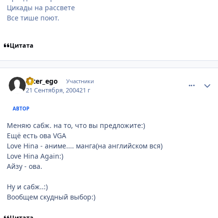
Цикады на рассвете
Все тише поют.
Цитата
comment_104944
Статистика автора
Alter_ego
Участники
21 Сентября, 2004
21 г
АВТОР
Меняю сабж. на то, что вы предложите:)
Ещё есть ова VGA
Love Hina - аниме.... манга(на английском вся)
Love Hina Again:)
Айзу - ова.
Ну и сабж..:)
Вообщем скудный выбор:)
Цитата