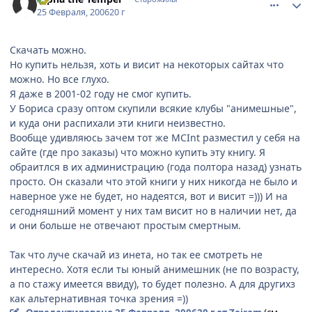
25 Февраля, 2006
20 г
Скачать можно.
Но купить нельзя, хоть и висит на некоторых сайтах что
можно. Но все глухо.
Я даже в 2001-02 году не смог купить.
У Бориса сразу оптом скупили всякие клубы "анимешные",
и куда они распихали эти книги неизвестно.
Вообще удивляюсь зачем тот же MCInt разместил у себя на
сайте (где про заказы) что можно купить эту книгу. Я
обраитлся в их администрацию (года полтора назад) узнать
просто. Он сказали что этой книги у них никогда не было и
наверное уже не будет, но надеятся, вот и висит =))) И на
сегодняшний момент у них там висит но в наличии нет, да
и они больше не отвечают простым смертным.
Так что луче скачай из инета, но так ее смотреть не
интересно. Хотя если ты юный анимешник (не по возрасту,
а по стажу имеется ввиду), то будет полезно. А для другихз
как альтернативная точка зрения =))