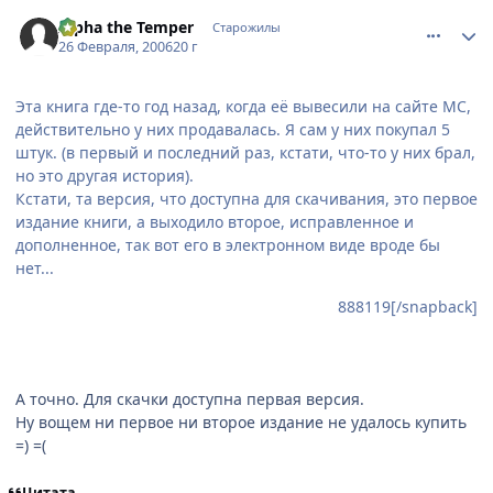
comment_891091
Статистика автора
Alpha the Temper
Старожилы
26 Февраля, 2006
20 г
Эта книга где-то год назад, когда её вывесили на сайте МС,
действительно у них продавалась. Я сам у них покупал 5
штук. (в первый и последний раз, кстати, что-то у них брал,
но это другая история).
Кстати, та версия, что доступна для скачивания, это первое
издание книги, а выходило второе, исправленное и
дополненное, так вот его в электронном виде вроде бы
нет...
888119[/snapback]
А точно. Для скачки доступна первая версия.
Ну вощем ни первое ни второе издание не удалось купить
=) =(
Цитата