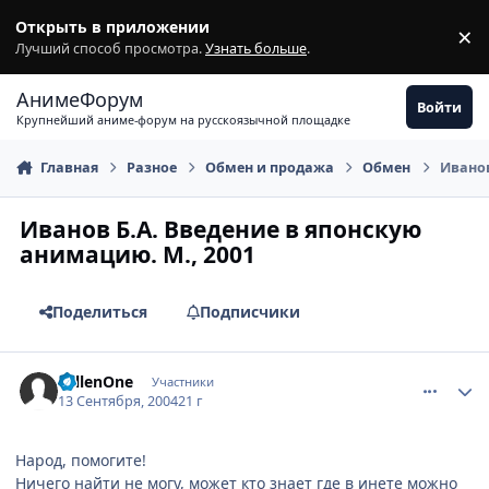
Перейти к содержимому
Открыть в приложении
×
З
Лучший способ просмотра.
Узнать больше
.
АнимеФорум
Войти
Крупнейший аниме-форум на русскоязычной площадке
Главная
Разное
Обмен и продажа
Обмен
Иванов
Иванов Б.А. Введение в японскую
анимацию. М., 2001
Поделиться
Подписчики
comment_99993
Статистика автора
FallenOne
Участники
13 Сентября, 2004
21 г
Народ, помогите!
Ничего найти не могу, может кто знает где в инете можно