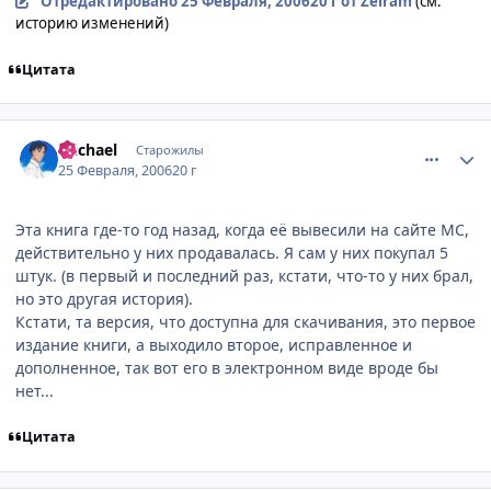
Отредактировано
25 Февраля, 2006
20 г
от Zeiram
(см.
историю изменений)
Цитата
comment_888119
Статистика автора
michael
Старожилы
25 Февраля, 2006
20 г
Эта книга где-то год назад, когда её вывесили на сайте МС,
действительно у них продавалась. Я сам у них покупал 5
штук. (в первый и последний раз, кстати, что-то у них брал,
но это другая история).
Кстати, та версия, что доступна для скачивания, это первое
издание книги, а выходило второе, исправленное и
дополненное, так вот его в электронном виде вроде бы
нет...
Цитата