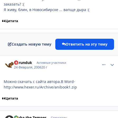
заказать? :(
Я живу, блин, в Новосибирске ... вапще дыра :(
Цитата
Создать новую тему
Ответить на эту тему
comment_886697
Статистика автора
burunduk
Активные участники
24 Февраля, 2006
20 г
Можно скачать с сайта автора.В Word-
http://www.hexer.ru/Archive/anibook1.zip
Цитата
comment_888024
Статистика автора
Alpha the Temper
Старожилы