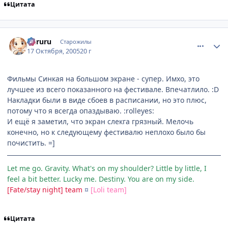
Цитата
comment_539744
Статистика автора
Kururu
Старожилы
17 Октября, 2005
20 г
Фильмы Синкая на большом экране - супер. Имхо, это
лучшее из всего показанного на фестивале. Впечатлило. :D
Накладки были в виде сбоев в расписании, но это плюс,
потому что я всегда опаздываю. :rolleyes:
И ещё я заметил, что экран слекга грязный. Мелочь
конечно, но к следующему фестивалю неплохо было бы
почистить. =]
Let me go. Gravity. What's on my shoulder? Little by little, I
feel a bit better. Lucky me. Destiny. You are on my side.
[Fate/stay night] team
¤
[Loli team]
Цитата