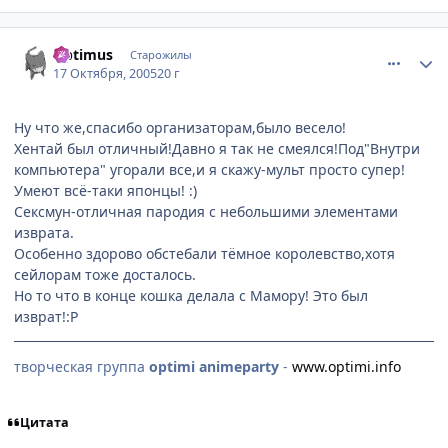
comment_539848
Статистика автора
Optimus
Старожилы
17 Октября, 2005
20 г
Ну что же,спасибо организаторам,было весело!
Хентай был отличный!Давно я так не смеялся!Под"Внутри
компьютера" угорали все,и я скажу-мульт просто супер!
Умеют всё-таки японцы! :)
Сексмун-отличная пародия с небольшими элементами
изврата.
Особенно здорово обстебали тёмное королевство,хотя
сейлорам тоже досталось.
Но то что в конце кошка делала с Мамору! Это был
изврат!:P
творческая группа
optimi animeparty
-
www.optimi.info
Цитата