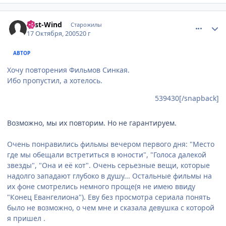
comment_539851
Статистика автора
East-Wind
Старожилы
17 Октября, 2005
20 г
АВТОР
Хочу повторения Фильмов Синкая.
Ибо пропустил, а хотелось.
539430[/snapback]
Возможно, мы их повторим. Но не гарантируем.
Очень понравились фильмы вечером первого дня: "Место
где мы обещали встретиться в юности", "Голоса далекой
звезды", "Она и её кот". Очень серьезные вещи, которые
надолго западают глубоко в душу... Остальные фильмы на
их фоне смотрелись немного проще(я не имею ввиду
"Конец Евангелиона"). Еву без просмотра сериала понять
было не возможно, о чем мне и сказала девушка с которой
я пришел .