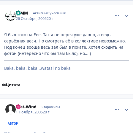
comment_565332
Статистика автора
DIMM
Активные участники
26 Октября, 2005
20 г
Я был токо на Еве. Так я не пёрся уже давно, а ведь
серьёзная весч. Но смотреть её в коллективе невозможно.
Под конец вооще весь зал был в покате. Хотел сходить на
фотон (интересно что бы там было), но...:)
Baka, baka, baka...watasi no baka
Цитата
comment_578776
Статистика автора
East-Wind
Старожилы
1 Ноября, 2005
20 г
АВТОР