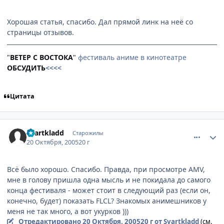
Хорошая статья, спасибо. Дал прямой линк на неё со
страницы отзывов.
"
ВЕТЕР С ВОСТОКА
"
фестиваль аниме в кинотеатре
ОБСУДИТЬ
<<<<
Цитата
comment_546701
Статистика автора
Svartkladd
Старожилы
20 Октября, 2005
20 г
Всё было хорошо. Спасибо. Правда, при просмотре AMV,
мне в голову пришла одна мысль и не покидала до самого
конца фестиваля - может стоит в следующий раз (если он,
конечно, будет) показать FLCL? Знакомых анимешников у
меня не так много, а вот укурков )))
Отредактировано
20 Октября, 2005
20 г
от Svartkladd
(см.