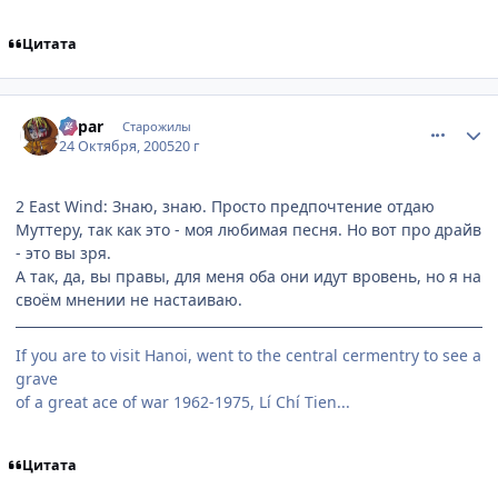
Цитата
comment_559279
Статистика автора
hepar
Старожилы
24 Октября, 2005
20 г
2 East Wind: Знаю, знаю. Просто предпочтение отдаю
Муттеру, так как это - моя любимая песня. Но вот про драйв
- это вы зря.
А так, да, вы правы, для меня оба они идут вровень, но я на
своём мнении не настаиваю.
If you are to visit Hanoi, went to the central cermentry to see a
grave
of a great ace of war 1962-1975, Lí Chí Tien...
Цитата