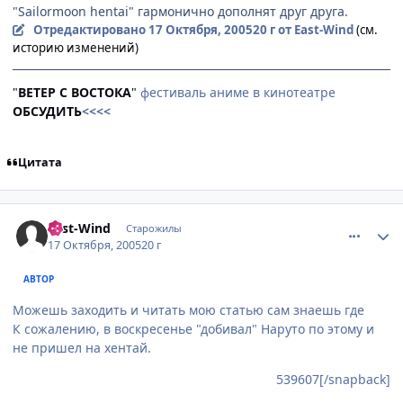
"Sailormoon hentai" гармонично дополнят друг друга.
Отредактировано
17 Октября, 2005
20 г
от East-Wind
(см.
историю изменений)
"
ВЕТЕР С ВОСТОКА
"
фестиваль аниме в кинотеатре
ОБСУДИТЬ
<<<<
Цитата
comment_539861
Статистика автора
East-Wind
Старожилы
17 Октября, 2005
20 г
АВТОР
Можешь заходить и читать мою статью сам знаешь где
К сожалению, в воскресенье "добивал" Наруто по этому и
не пришел на хентай.
539607[/snapback]