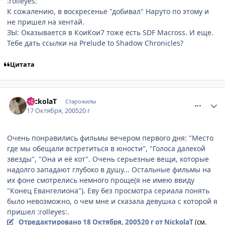
:rolleyes:
К сожалению, в воскресенье "добивал" Наруто по этому и
не пришел на хентай.
ЗЫ: Оказывается в КоиКои7 тоже есть SDF Macross. И еще.
Тебе дать ссылки на Prelude to Shadow Chronicles?
Цитата
comment_539622
Статистика автора
NickolaT
Старожилы
17 Октября, 2005
20 г
Очень понравились фильмы вечером первого дня: "Место
где мы обещали встретиться в юности", "Голоса далекой
звезды", "Она и её кот". Очень серьезные вещи, которые
надолго западают глубоко в душу... Остальные фильмы на
их фоне смотрелись немного проще(я не имею ввиду
"Конец Евангелиона"). Еву без просмотра сериала понять
было невозможно, о чем мне и сказала девушка с которой я
пришел :rolleyes:.
Отредактировано
18 Октября, 2005
20 г
от NickolaT
(см.