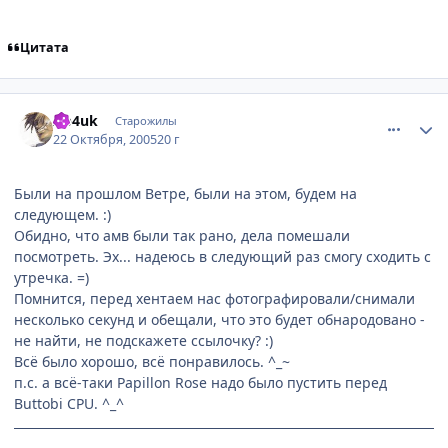
Цитата
comment_552695
Статистика автора
Ap4uk
Старожилы
22 Октября, 2005
20 г
Были на прошлом Ветре, были на этом, будем на
следующем. :)
Обидно, что амв были так рано, дела помешали
посмотреть. Эх... надеюсь в следующий раз смогу сходить с
утречка. =)
Помнится, перед хентаем нас фотографировали/снимали
несколько секунд и обещали, что это будет обнародовано -
не найти, не подскажете ссылочку? :)
Всё было хорошо, всё понравилось. ^_~
п.с. а всё-таки Papillon Rose надо было пустить перед
Buttobi CPU. ^_^