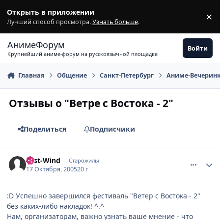
Перейти к содержимому
Открыть в приложении
×
З
Лучший способ просмотра.
Узнать больше
.
АнимеФорум
Войти
Крупнейший аниме-форум на русскоязычной площадке
Главная
Общение
Санкт-Петербург
Аниме-Вечерин
Отзывы о "Ветре с Востока - 2"
Поделиться
Подписчики
comment_537652
Статистика автора
East-Wind
Старожилы
17 Октября, 2005
20 г
:D Успешно завершился фестиваль "Ветер с Востока - 2"
без каких-либо накладок! ^.^
Нам, организаторам, важно узнать ваше мнение - что