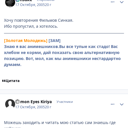
17 Октября, 2005
20 г
Хочу повторения Фильмов Синкая.
Ибо пропустил, а хотелось.
[Золотая Молодежь]
[ЗАМ]
Знаю я вас анимешников.Вы все тупые как стадо! Вас
хлебом не корми, дай показать свою альтернативную
позицию. Вот, мол, как мы анимешники нестардартно
думаем.
Цитата
comment_539607
Статистика автора
Demon Eyes Kiriya
Участники
17 Октября, 2005
20 г
Можешь заходить и читать мою статью сам знаешь где