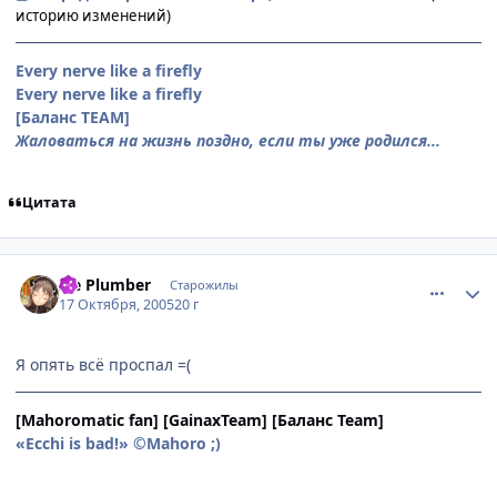
историю изменений)
Every nerve like a firefly
Every nerve like a firefly
[Баланс ТЕАМ]
Жаловаться на жизнь поздно, если ты уже родился...
Цитата
comment_539648
Статистика автора
Ice Plumber
Старожилы
17 Октября, 2005
20 г
Я опять всё проспал =(
[Mahoromatic fan]
[GainaxTeam]
[Баланс Team]
«Ecchi is bad!» ©Mahoro ;)