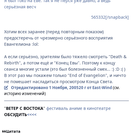
Я был токо на Еве. Так я не пёрся уже давно, а ведь
серьёзная весч
565332[/snapback]
Хотим всех заранее (перед повторным показом)
предостеречь от чрезмерно серьёзного восприятия
Евангелиона :lol:
А если серьёзно, зрителям было тяжело смотреть "Death &
Rebirth", а потом ещё и "Конец Евы". Поэтому к концу
сеанса многие устали (это был болезненный смех... :) :D :( )
В этот раз мы покажем только "End of Evangelion", и ничто
не помешает насладиться просмотром Конца Света.
Отредактировано
1 Ноября, 2005
20 г
от East-Wind
(см.
историю изменений)
"
ВЕТЕР С ВОСТОКА
"
фестиваль аниме в кинотеатре
ОБСУДИТЬ
<<<<
Цитата