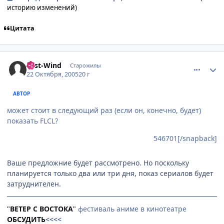
историю изменений)
Цитата
comment_551411
Статистика автора
East-Wind
Старожилы
22 Октября, 2005
20 г
АВТОР
может стоит в следующий раз (если он, конечно, будет)
показать FLCL?
546701[/snapback]
Ваше предложние будет рассмотрено. Но поскольку
планируется только два или три дня, показ сериалов будет
затруднителен.
"
ВЕТЕР С ВОСТОКА
"
фестиваль аниме в кинотеатре
ОБСУДИТЬ
<<<<