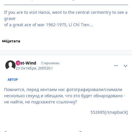
If you are to visit Hanoi, went to the central cermentry to see a
grave
of a great ace of war 1962-1975, Lí Chí Tien...
Цитата
comment_556761
Статистика автора
East-Wind
Старожилы
23 Октября, 2005
20 г
АВТОР
Помнится, перед хентаем нас фотографировали/снимали
несколько секунд и обещали, что это будет обнародовано -
не найти, не подскажете ссылочку?
552695[/snapback]