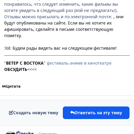
понравилось, что следует изменить, какие фильмы вы
хотите увидеть в следующий раз (яой не предлагать!).
Отзывы можно присылать и по электронной почте:
, они
будут опубликованы на сайте. Если вы не хотите их
афишировать, сделайте в письме соответствующую
пометку.
:lol: Будем рады видеть вас на следующем фестивале!
"
ВЕТЕР С ВОСТОКА
"
фестиваль аниме в кинотеатре
ОБСУДИТЬ
<<<<
Цитата
Создать новую тему
Ответить на эту тему
comment_539430
Статистика автора
Kensuke
Старожилы