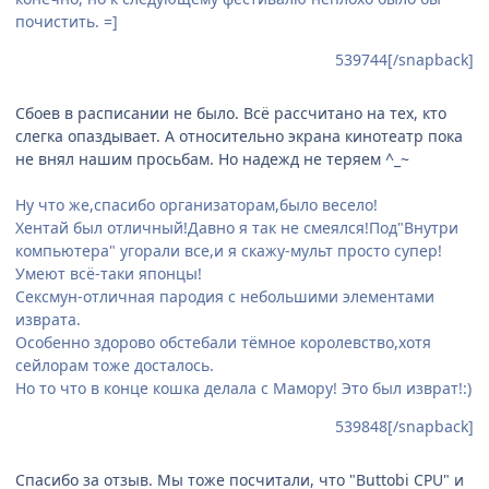
почистить. =]
539744[/snapback]
Сбоев в расписании не было. Всё рассчитано на тех, кто
слегка опаздывает. А относительно экрана кинотеатр пока
не внял нашим просьбам. Но надежд не теряем ^_~
Ну что же,спасибо организаторам,было весело!
Хентай был отличный!Давно я так не смеялся!Под"Внутри
компьютера" угорали все,и я скажу-мульт просто супер!
Умеют всё-таки японцы!
Сексмун-отличная пародия с небольшими элементами
изврата.
Особенно здорово обстебали тёмное королевство,хотя
сейлорам тоже досталось.
Но то что в конце кошка делала с Мамору! Это был изврат!:)
539848[/snapback]
Спасибо за отзыв. Мы тоже посчитали, что "Buttobi CPU" и