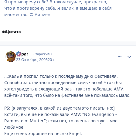
Я противоречу себе? В таком случае, прекрасно,
Что я противоречу себе. Я велик, я вмещаю в себя
множество. © Уитмен
Цитата
comment_556637
Статистика автора
hepar
Старожилы
23 Октября, 2005
20 г
...Жаль я поспел только к последнему дню фестиваля.
Спасибо за отлично проведенные семь часов! Что я бы
хотел увидеть в следующий раз - так это побольше AMV,
всё-таки того, что было на фестивале мне показалось мало.
PS: [я запутался, в какой из двух тем это писать, но:]
Кстати, вы ещё не показывали AMV: "NG Evangelion -
Rammstein: Mutter"; если нет, то очень советую - моё
любимое.
Ещё очень хорошее на песню Engel.