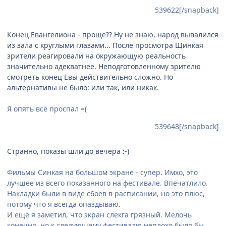
539622[/snapback]
Конец Евангелиона - проще?? Ну не знаю, народ вывалился
из зала с круглыми глазами... После просмотра Щинкая
зрители реагировали на окружающую реальность
значительно адекватнее. Неподготовленному зрителю
смотреть конец Евы действительно сложно. Но
альтернативы не было: или так, или никак.
Я опять всё проспал =(
539648[/snapback]
Странно, показы шли до вечера :-)
Фильмы Синкая на большом экране - супер. Имхо, это
лучшее из всего показанного на фестивале. Впечатлило.
Накладки были в виде сбоев в расписании, но это плюс,
потому что я всегда опаздываю.
И ещё я заметил, что экран слекга грязный. Мелочь
конечно, но к следующему фестивалю неплохо было бы