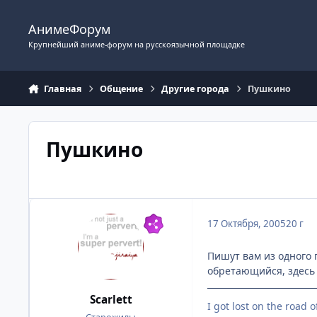
Перейти к содержимому
АнимеФорум
Крупнейший аниме-форум на русскоязычной площадке
Главная
Общение
Другие города
Пушкино
Пушкино
17 Октября, 2005
20 г
Пишут вам из одного п
обретающийся, здесь 
Scarlett
I got lost on the road of 