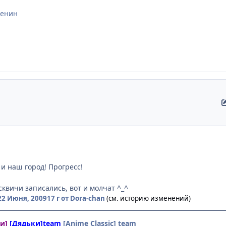
 генин
т и наш город! Прогресс!
сквичи записались, вот и молчат ^_^
22 Июня, 2009
17 г
от Dora-chan
(см. историю изменений)
ни]
[Дядьки]team
[Anime Classic] team