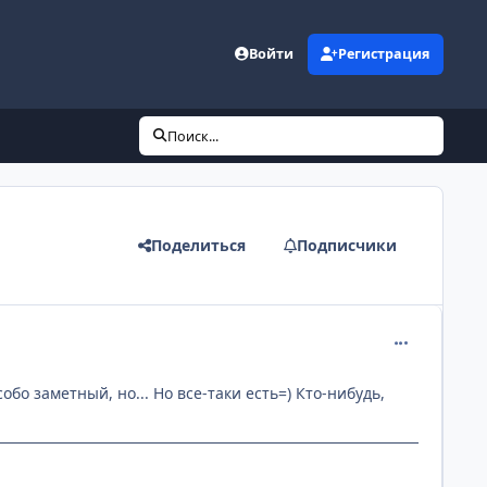
Войти
Регистрация
Поиск...
Поделиться
Подписчики
comment_537
бо заметный, но... Но все-таки есть=) Кто-нибудь,