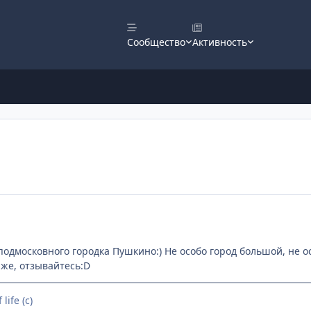
Сообщество
Активность
одмосковного городка Пушкино:) Не особо город большой, не осо
же, отзывайтесь:D
life (с)