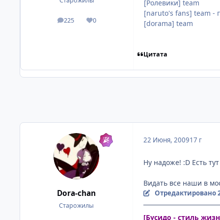
Старожилы
[Ролевики] team
[naruto's fans] team -
225
0
посты
Репутация
[dorama] team
Цитата
22 Июня, 2009
17 г
Ну надоже! :D Есть ту
Видать все наши в мо
Dora-chan
Отредактировано
Старожилы
[Бусидо - стиль жиз