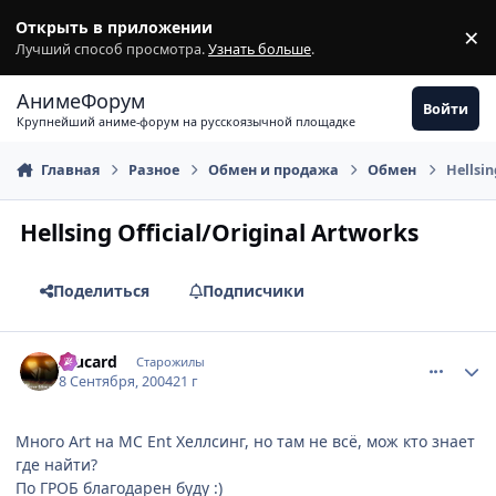
Перейти к содержимому
Открыть в приложении
×
З
Лучший способ просмотра.
Узнать больше
.
АнимеФорум
Войти
Крупнейший аниме-форум на русскоязычной площадке
Главная
Разное
Обмен и продажа
Обмен
Hellsin
Hellsing Official/Original Artworks
Поделиться
Подписчики
comment_96241
Статистика автора
Alucard
Старожилы
8 Сентября, 2004
21 г
Много Art на MC Ent Хеллсинг, но там не всё, мож кто знает
где найти?
По ГРОБ благодарен буду :)