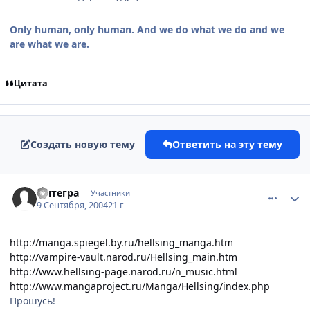
Only human, only human. And we do what we do and we
are what we are.
Цитата
Создать новую тему
Ответить на эту тему
comment_97132
Статистика автора
Интегра
Участники
9 Сентября, 2004
21 г
http://manga.spiegel.by.ru/hellsing_manga.htm
http://vampire-vault.narod.ru/Hellsing_main.htm
http://www.hellsing-page.narod.ru/n_music.html
http://www.mangaproject.ru/Manga/Hellsing/index.php
Прошусь!