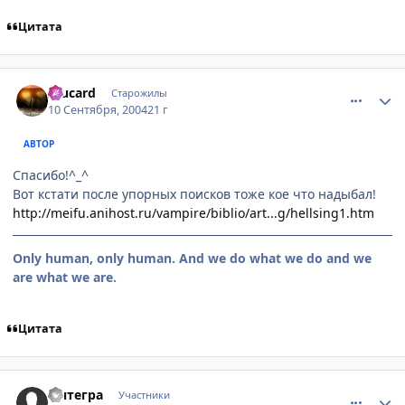
Цитата
comment_97759
Статистика автора
Alucard
Старожилы
10 Сентября, 2004
21 г
АВТОР
Спасибо!^_^
Вот кстати после упорных поисков тоже кое что надыбал!
http://meifu.anihost.ru/vampire/biblio/art...g/hellsing1.htm
Only human, only human. And we do what we do and we
are what we are.
Цитата
comment_98018
Статистика автора
Интегра
Участники