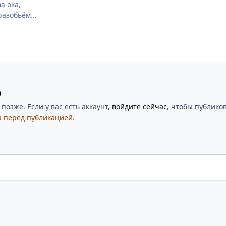
а ока,
разобьём...
ю
озже. Если у вас есть аккаунт,
войдите сейчас
, чтобы публиков
 перед публикацией.