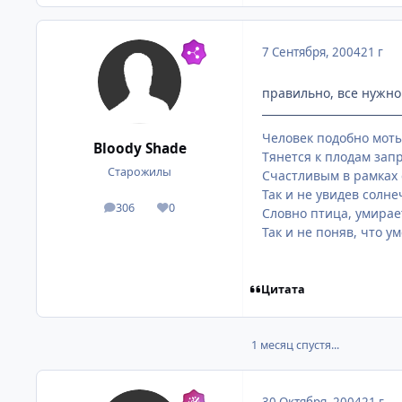
7 Сентября, 2004
21 г
правильно, все нужно
Человек подобно моты
Bloody Shade
Тянется к плодам запр
Старожилы
Счастливым в рамках 
Так и не увидев солне
306
0
посты
Репутация
Словно птица, умирает
Так и не поняв, что ум
Цитата
1 месяц спустя...