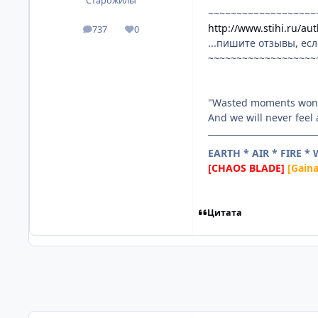
Старожилы
~~~~~~~~~~~~~~~~~~~
http://www.stihi.ru/au
737
0
посты
Репутация
...пишите отзывы, если
~~~~~~~~~~~~~~~~~~~
"Wasted moments won'
And we will never feel
EARTH * AIR * FIRE *
[CHAOS BLADE]
[Gain
Цитата