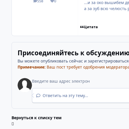
558
0
...и за око вышибем дв
посты
Репутация
а за зуб всю челюсть 
Цитата
Присоединяйтесь к обсуждени
Вы можете опубликовать сейчас и зарегистрироваться п
Примечание:
Ваш пост требует одобрения модератора
Ответить на эту тему...
Вернуться к списку тем