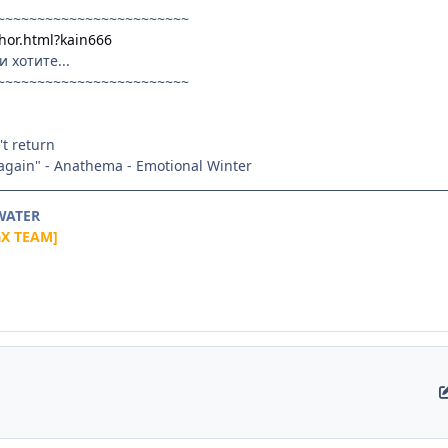
~~~~~~~~~~~~~~~~~~~~~~~~
thor.html?kain666
 хотите...
~~~~~~~~~~~~~~~~~~~~~~~~
t return
 again" - Anathema - Emotional Winter
 WATER
aX TEAM]