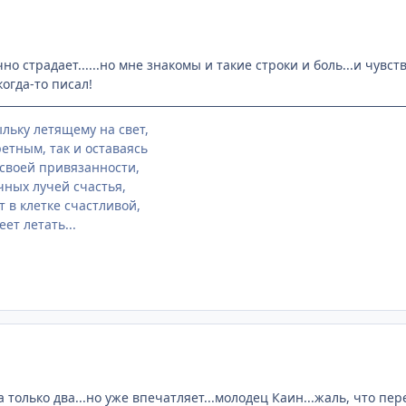
но страдает......но мне знакомы и такие строки и боль...и чувств
 когда-то писал!
льку летящему на свет,
етным, так и оставаясь
своей привязанности,
чных лучей счастья,
 в клетке счастливой,
еет летать...
 только два...но уже впечатляет...молодец Каин...жаль, что пере