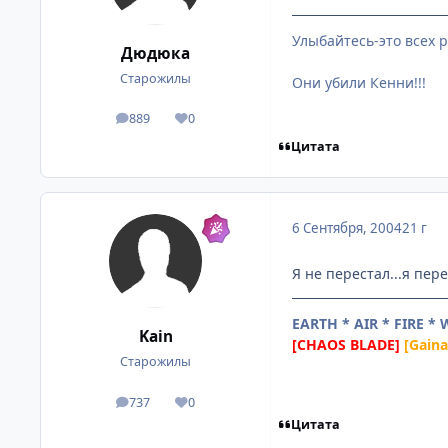
Улыбайтесь-это всех 
Дюдюка
Старожилы
Они убили Кенни!!!
889
0
посты
Репутация
Цитата
6 Сентября, 2004
21 г
Я не перестал...я пер
EARTH * AIR * FIRE *
Kain
[CHAOS BLADE]
[Gain
Старожилы
737
0
посты
Репутация
Цитата