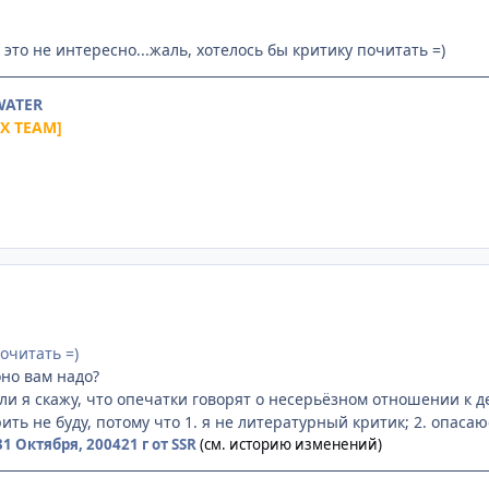
это не интересно...жаль, хотелось бы критику почитать =)
 WATER
aX TEAM]
очитать =)
оно вам надо?
ли я скажу, что опечатки говорят о несерьёзном отношении к д
ть не буду, потому что 1. я не литературный критик; 2. опасаю
31 Октября, 2004
21 г
от SSR
(см. историю изменений)