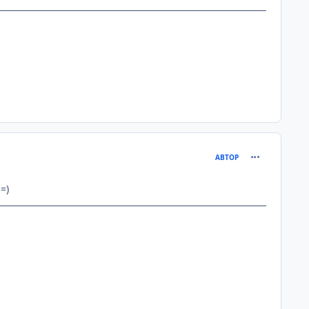
comment_951
АВТОР
=)