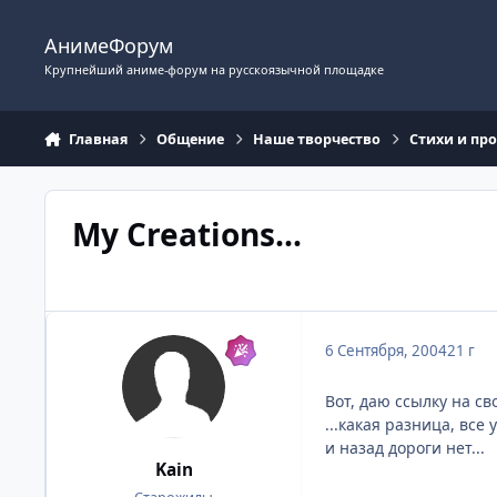
Перейти к содержимому
АнимеФорум
Крупнейший аниме-форум на русскоязычной площадке
Главная
Общение
Наше творчество
Стихи и пр
My Creations...
6 Сентября, 2004
21 г
Вот, даю ссылку на св
...какая разница, все
и назад дороги нет...
Kain