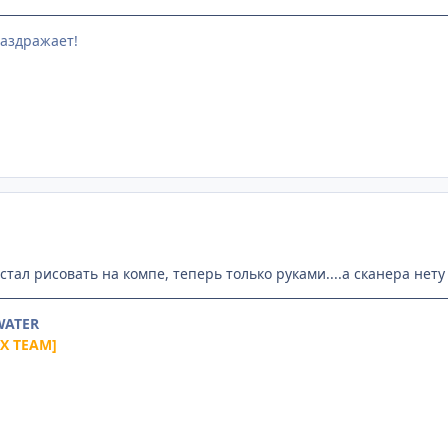
раздражает!
естал рисовать на компе, теперь только руками....а сканера нету 
 WATER
aX TEAM]