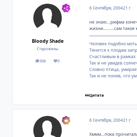
6 Сентября, 2004
21 г
не знаю...рифма конеч
жизни.........сам такое
Bloody Shade
Человек подобно моты
Старожилы
Тянется к плодам запр
Счастливым в рамках 
306
0
посты
Репутация
Так и не увидев солне
Словно птица, умирает
Так и не поняв, что ум
Цитата
6 Сентября, 2004
21 г
Хммм...пока прочитала