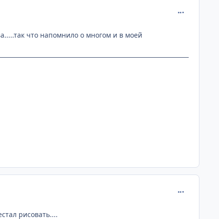
comment_949
а.....так что напомнило о многом и в моей
comment_950
стал рисовать....