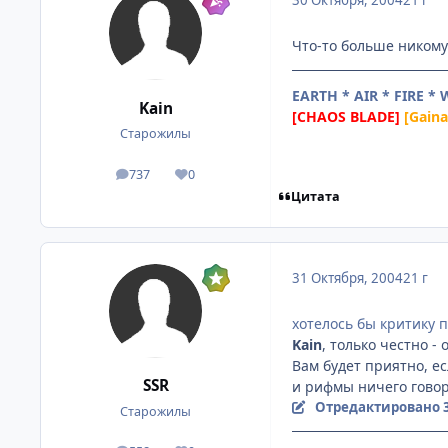
30 Октября, 2004
21 г
Что-то больше никому 
EARTH * AIR * FIRE *
Kain
[CHAOS BLADE]
[Gain
Старожилы
737
0
посты
Репутация
Цитата
31 Октября, 2004
21 г
хотелось бы критику п
Kain
, только честно - 
Вам будет приятно, ес
SSR
и рифмы ничего говори
Отредактировано
Старожилы