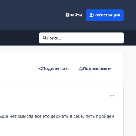
Войти
Регистрация
Поиск...
Поделиться
Подписчики
comment_948
льше нет смысла все это держать в себе, путь пройден