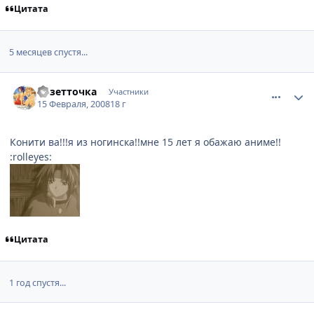
Цитата
5 месяцев спустя...
comment_1988747
Статистика автора
Розетточка
Участники
15 Февраля, 2008
18 г
Конити ва!!!я из ногинска!!мне 15 лет я обажаю аниме!!
:rolleyes:
Цитата
1 год спустя...
comment_2240238
Статистика автора