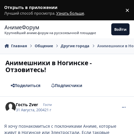
Перейти к содержимому
Открыть в приложении
×
З
Лучший способ просмотра.
Узнать больше
.
АнимеФорум
Войти
Крупнейший аниме-форум на русскоязычной площадке
Главная
Общение
Другие города
Анимешники в Ног
Анимешники в Ногинске -
Отзовитесь!
Поделиться
Подписчики
comment_91284
Гость Zver
Гости
31 Августа, 2004
21 г
Я хочу познакомиться с поклониками Аниме, которые
живут в Ногинске или Электростали. Если таковые