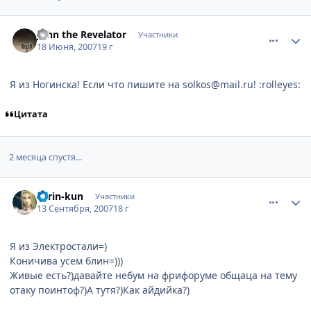
comment_1783773
Статистика автора
John the Revelator
Участники
18 Июня, 2007
19 г
Я из Ногинска! Если что пишите на solkos@mail.ru! :rolleyes:
Цитата
2 месяца спустя...
comment_1854392
Статистика автора
Torin-kun
Участники
13 Сентября, 2007
18 г
Я из Электростали=)
Коничива усем блин=)))
Живые есть?)давайте небум на фрифоруме общаца на тему
отаку поинтоф?)А тутя?)Как айдийка?)