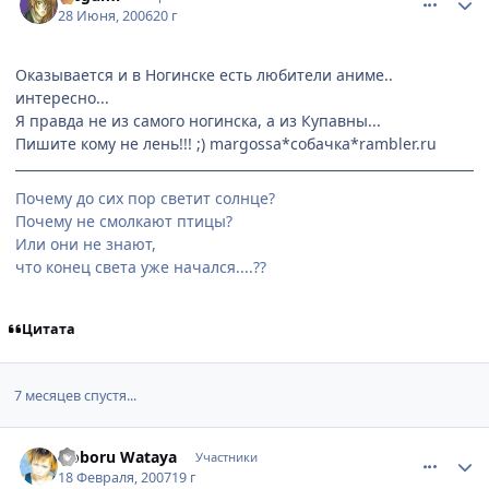
28 Июня, 2006
20 г
Оказывается и в Ногинске есть любители аниме..
интересно...
Я правда не из самого ногинска, а из Купавны...
Пишите кому не лень!!! ;) margossa*собачка*rambler.ru
Почему до сих пор светит солнце?
Почему не смолкают птицы?
Или они не знают,
что конец света уже начался....??
Цитата
7 месяцев спустя...
comment_1684830
Статистика автора
Noboru Wataya
Участники
18 Февраля, 2007
19 г