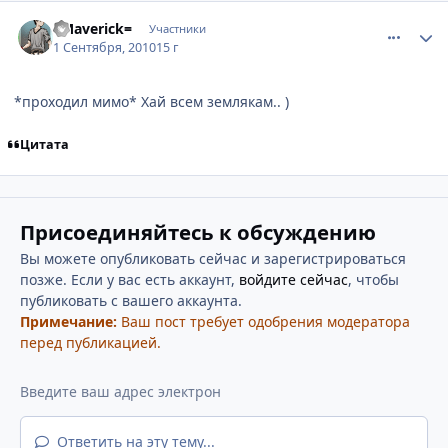
comment_2530785
Статистика автора
=Maverick=
Участники
1 Сентября, 2010
15 г
*проходил мимо* Хай всем землякам.. )
Цитата
Присоединяйтесь к обсуждению
Вы можете опубликовать сейчас и зарегистрироваться
позже. Если у вас есть аккаунт,
войдите сейчас
, чтобы
публиковать с вашего аккаунта.
Примечание:
Ваш пост требует одобрения модератора
перед публикацией.
Ответить на эту тему...