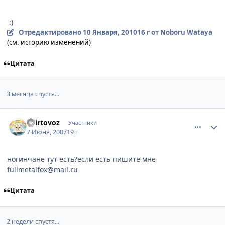
:)
Отредактировано
10 Января, 2010
16 г
от Noboru Wataya
(см. историю изменений)
Цитата
3 месяца спустя...
comment_1772818
Статистика автора
Spirtovoz
Участники
7 Июня, 2007
19 г
ногинчане тут есть?если есть пишите мне
fullmetalfox@mail.ru
Цитата
2 недели спустя...