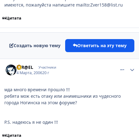
имеются, пожалуйста напишите mailto:Zver158@list.ru
Цитата
Создать новую тему
Ответить на эту тему
comment_907332
Статистика автора
T1R@EL
Участники
4 Марта, 2006
20 г
мда много времени прошло !!!
ребята мож есть отаку или анимешники из чудесного
города Ногинска на этом форуме?
P.S. надеюсь я не один !!!
Цитата