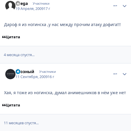
Baega
Участники
19 Апреля, 2009
17 г
Дароф я из ногинска ,у нас между прочим атаку дофига!!!
Цитата
4 месяца спустя...
comment_2332497
Статистика автора
Грозный
Участники
11 Сентября, 2009
16 г
Хая, я тоже из ногинска, думал анимешников в нём уже нет
Цитата
11 месяцев спустя...