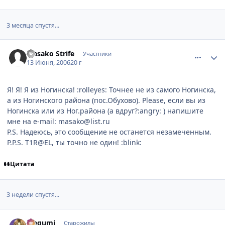
3 месяца спустя...
comment_1189464
Статистика автора
Masako Strife
Участники
13 Июня, 2006
20 г
Я! Я! Я из Ногинска! :rolleyes: Точнее не из самого Ногинска,
а из Ногинского района (пос.Обухово). Please, если вы из
Ногинска или из Ног.района (а вдруг?:angry: ) напишите
мне на e-mail: masako@list.ru
P.S. Надеюсь, это сообщение не останется незамеченным.
P.P.S. T1R@EL, ты точно не один! :blink:
Цитата
3 недели спустя...
comment_1240114
Статистика автора
Megumi
Старожилы