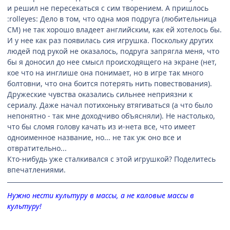
и решил не пересекаться с сим творением. А пришлось
:rolleyes: Дело в том, что одна моя подруга (любительница
СМ) не так хорошо владеет английским, как ей хотелось бы.
И у нее как раз появилась сия игрушка. Поскольку других
людей под рукой не оказалось, подруга запрягла меня, что
бы я доносил до нее смысл происходящего на экране (нет,
кое что на инглише она понимает, но в игре так много
болтовни, что она боится потерять нить повествования).
Дружеские чувства оказались сильнее неприязни к
сериалу. Даже начал потихоньку втягиваться (а что было
непонятно - так мне доходчиво объясняли). Не настолько,
что бы сломя голову качать из и-нета все, что имеет
одноименное название, но... не так уж оно все и
отвратительно...
Кто-нибудь уже сталкивался с этой игрушкой? Поделитесь
впечатлениями.
Нужно нести культуру в массы, а не каловые массы в
культуру!