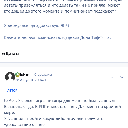
лететь-приземляться и что делать так и не поняла. может
кто дошел до этого момента и помнит-знает-подскажет?
Я вернулась! да здравствую Я! +)
Казнить нельзя помиловать. (с) девиз Дона Тяф-Тяфа.
Цитата
comment_89911
Статистика автора
Arlekin
Старожилы
28 Августа, 2004
21 г
АВТОР
to Ася: > сюжет игры никогда для меня не был главным
В экшенах - да. В РПГ и квестах - нет. Для меня по крайней
мере.
> Главное - пройти какую-либо игру или получить
удовольствие от нее