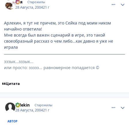
Ася
Старожилы
28 Августа, 2004
21 г
Арлекин, я тут не причем, это Сейка под моим ником
ничайно ответила!
Мне всегда был важен сценарий в игре, это такой
своеобразный рассказ о чем либо...как давно я уже не
играла
зззык...зззык...
или просто: ззззз... равномерное попадается ©
Цитата
comment_89928
Статистика автора
Arlekin
Старожилы
28 Августа, 2004
21 г
АВТОР