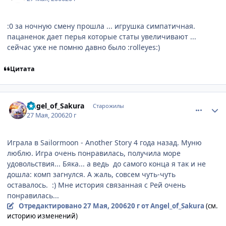
:0 за ночную смену прошла ... игрушка симпатичная.
пацаненок дает перья которые статы увеличивают ...
сейчас уже не помню давно было :rolleyes:)
Цитата
comment_1141348
Статистика автора
Angel_of_Sakura
Старожилы
27 Мая, 2006
20 г
Играла в Sailormoon - Another Story 4 года назад. Муню
люблю. Игра очень понравилась, получила море
удовольствия... Бяка... а ведь до самого конца я так и не
дошла: комп загнулся. А жаль, совсем чуть-чуть
оставалось. :) Мне история связанная с Рей очень
понравилась...
Отредактировано
27 Мая, 2006
20 г
от Angel_of_Sakura
(см.
историю изменений)