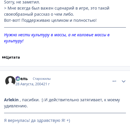
Sorry, не заметил.
> Мне всегда был важен сценарий в игре, это такой
своеобразный рассказ о чем либо.
Вот-вот! Поддерживаю целиком и полностью!
Нужно нести культуру в массы, а не каловые массы в
культуру!
Цитата
comment_89999
Статистика автора
Асель
Старожилы
28 Августа, 2004
21 г
Arlekin
, пасибки. :) И действительно затягивает, к моему
удивлению.
Я вернулась! да здравствую Я! +)