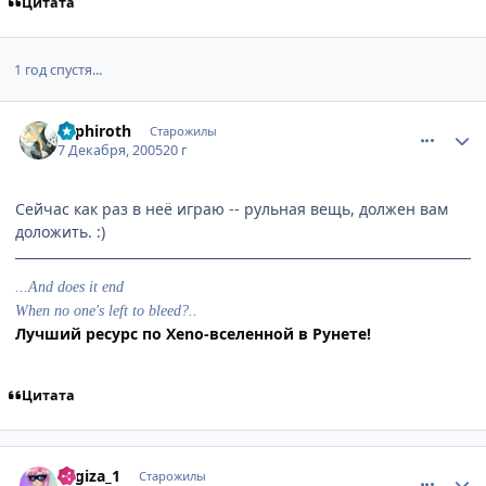
Цитата
1 год спустя...
comment_678964
Статистика автора
Sephiroth
Старожилы
7 Декабря, 2005
20 г
Сейчас как раз в неё играю -- рульная вещь, должен вам
доложить. :)
...And does it end
When no one's left to bleed?..
Лучший ресурс по Xeno-вселенной в Рунете!
Цитата
comment_680719
Статистика автора
Yagiza_1
Старожилы