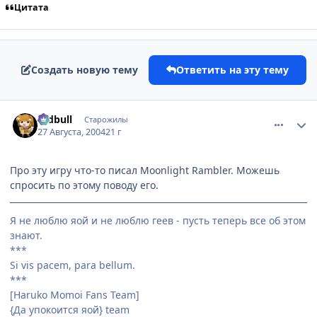
Цитата
Создать новую тему
Ответить на эту тему
comment_89678
Статистика автора
redbull
Старожилы
27 Августа, 2004
21 г
Про эту игру что-то писал Moonlight Rambler. Можешь
спросить по этому поводу его.
Я не люблю яой и не люблю геев - пусть теперь все об этом
знают.
***
Si vis pacem, para bellum.
***
[Haruko Momoi Fans Team]
{Да упокоится яой} team