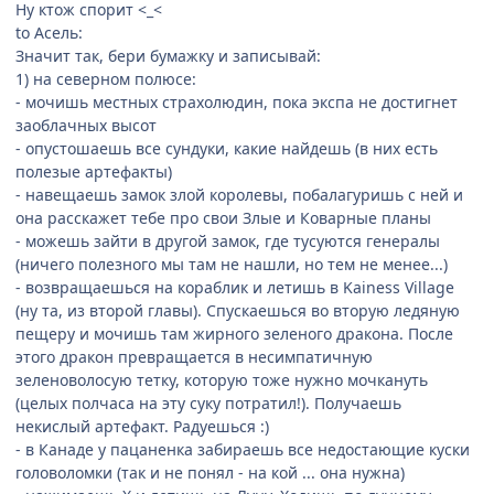
Ну ктож спорит <_<
to Асель:
Значит так, бери бумажку и записывай:
1) на северном полюсе:
- мочишь местных страхолюдин, пока экспа не достигнет
заоблачных высот
- опустошаешь все сундуки, какие найдешь (в них есть
полезые артефакты)
- навещаешь замок злой королевы, побалагуришь с ней и
она расскажет тебе про свои Злые и Коварные планы
- можешь зайти в другой замок, где тусуются генералы
(ничего полезного мы там не нашли, но тем не менее...)
- возвращаешься на кораблик и летишь в Kainess Village
(ну та, из второй главы). Спускаешься во вторую ледяную
пещеру и мочишь там жирного зеленого дракона. После
этого дракон превращается в несимпатичную
зеленоволосую тетку, которую тоже нужно мочкануть
(целых полчаса на эту суку потратил!). Получаешь
некислый артефакт. Радуешься :)
- в Канаде у пацаненка забираешь все недостающие куски
головоломки (так и не понял - на кой ... она нужна)