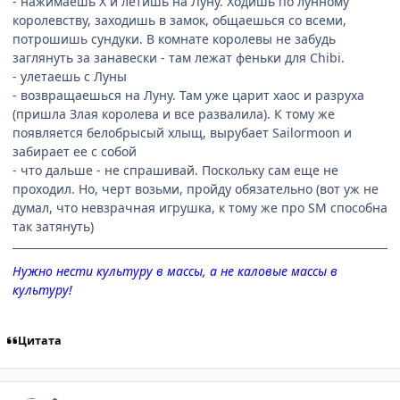
- нажимаешь X и летишь на Луну. Ходишь по лунному
королевству, заходишь в замок, общаешься со всеми,
потрошишь сундуки. В комнате королевы не забудь
заглянуть за занавески - там лежат феньки для Chibi.
- улетаешь с Луны
- возвращаешься на Луну. Там уже царит хаос и разруха
(пришла Злая королева и все развалила). К тому же
появляется белобрысый хлыщ, вырубает Sailormoon и
забирает ее с собой
- что дальше - не спрашивай. Поскольку сам еще не
проходил. Но, черт возьми, пройду обязательно (вот уж не
думал, что невзрачная игрушка, к тому же про SM способна
так затянуть)
Нужно нести культуру в массы, а не каловые массы в
культуру!
Цитата
comment_89924
Статистика автора