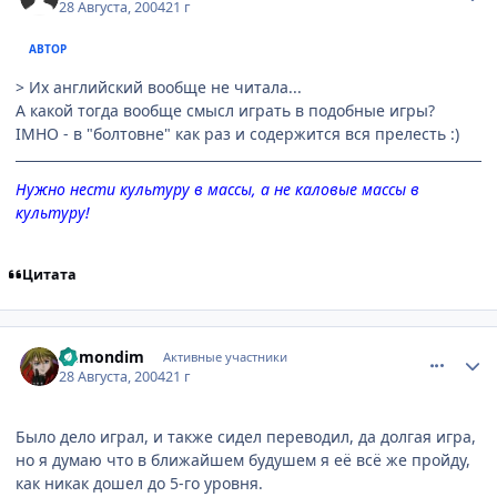
28 Августа, 2004
21 г
АВТОР
> Их английский вообще не читала...
А какой тогда вообще смысл играть в подобные игры?
IMHO - в "болтовне" как раз и содержится вся прелесть :)
Нужно нести культуру в массы, а не каловые массы в
культуру!
Цитата
comment_89765
Статистика автора
Demondim
Активные участники
28 Августа, 2004
21 г
Было дело играл, и также сидел переводил, да долгая игра,
но я думаю что в ближайшем будушем я её всё же пройду,
как никак дошел до 5-го уровня.