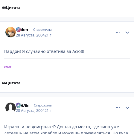
Цитата
comment_89799
Статистика автора
Sailen
Старожилы
28 Августа, 2004
21 г
Пардон! Я случайно ответила за Асю!!!
Сейка
Цитата
comment_89816
Статистика автора
Асель
Старожилы
28 Августа, 2004
21 г
Играла. и не доиграла :P Дошла до места, где типа уже
летаешь на этом корабле и можешь приземляться. Но куда