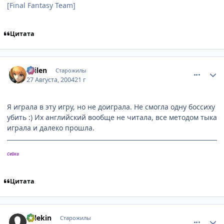
[Final Fantasy Team]
Цитата
comment_89696
Статистика автора
Sailen
Старожилы
27 Августа, 2004
21 г
Я играла в эту игру, но не доиграла. Не смогла одну боссиху
убить :) Их английский вообще не читала, все методом тыка
играла и далеко прошла.
Сейка
Цитата
comment_89738
Статистика автора
Arlekin
Старожилы