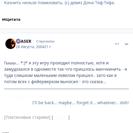
Казнить нельзя помиловать. (с) девиз Дона Тяф-Тяфа.
Цитата
comment_90079
Статистика автора
ERASER
Старожилы
28 Августа, 2004
21 г
Гыыы... *:)* я эту игру проходил полностью, хотя и
замудохался в одноместе так что пришлось манчкинить - я
туда слишком маленьким левелом пришел.. зато как я
потом всех с фейерверком выносил - это сказка...
встретимся в астрале…
I'll be back... maybe... forget it... whatever... doh!
[Платиновые старики]
[
НИНЗЫ
]