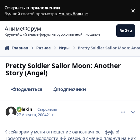
Перейти к содержимому
Открыть в приложении
×
З
Лучший способ просмотра.
Узнать больше
.
АнимеФорум
Войти
Крупнейший аниме-форум на русскоязычной площадке
Главная
Разное
Игры
Pretty Soldier Sailor Moon: Ano
Pretty Soldier Sailor Moon: Another
Story (Angel)
Поделиться
Подписчики
comment_89594
Статистика автора
Arlekin
Старожилы
27 Августа, 2004
21 г
К сейлорам у меня отношение однозначное - фуфло!
Посмотрев по молодости 3-й сезон, я смачно плюнул на них