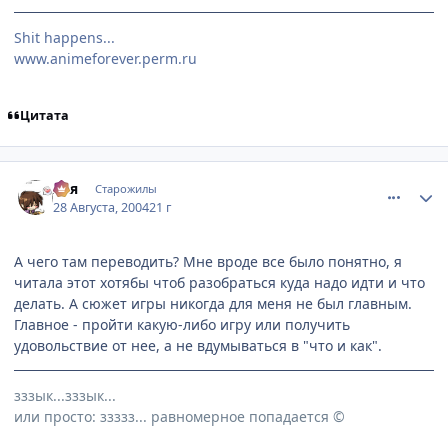
Shit happens...
www.animeforever.perm.ru
Цитата
comment_89797
Статистика автора
Ася
Старожилы
28 Августа, 2004
21 г
А чего там переводить? Мне вроде все было понятно, я
читала этот хотябы чтоб разобраться куда надо идти и что
делать. А сюжет игры никогда для меня не был главным.
Главное - пройти какую-либо игру или получить
удовольствие от нее, а не вдумываться в "что и как".
зззык...зззык...
или просто: ззззз... равномерное попадается ©