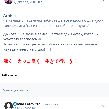
8 Декабря, 2005
20 г
Arlekin
- в Канаде у пацаненка забираешь все недостающие куски
головоломки (так и не понял - на кой ... она нужна)
Дык эта... на Луне в замке шастает один чувак, который
хочет эту головоломку...
Только вот, я её целиком собрать не смог - мне пацан в
Канаде ничего не отдал! T_T
潔く カッコ良く 生きて行こう！
Цитата
5 месяцев спустя...
comment_1139407
Статистика автора
Vievna Letavitza
Участники
27 Мая, 2006
20 г