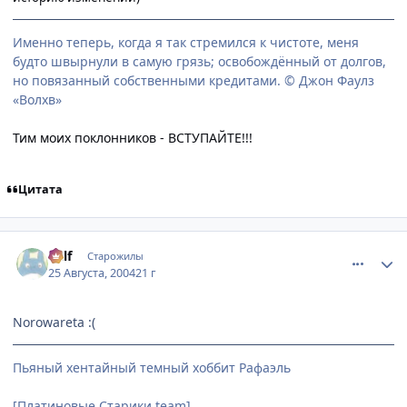
Именно теперь, когда я так стремился к чистоте, меня
будто швырнули в самую грязь; освобождённый от долгов,
но повязанный собственными кредитами. © Джон Фаулз
«Волхв»
Тим моих поклонников - ВСТУПАЙТЕ!!!
Цитата
comment_87919
Статистика автора
Ralf
Старожилы
25 Августа, 2004
21 г
Norowareta :(
Пьяный хентайный темный хоббит Рафаэль
[Платиновые Старики team]