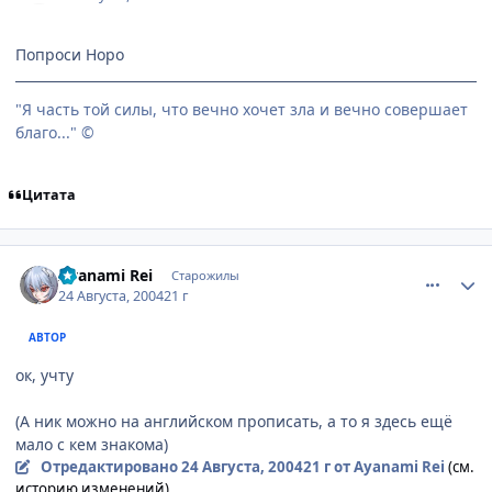
Попроси Норо
"Я часть той силы, что вечно хочет зла и вечно совершает
благо..." ©
Цитата
comment_87526
Статистика автора
Ayanami Rei
Старожилы
24 Августа, 2004
21 г
АВТОР
ок, учту
(А ник можно на английском прописать, а то я здесь ещё
мало с кем знакома)
Отредактировано
24 Августа, 2004
21 г
от Ayanami Rei
(см.
историю изменений)