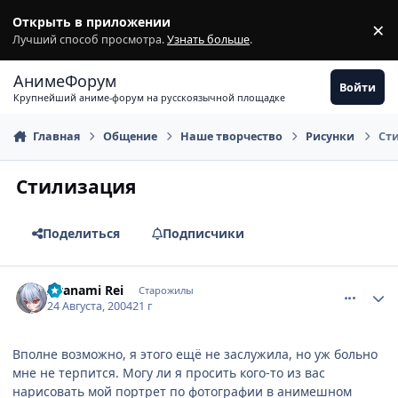
Перейти к содержимому
Открыть в приложении
×
З
Лучший способ просмотра.
Узнать больше
.
АнимеФорум
Войти
Крупнейший аниме-форум на русскоязычной площадке
Главная
Общение
Наше творчество
Рисунки
Ст
Стилизация
Поделиться
Подписчики
comment_87487
Статистика автора
Ayanami Rei
Старожилы
24 Августа, 2004
21 г
Вполне возможно, я этого ещё не заслужила, но уж больно
мне не терпится. Могу ли я просить кого-то из вас
нарисовать мой портрет по фотографии в анимешном