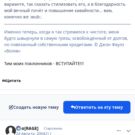
варианте, так сказать стилизовать его, а в благодарность
мой вечный почёт и повышение кавайности... вам,
конечно же :wub:.
Именно теперь, когда я так стремился к чистоте, меня
будто швырнули в самую грязь; освобождённый от долгов,
но повязанный собственными кредитами. © Джон Фаулз
«Волхв»
Тим моих поклонников - ВСТУПАЙТЕ!!!
Цитата
Создать новую тему
Ответить на эту тему
comment_87516
Статистика автора
Neo[RAGE]
Старожилы
24 Августа, 2004
21 г