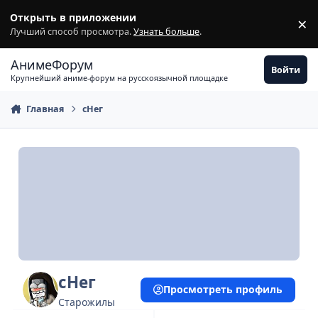
Перейти к содержимому
Открыть в приложении
×
З
Лучший способ просмотра.
Узнать больше
.
АнимеФорум
Войти
Крупнейший аниме-форум на русскоязычной площадке
Главная
сНег
сНег
Просмотреть профиль
Старожилы