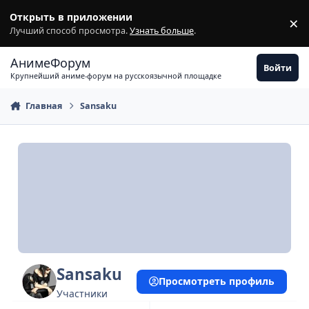
Перейти к содержимому
Открыть в приложении
×
З
Лучший способ просмотра.
Узнать больше
.
АнимеФорум
Войти
Крупнейший аниме-форум на русскоязычной площадке
Главная
Sansaku
Sansaku
Просмотреть профиль
Участники