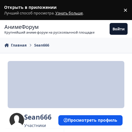
Перейти к содержимому
Открыть в приложении
×
З
Лучший способ просмотра.
Узнать больше
.
АнимеФорум
Войти
Крупнейший аниме-форум на русскоязычной площадке
Главная
Sean666
Sean666
Просмотреть профиль
Участники