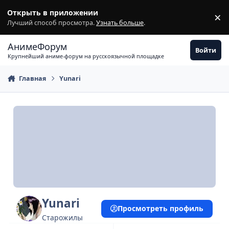
Перейти к содержимому
Открыть в приложении
×
З
Лучший способ просмотра.
Узнать больше
.
АнимеФорум
Войти
Крупнейший аниме-форум на русскоязычной площадке
Главная
Yunari
Yunari
Просмотреть профиль
Старожилы