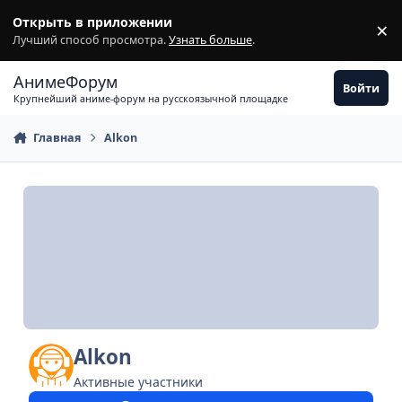
Перейти к содержимому
Открыть в приложении
×
З
Лучший способ просмотра.
Узнать больше
.
АнимеФорум
Войти
Крупнейший аниме-форум на русскоязычной площадке
Главная
Alkon
Alkon
Активные участники