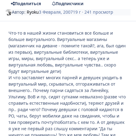
Поделиться
Подписчики
Автор:
Ryoku
3 Февраля, 2007
19 г
· 241 просмотр
Что-то в нашей жизни становиться все больше и
больше виртуального. Виртуальные магазины
(магазинчик на диване - помните такой?, ага, был один
из первых), виртуальные библиотеки, виртуальные
игры, миры, виртуальный секс.. а теперь уже и
виртуальная любовь, виртуальные чувства.. скоро
будут виртуальные дети)
И что заставляет многих парней и девушек уходить в
виртуальный мир, скрываться, отгораживаться от
внешнего.. Почему парни садяться за Линейку,
Ультиму, ВоВ и пр, сидят сутками невылазно (разве что
справить естественные надобности), теряют друзей и
пр.. ради чего? Почему девушки с головой кидаются в
РО, чаты, берут мобилки даже на свидания, чтобы и
там проверить почту/поболтать с кем то. А от девушек
я уже не первый раз слышу комментарии "Да ты
ничего не понимаешь! Это же моя любовь! Там же