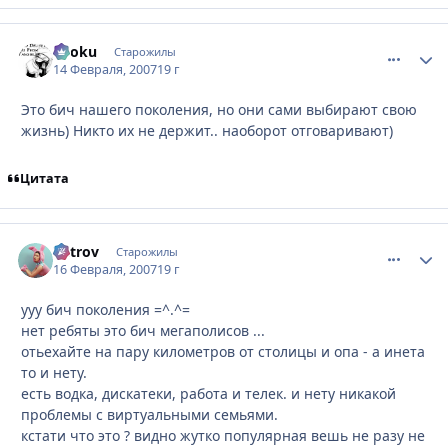
Ryoku
comment_
Стати
Старожилы
14 Февраля, 2007
19 г
Это бич нашего поколения, но они сами выбирают свою
жизнь) Никто их не держит.. наоборот отговаривают)
Цитата
Vetrov
comment_
Стати
Старожилы
16 Февраля, 2007
19 г
ууу бич поколения =^.^=
нет ребяты это бич мегаполисов ...
отьехайте на пару километров от столицы и опа - а инета
то и нету.
есть водка, дискатеки, работа и телек. и нету никакой
проблемы с виртуальными семьями.
кстати что это ? видно жутко популярная вешь не разу не