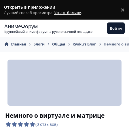
Перейти к содержимому
Открыть в приложении
×
З
Лучший способ просмотра.
Узнать больше
.
АнимеФорум
Войти
Крупнейший аниме-форум на русскоязычной площадке
Главная
Блоги
Общая
Ryoku's Блог
Немного о в
Немного о виртуале и матрице
(0 отзывов)