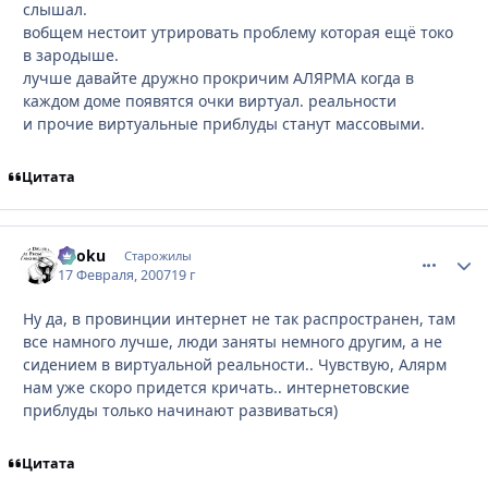
слышал.
вобщем нестоит утрировать проблему которая ещё токо
в зародыше.
лучше давайте дружно прокричим АЛЯРМА когда в
каждом доме появятся очки виртуал. реальности
и прочие виртуальные приблуды станут массовыми.
Цитата
Ryoku
comment_
Стати
Старожилы
17 Февраля, 2007
19 г
Ну да, в провинции интернет не так распространен, там
все намного лучше, люди заняты немного другим, а не
сидением в виртуальной реальности.. Чувствую, Алярм
нам уже скоро придется кричать.. интернетовские
приблуды только начинают развиваться)
Цитата