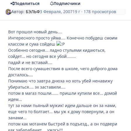
Поделиться
Подписчики
Автор:
БЭЛЬФ
3 Февраля, 2007
19 г
· 178 просмотров
Вот прошол новый день....
Интересного просто уйма.... Конечно побудеш смоим
классом и сума сойдеш
Особенно сегодня... ладно стульями кидаються,
сойдет... но сегодня все убой........
падай и не вставай....
После всего сумашествия в школе, чего доброго дома
досталось....
Понимаю что завтра днюха но хоть убей ненавижу
убираться.... эх заставили....
потом в магаз пошли...... пришли купили все... домой
идем...
тут за нами пьяный мужик! идем дальше он за нами,
еще чего то болтает... мы уж к дому повернули, а он
занами...
потом как мотанем быстрей в подъезд., а он подвери
как забарабанит.... ужось!!!