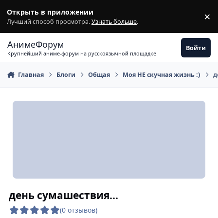
Перейти к содержимому
Открыть в приложении
×
З
Лучший способ просмотра.
Узнать больше
.
АнимеФорум
Войти
Крупнейший аниме-форум на русскоязычной площадке
Главная
Блоги
Общая
Моя НЕ скучная жизнь :)
д
день сумашествия...
(0 отзывов)