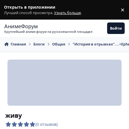
Перейти к содержимому
Открыть в приложении
×
З
Лучший способ просмотра.
Узнать больше
.
АнимеФорум
Войти
Крупнейший аниме-форум на русскоязычной площадке
Главная
Блоги
Общая
"История в отрывках"....<Epher
живу
(0 отзывов)