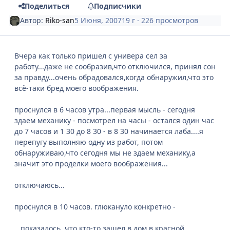
Поделиться
Подписчики
Автор:
Riko-san
5 Июня, 2007
19 г
· 226 просмотров
Вчера как только пришел с универа сел за
работу...даже не сообразив,что отключился, принял сон
за правду...очень обрадовался,когда обнаружил,что это
всё-таки бред моего воображения.
проснулся в 6 часов утра...первая мысль - сегодня
здаем механику - посмотрел на часы - остался один час
до 7 часов и 1 30 до 8 30 - в 8 30 начинается лаба....я
перепугу выполняю одну из работ, потом
обнаруживаю,что сегодня мы не здаем механику,а
значит это проделки моего воображения...
отключаюсь...
проснулся в 10 часов. глюкануло конкретно -
...показалось, что кто-то зашел в дом в красной