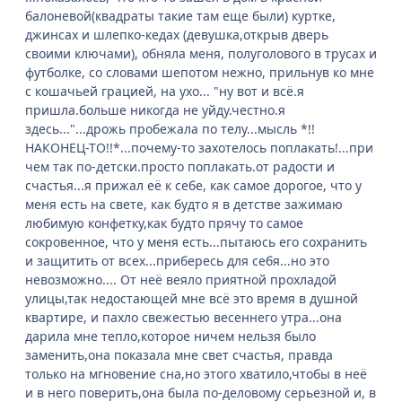
балоневой(квадраты такие там еще были) куртке,
джинсах и шлепко-кедах (девушка,открыв дверь
своими ключами), обняла меня, полуголового в трусах и
футболке, со словами шепотом нежно, прильнув ко мне
с кошачьей грацией, на ухо... "ну вот и всё.я
пришла.больше никогда не уйду.честно.я
здесь..."...дрожь пробежала по телу...мысль *!!
НАКОНЕЦ-ТО!!*...почему-то захотелось поплакать!...при
чем так по-детски.просто поплакать.от радости и
счастья...я прижал её к себе, как самое дорогое, что у
меня есть на свете, как будто я в детстве зажимаю
любимую конфетку,как будто прячу то самое
сокровенное, что у меня есть...пытаюсь его сохранить
и защитить от всех...прибересь для себя...но это
невозможно.... От неё веяло приятной прохладой
улицы,так недостающей мне всё это время в душной
квартире, и пахло свежестью весеннего утра...она
дарила мне тепло,которое ничем нельзя было
заменить,она показала мне свет счастья, правда
только на мгновение сна,но этого хватило,чтобы в неё
и в него поверить,она была по-деловому серьезной и, в