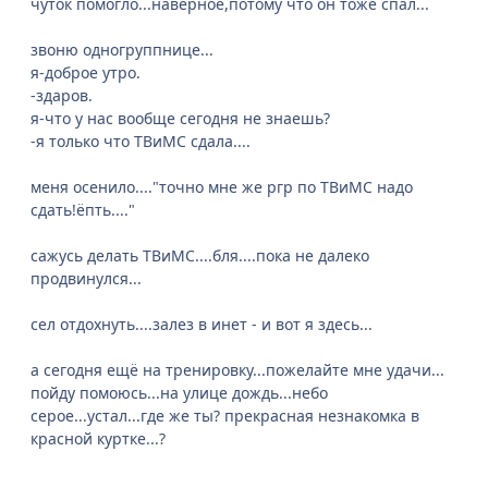
чуток помогло...наверное,потому что он тоже спал...
звоню одногруппнице...
я-доброе утро.
-здаров.
я-что у нас вообще сегодня не знаешь?
-я только что ТВиМС сдала....
меня осенило...."точно мне же ргр по ТВиМС надо
сдать!ёпть...."
сажусь делать ТВиМС....бля....пока не далеко
продвинулся...
сел отдохнуть....залез в инет - и вот я здесь...
а сегодня ещё на тренировку...пожелайте мне удачи...
пойду помоюсь...на улице дождь...небо
серое...устал...где же ты? прекрасная незнакомка в
красной куртке...?