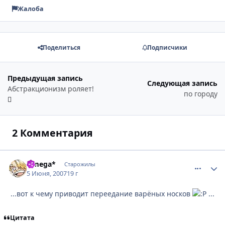
Жалоба
Поделиться
Подписчики
Предыдущая запись
Следующая запись
Абстракционизм роляет!
по городу
2 Комментария
Omega*
comment_
Стати
Старожилы
5 Июня, 2007
19 г
...вот к чему приводит переедание варёных носков
...
Цитата