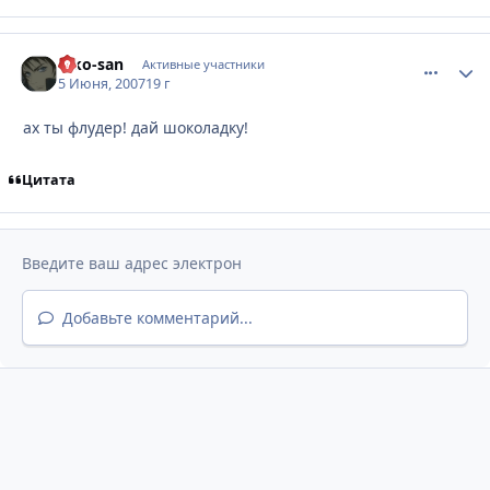
Riko-san
comment_
Стати
Активные участники
5 Июня, 2007
19 г
ах ты флудер! дай шоколадку!
Цитата
Добавьте комментарий...