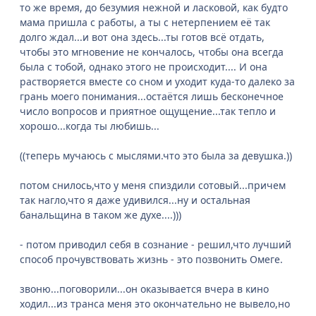
то же время, до безумия нежной и ласковой, как будто
мама пришла с работы, а ты с нетерпением её так
долго ждал...и вот она здесь...ты готов всё отдать,
чтобы это мгновение не кончалось, чтобы она всегда
была с тобой, однако этого не происходит.... И она
растворяется вместе со сном и уходит куда-то далеко за
грань моего понимания...остаётся лишь бесконечное
число вопросов и приятное ощущение...так тепло и
хорошо...когда ты любишь...
((теперь мучаюсь с мыслями.что это была за девушка.))
потом снилось,что у меня спиздили сотовый...причем
так нагло,что я даже удивился...ну и остальная
банальщина в таком же духе....)))
- потом приводил себя в сознание - решил,что лучший
способ прочувствовать жизнь - это позвонить Омеге.
звоню...поговорили...он оказывается вчера в кино
ходил...из транса меня это окончательно не вывело,но