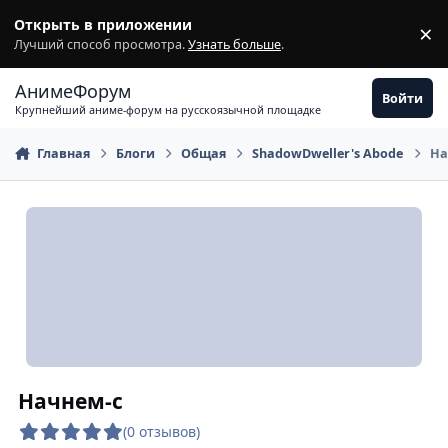
Перейти к содержимому
Открыть в приложении
×
З
Лучший способ просмотра.
Узнать больше
.
АнимеФорум
Войти
Крупнейший аниме-форум на русскоязычной площадке
Главная
Блоги
Общая
ShadowDweller's Abode
На
Начнем-с
(0 отзывов)